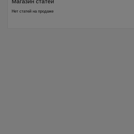
Магазин статей
Нет статей на продаже