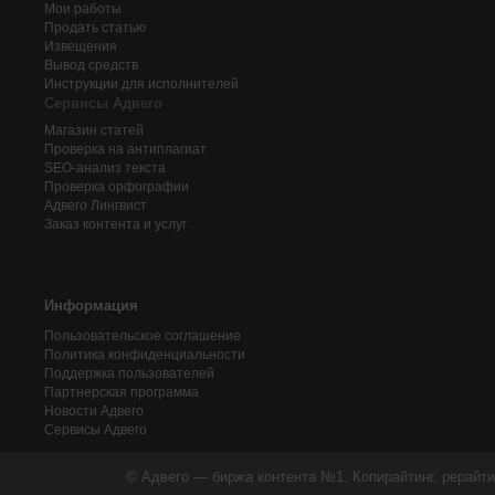
Мои работы
Продать статью
Извещения
Вывод средств
Инструкции для исполнителей
Сервисы Адвего
Магазин статей
Проверка на антиплагиат
SEO-анализ текста
Проверка орфографии
Адвего
Лингвист
Заказ контента и услуг
Информация
Пользовательское соглашение
Политика конфиденциальности
Поддержка пользователей
Партнерская программа
Новости Адвего
Сервисы Адвего
© Адвего — биржа контента №1. Копирайтинг, рерайти