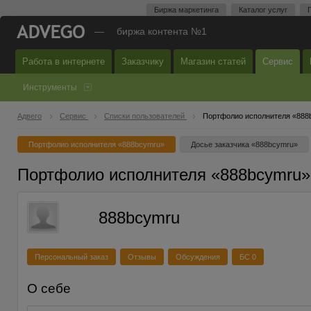
Биржа маркетинга
Каталог услуг
—
биржа контента №1
Работа в интернете
Заказчику
Магазин статей
Сервис
Инструменты
Адвего
Сервис
Списки пользователей
Портфолио исполнителя «888
Портфолио исполнителя «888bcymru»
Досье заказчика «888bcymru»
Портфолио исполнителя «888bcymru»
888bcymru
Персональный заказ
Отзывы
Обсуждения
БС 0
О себе