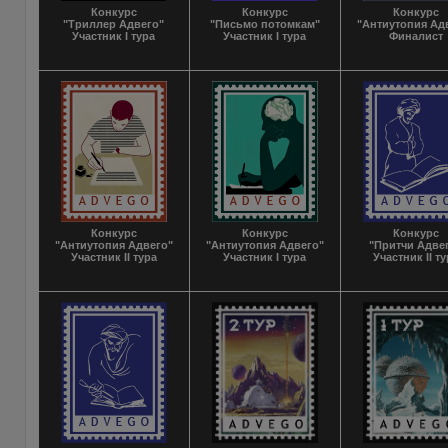
Конкурс
Конкурс
Конкурс
"Триллер Адвего"
"Письмо потомкам"
"Антиутопия Ад
Участник I тура
Участник I тура
Финалист
Конкурс
Конкурс
Конкурс
"Антиутопия Адвего"
"Антиутопия Адвего"
"Притчи Адве
Участник II тура
Участник I тура
Участник II т