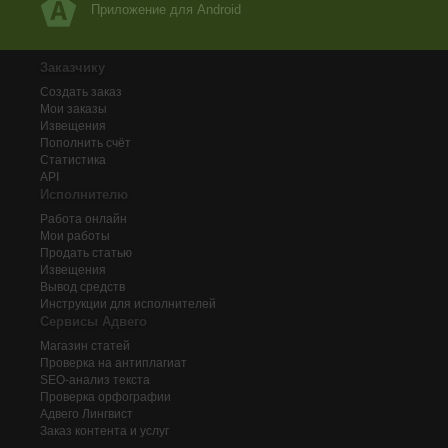
Приложение для Android
Заказчику
Создать заказ
Мои заказы
Извещения
Пополнить счёт
Статистика
API
Исполнителю
Работа онлайн
Мои работы
Продать статью
Извещения
Вывод средств
Инструкции для исполнителей
Сервисы Адвего
Магазин статей
Проверка на антиплагиат
SEO-анализ текста
Проверка орфографии
Адвего
Лингвист
Заказ контента и услуг