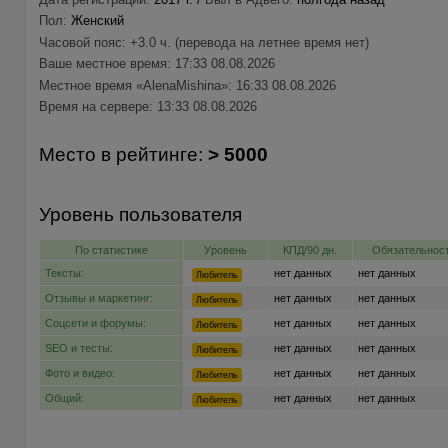
Пол:
Женский
Часовой пояс: +3.0 ч. (перевода на летнее время нет)
Ваше местное время: 17:33 08.08.2026
Местное время «AlenaMishina»: 16:33 08.08.2026
Время на сервере: 13:33 08.08.2026
Место в рейтинге:
> 5000
Уровень пользователя
По статистике
Уровень
КПД/90 дн.
Обязательност
Тексты:
нет данных
нет данных
Любитель
Отзывы и маркетинг:
нет данных
нет данных
Любитель
Соцсети и форумы:
нет данных
нет данных
Любитель
SEO и тесты:
нет данных
нет данных
Любитель
Фото и видео:
нет данных
нет данных
Любитель
Общий:
нет данных
нет данных
Любитель