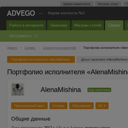
Биржа маркетинга
Каталог услуг
—
биржа контента №1
Работа в интернете
Заказчику
Магазин статей
Сервис
Инструменты
Адвего
Сервис
Списки пользователей
Портфолио исполнителя «Alen
Портфолио исполнителя «AlenaMishina»
Досье заказчика «AlenaMishina»
Портфолио исполнителя «AlenaMishin
AlenaMishina
Ищу заказчиков
Персональный заказ
Отзывы
Обсуждения
БС 4
Общие данные
Дата регистрации:
2017 г. /
Был в Адвего:
полгода назад