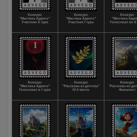
Конкурс
Конкурс
Конкурс
"Мистика Адвего"
"Мистика Адвего"
"Мистика Адве
Участник II тура
Участник I тура
Голосовал во II
Конкурс
Конкурс
Конкурс
"Мистика Адвего"
"Рассказы из детства"
"Рассказы из дет
Голосовал в I туре
IV-X место
Финалист