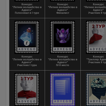
Конкурс
Конкурс
Конкурс
"Летнее волшебство в
"Летнее волшебство в
"Летнее волшебс
Адвего"
Адвего"
Адвего"
Голосовал в I туре
Финалист
Участник II т
Конкурс
Конкурс
Конкурс
"Летнее волшебство в
"Летнее волшебство в
"Триллер Адве
Адвего"
Адвего"
Участник II т
Участник I тура
IV-X место