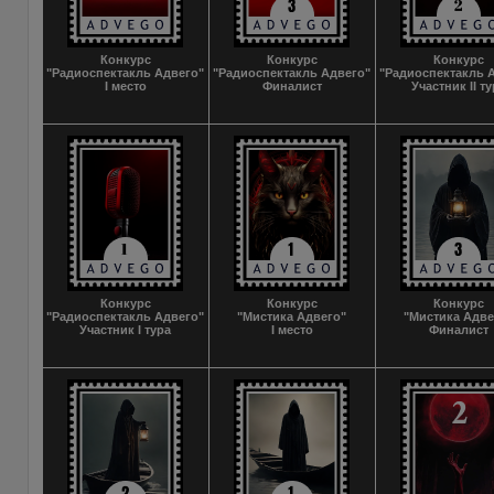
Конкурс
Конкурс
Конкурс
"Радиоспектакль Адвего"
"Радиоспектакль Адвего"
"Радиоспектакль 
I место
Финалист
Участник II т
Конкурс
Конкурс
Конкурс
"Радиоспектакль Адвего"
"Мистика Адвего"
"Мистика Адве
Участник I тура
I место
Финалист