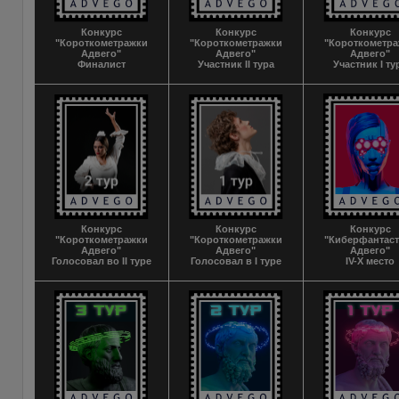
Конкурс
Конкурс
Конкурс
"Короткометражки
"Короткометражки
"Короткометр
Адвего"
Адвего"
Адвего"
Финалист
Участник II тура
Участник I ту
Конкурс
Конкурс
Конкурс
"Короткометражки
"Короткометражки
"Киберфантас
Адвего"
Адвего"
Адвего"
Голосовал во II туре
Голосовал в I туре
IV-X место