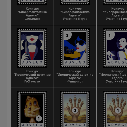
Конкурс
Конкурс
Конкурс
"Киберфантастика
"Киберфантастика
"Киберфантас
Адвего"
Адвего"
Адвего"
Финалист
Участник II тура
Участник I ту
Конкурс
Конкурс
Конкурс
"Иронический детектив
"Иронический детектив
"Иронический де
Адвего"
Адвего"
Адвего"
IV-X место
Финалист
Участник I ту