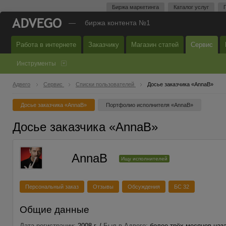
Биржа маркетинга
Каталог услуг
—
биржа контента №1
Работа в интернете
Заказчику
Магазин статей
Сервис
Инструменты
Адвего
Сервис
Списки пользователей
Досье заказчика «AnnaB»
Досье заказчика «AnnaB»
Портфолио исполнителя «AnnaB»
Досье заказчика «AnnaB»
AnnaB
Ищу исполнителей
Персональный заказ
Отзывы
Обсуждения
БС 32
Общие данные
Дата регистрации:
2008 г. /
Был в Адвего:
более трёх месяцев наз