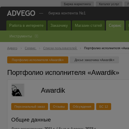
Биржа маркетинга
Каталог услуг
—
биржа контента №1
Работа в интернете
Заказчику
Магазин статей
Сервис
Инструменты
Адвего
Сервис
Списки пользователей
Портфолио исполнителя «Awa
Портфолио исполнителя «Awardik»
Досье заказчика «Awardik»
Портфолио исполнителя «Awardik»
Awardik
Персональный заказ
Отзывы
Обсуждения
БС 12
Общие данные
Дата регистрации:
2011 г. /
Был в Адвего:
2023 г.