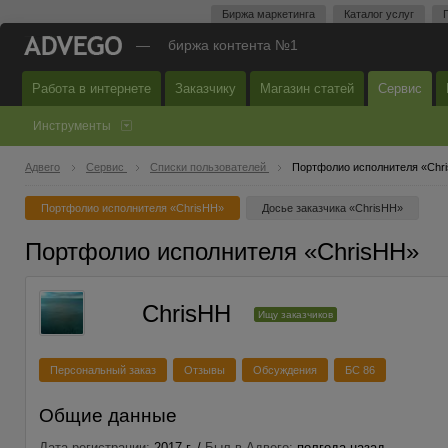
Биржа маркетинга
Каталог услуг
—
биржа контента №1
Работа в интернете
Заказчику
Магазин статей
Сервис
Инструменты
Адвего
Сервис
Списки пользователей
Портфолио исполнителя «Chr
Портфолио исполнителя «ChrisHH»
Досье заказчика «ChrisHH»
Портфолио исполнителя «ChrisHH»
ChrisHH
Ищу заказчиков
Персональный заказ
Отзывы
Обсуждения
БС 86
Общие данные
Дата регистрации:
2017 г. /
Был в Адвего:
полгода назад