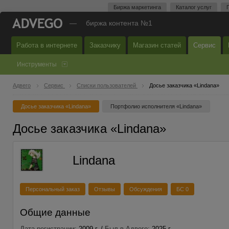
Биржа маркетинга
Каталог услуг
—
биржа контента №1
Работа в интернете
Заказчику
Магазин статей
Сервис
Инструменты
Адвего
Сервис
Списки пользователей
Досье заказчика «Lindana»
Досье заказчика «Lindana»
Портфолио исполнителя «Lindana»
Досье заказчика «Lindana»
Lindana
Персональный заказ
Отзывы
Обсуждения
БС 0
Общие данные
Дата регистрации:
2009 г. /
Был в Адвего:
2025 г.