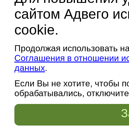
сайтом Адвего и
cookie.
Продолжая использовать н
Соглашения в отношении и
данных
.
Если Вы не хотите, чтобы 
обрабатывались, отключите 
З