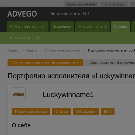
Биржа маркетинга
Каталог услуг
—
биржа контента №1
Работа в интернете
Заказчику
Магазин статей
Сервис
Инструменты
Адвего
Сервис
Списки пользователей
Портфолио исполнителя «Luc
Портфолио исполнителя «Luckywinname1»
Досье заказчика «Luckywin
Портфолио исполнителя «Luckywinna
Luckywinname1
Персональный заказ
Отзывы
Обсуждения
БС 0
О себе