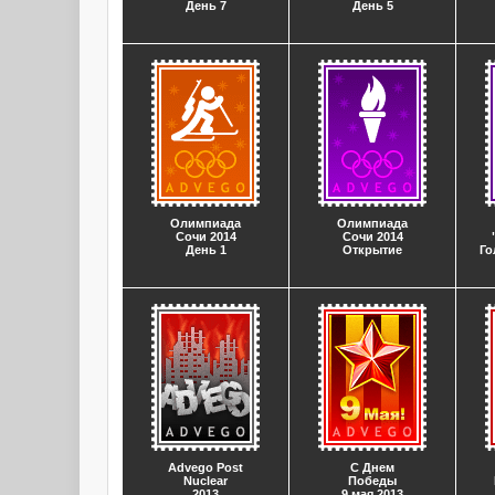
День 7
День 5
Олимпиада
Олимпиада
Сочи 2014
Сочи 2014
День 1
Открытие
Го
Advego Post
С Днем
Nuclear
Победы
2013
9 мая 2013