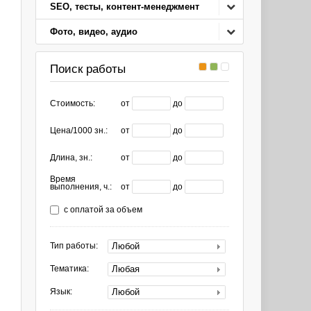
SEO, тесты, контент-менеджмент
Фото, видео, аудио
Поиск работы
Стоимость:
от
до
Цена/1000 зн.:
от
до
Длина, зн.:
от
до
Время
выполнения, ч.:
от
до
с оплатой за объем
Любой
Тип работы:
Любая
Тематика:
Любой
Язык: