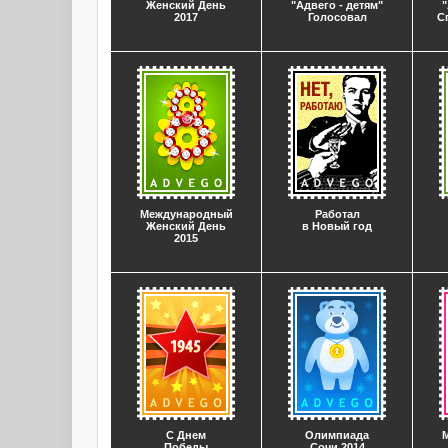
Женский День
"Адвего - детям"
"
2017
Голосовал
С
Международный
Работал
Женский День
в Новый год
2015
С Днем
Олимпиада
Победы
Сочи 2014