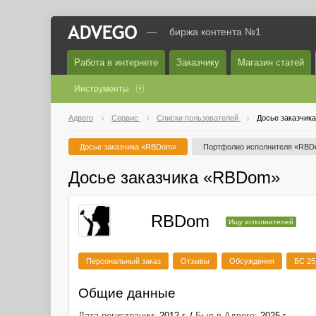
—
биржа контента №1
Работа в интернете
Заказчику
Магазин статей
Инструменты
Адвего
Сервис
Списки пользователей
Досье заказчик
Досье заказчика «RBDom»
Портфолио исполнителя «RB
Досье заказчика «RBDom»
RBDom
Ищу исполнителей
Персональный заказ
Отзывы
Обсуждения
БС 25
Общие данные
Дата регистрации:
2012 г. /
Был в Адвего:
2025 г.