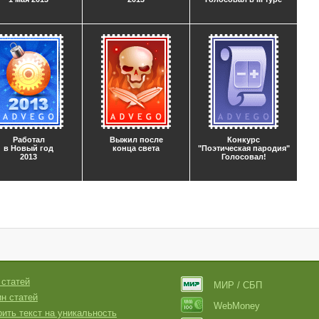
Работал
Выжил после
Конкурс
в Новый год
конца света
"Поэтическая пародия"
2013
Голосовал!
 статей
МИР / СБП
н статей
WebMoney
ить текст на уникальность