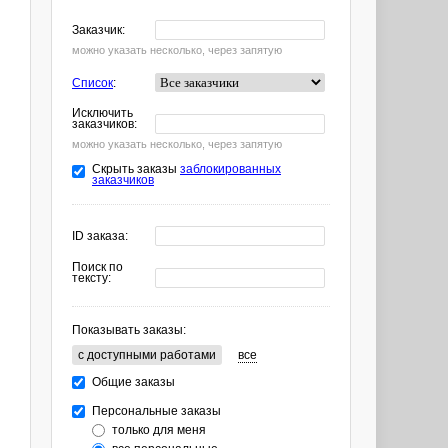
Заказчик:
можно указать несколько, через запятую
Список
:
Исключить
заказчиков:
можно указать несколько, через запятую
Скрыть заказы
заблокированных
заказчиков
ID заказа:
Поиск по
тексту:
Показывать заказы:
c доступными работами
все
Общие заказы
Персональные заказы
только для меня