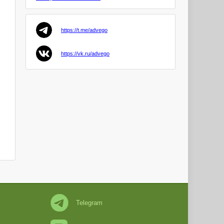
Goryuo
https://t.me/advego
avesta88
PRO
https://vk.ru/advego
Anjelika4
PRO
zaocon
KrisNil
PRO
Serg1202
PRO
Omuk
PRO
Telegram
Dmitry44