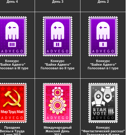
День 4
День 3
День 2
Конкурс
Конкурс
Конкурс
"Байки Адвего"
"Байки Адвего"
"Байки Адвего"
лосовал в III туре
Голосовал во II туре
Голосовал в I туре
Праздник
Международный
Конкурс
Весны и Труда
Женский День
"Фантастический рассказ"
1 мая 2013
2013
Голосовал в III туре