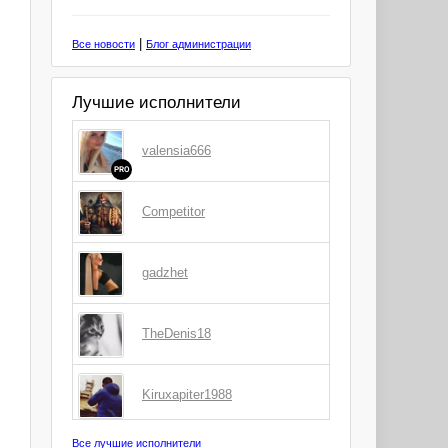
|
Все новости
Блог администрации
Лучшие исполнители
valensia666
PRO
Competitor
gadzhet
TheDenis18
Kiruxapiter1988
Все лучшие исполнители