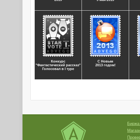
Конкурс
С Новым
"Фантастический рассказ"
2013 годом!
Голосовал в I туре
Биржа
Магази
Провер