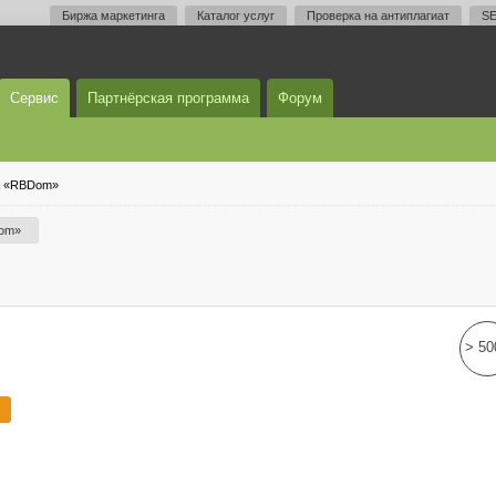
Биржа маркетинга
Каталог услуг
Проверка на антиплагиат
SE
Сервис
Партнёрская программа
Форум
а «RBDom»
Dom»
> 50