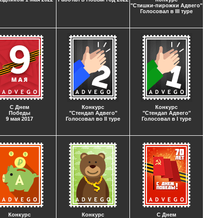
"Стишки-пирожки Адвего"
Голосовал в III туре
С Днем
Конкурс
Конкурс
Победы
"Стендап Адвего"
"Стендап Адвего"
9 мая 2017
Голосовал во II туре
Голосовал в I туре
Конкурс
Конкурс
С Днем