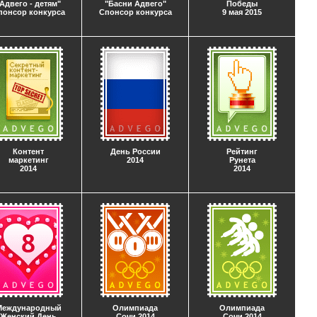
Адвего - детям"
"Басни Адвего"
Победы
понсор конкурса
Спонсор конкурса
9 мая 2015
Контент
День России
Рейтинг
маркетинг
2014
Рунета
2014
2014
Международный
Олимпиада
Олимпиада
Женский День
Сочи 2014
Сочи 2014