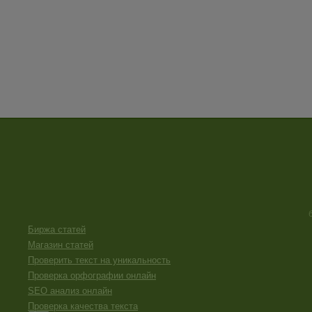
Биржа статей
Магазин статей
Проверить текст на уникальность
Проверка орфографии онлайн
SEO анализ онлайн
Проверка качества текста