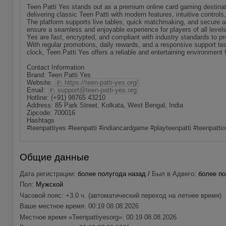
Teen Patti Yes stands out as a premium online card gaming destinati
delivering classic Teen Patti with modern features, intuitive controls
The platform supports live tables, quick matchmaking, and secure
ensure a seamless and enjoyable experience for players of all level
Yes are fast, encrypted, and compliant with industry standards to pr
With regular promotions, daily rewards, and a responsive support te
clock, Teen Patti Yes offers a reliable and entertaining environment
Contact Information
Brand: Teen Patti Yes
Website:
https://teen-patti-yes.org/
Email:
support@teen-patti-yes.org
Hotline: (+91) 98765 43210
Address: 85 Park Street, Kolkata, West Bengal, India
Zipcode: 700016
Hashtags
#teenpattiyes #teenpatti #indiancardgame #playteenpatti #teenpattio
Общие данные
Дата регистрации:
более полугода назад /
Был в Адвего:
более по
Пол:
Мужской
Часовой пояс: +3.0 ч. (автоматический переход на летнее время)
Ваше местное время: 00:19 08.08.2026
Местное время «Teenpattiyesorg»: 00:19 08.08.2026