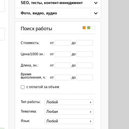
SEO, тесты, контент-менеджмент
Фото, видео, аудио
Поиск работы
Стоимость:
от
до
Цена/1000 зн.:
от
до
Длина, зн.:
от
до
Время
выполнения, ч.:
от
до
с оплатой за объем
Любой
Тип работы:
Любая
Тематика:
Любой
Язык: