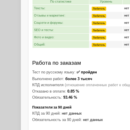
По статистике
Уровень
Тексты:
нет
Любитель
Отзывы и маркетинг:
нет
Любитель
Соцсети и форумы:
нет
Любитель
SEO и тесты:
нет
Любитель
Фото и видео:
нет
Любитель
Общий:
нет
Любитель
Работа по заказам
Тест по русскому языку:
✅ пройден
Выполнено работ:
более 3 тысяч
КПД исполнителя
(отношение оплаченных работ к общ
Отказано в оплате:
0.85 %
Обязательность:
93.46 %
Показатели за 90 дней
КПД за 90 дней:
нет данных
Обязательность за 90 дней:
нет данных