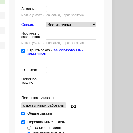
Заказчик:
можно указать несколько, через запятую
Список
:
Исключить
заказчиков:
можно указать несколько, через запятую
Скрыть заказы
заблокированных
заказчиков
ID заказа:
Поиск по
тексту:
Показывать заказы:
c доступными работами
все
Общие заказы
Персональные заказы
только для меня