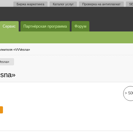
Биржа маркетинга
Каталог услуг
Проверка на антиплагиат
SE
Сервис
Партнёрская программа
Форум
лнителя «VVVesna»
Vesna»
sna»
> 50