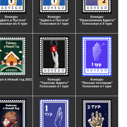
Конкурс
Конкурс
Конкурс
двего и Пустота"
"Адвего и Пустота"
"Приключения Адвего"
лосовал во II туре
Голосовал в I туре
Голосовал в II туре
ал в Новый год 2021
Конкурс
Конкурс
"Триллер Адвего"
"Письмо потомкам"
Голосовал в I туре
Голосовал в I туре