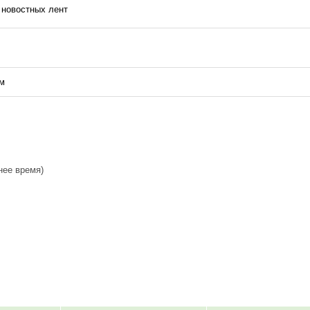
е новостных лент
ом
нее время)