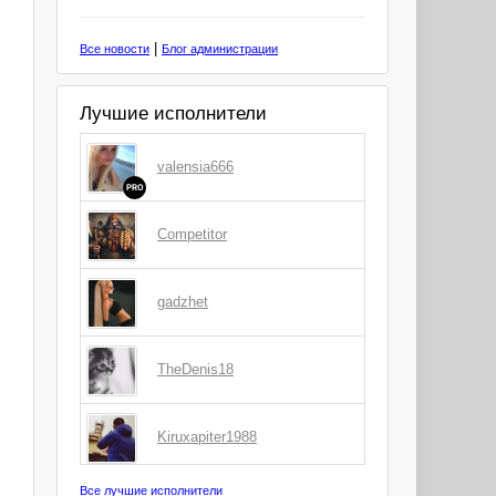
|
Все новости
Блог администрации
Лучшие исполнители
valensia666
PRO
Competitor
gadzhet
TheDenis18
Kiruxapiter1988
Все лучшие исполнители