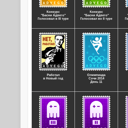
Конкурс
Конкурс
"Басни Адвего"
"Басни Адвего"
Голосовал в III туре
Голосовал во II туре
Г
Работал
Олимпиада
в Новый год
Сочи 2014
День 11