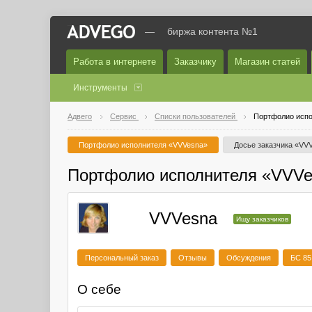
—
биржа контента №1
Работа в интернете
Заказчику
Магазин статей
Инструменты
Адвего
Сервис
Списки пользователей
Портфолио испо
Портфолио исполнителя «VVVesna»
Досье заказчика «VV
Портфолио исполнителя «VVVe
VVVesna
Ищу заказчиков
Персональный заказ
Отзывы
Обсуждения
БС 85
О себе