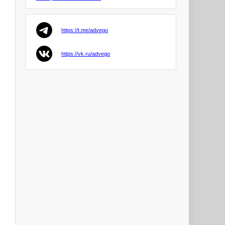
Goryuo
https://t.me/advego
avesta88
PRO
https://vk.ru/advego
Anjelika4
PRO
zaocon
KrisNil
PRO
Serg1202
PRO
Omuk
PRO
Dmitry44