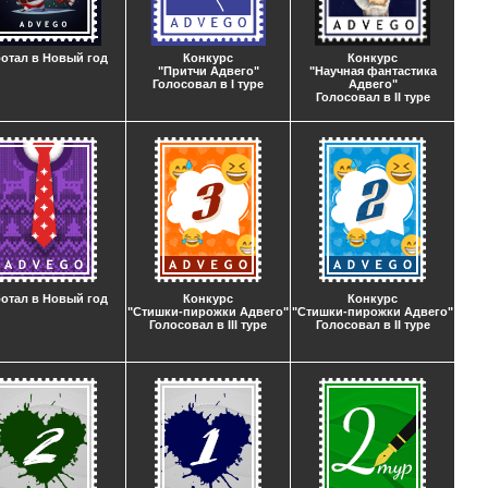
отал в Новый год
Конкурс
Конкурс
"Притчи Адвего"
"Научная фантастика
Голосовал в I туре
Адвего"
Голосовал в II туре
отал в Новый год
Конкурс
Конкурс
"Стишки-пирожки Адвего"
"Стишки-пирожки Адвего"
Голосовал в III туре
Голосовал в II туре