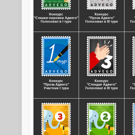
Конкурс
Конкурс
"Стишки-пирожки Адвего"
"Проза Адвего"
Голосовал в I туре
Голосовал в III туре
Го
Конкурс
Конкурс
"Проза Адвего"
"Стендап Адвего"
"
Участник I тура
Голосовал в III туре
Го