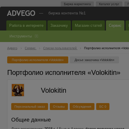
Биржа маркетинга
Каталог услуг
—
биржа контента №1
Работа в интернете
Заказчику
Магазин статей
Сервис
Инструменты
Адвего
Сервис
Списки пользователей
Портфолио исполнителя «Volok
Портфолио исполнителя «Volokitin»
Досье заказчика «Volokitin»
Портфолио исполнителя «Volokitin»
Volokitin
Персональный заказ
Отзывы
Обсуждения
БС 0
Общие данные
Дата регистрации:
2018 г. /
Был в Адвего:
более полугода назад