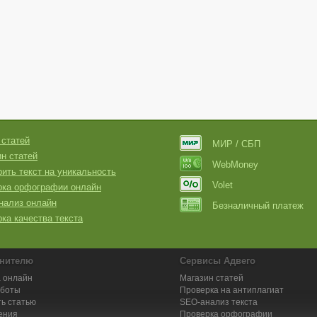
 статей
МИР / СБП
н статей
WebMoney
ить текст на уникальность
Volet
рка орфографии онлайн
нализ онлайн
Безналичный платеж
ка качества текста
нителю
Сервисы Адвего
 онлайн
Магазин статей
аботы
Проверка на антиплагиат
ь статью
SEO-анализ текста
ения
Проверка орфографии