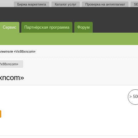
Биржа маркетинга
Каталог услуг
Проверка на антиплагиат
SE
Сервис
Партнёрская программа
Форум
олнителя «Vx88xncom»
«Vx88xncom»
xncom»
> 50