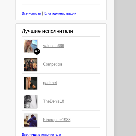
|
Все новости
Блог администрации
Лучшие исполнители
valensia666
PRO
Competitor
gadzhet
TheDenis18
Kiruxapiter1988
Все лучшие исполнители