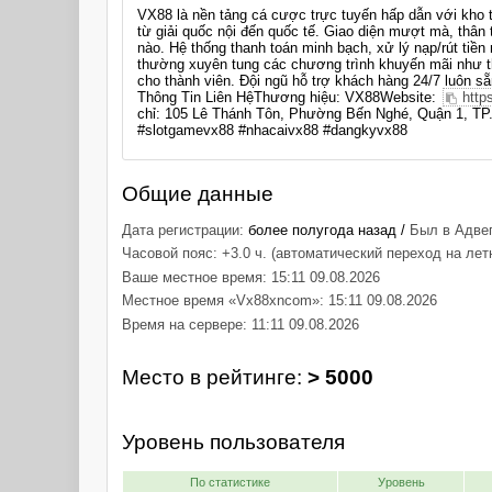
VX88 là nền tảng cá cược trực tuyến hấp dẫn với kho tr
từ giải quốc nội đến quốc tế. Giao diện mượt mà, thân th
nào. Hệ thống thanh toán minh bạch, xử lý nạp/rút tiề
thường xuyên tung các chương trình khuyến mãi như th
cho thành viên. Đội ngũ hỗ trợ khách hàng 24/7 luôn sẵn
Thông Tin Liên HệThương hiệu: VX88Website:
http
chỉ: 105 Lê Thánh Tôn, Phường Bến Nghé, Quận 1, TP
#slotgamevx88 #nhacaivx88 #dangkyvx88
Общие данные
Дата регистрации:
более полугода назад /
Был в Адвег
Часовой пояс: +3.0 ч. (автоматический переход на лет
Ваше местное время: 15:11 09.08.2026
Местное время «Vx88xncom»: 15:11 09.08.2026
Время на сервере: 11:11 09.08.2026
Место в рейтинге:
> 5000
Уровень пользователя
По статистике
Уровень