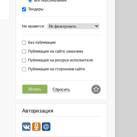
все персональные
Тендеры
Не нравится:
Без публикации
Публикация на сайте заказчика
Публикация на ресурсе исполнителя
Публикация на стороннем сайте
Искать
Сбросить
Авторизация