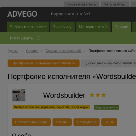
Биржа маркетинга
Каталог услуг
—
биржа контента №1
Работа в интернете
Заказчику
Магазин статей
Сервис
Инструменты
Адвего
Сервис
Списки пользователей
Портфолио исполнителя «Word
Портфолио исполнителя «Wordsbuilder»
Досье заказчика «Wordsbuilder»
Портфолио исполнителя «Wordsbuilde
Wordsbuilder
Эксперт по текстам, маркетингу, соцсетям, SEO и медиа
Ищу заказчиков
Персональный заказ
Отзывы
Обсуждения
БС 26
О себе