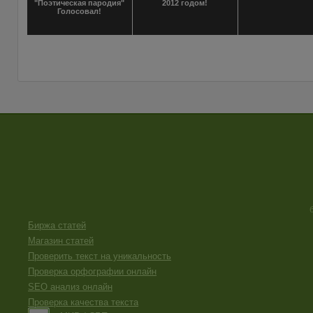
"Поэтическая пародия"
2012 годом!
Голосовал!
Биржа статей
Магазин статей
Проверить текст на уникальность
Проверка орфографии онлайн
SEO анализ онлайн
Проверка качества текста