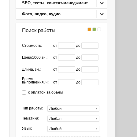
SEO, тесты, контент-менеджмент
।
Фото, видео, аудио
Поиск работы
Стоимость:
от
до
Цена/1000 зн.:
от
до
Длина, зн.:
от
до
Время
выполнения, ч.:
от
до
с оплатой за объем
Любой
Тип работы:
Любая
Тематика:
Любой
Язык: