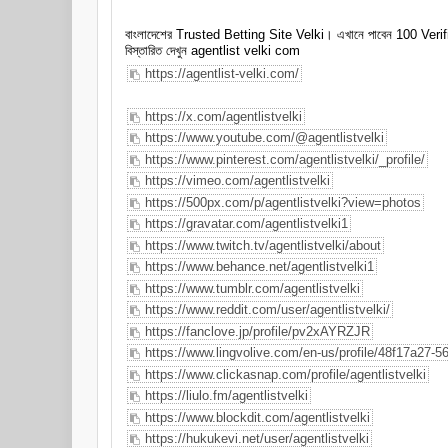
বাংলাদেশের Trusted Betting Site Velki। এখানে পাবেন 100 Verifi
বিস্তারিত দেখুন agentlist velki com
https://agentlist-velki.com/
https://x.com/agentlistvelki
https://www.youtube.com/@agentlistvelki
https://www.pinterest.com/agentlistvelki/_profile/
https://vimeo.com/agentlistvelki
https://500px.com/p/agentlistvelki?view=photos
https://gravatar.com/agentlistvelki1
https://www.twitch.tv/agentlistvelki/about
https://www.behance.net/agentlistvelki1
https://www.tumblr.com/agentlistvelki
https://www.reddit.com/user/agentlistvelki/
https://fanclove.jp/profile/pv2xAYRZJR
https://www.lingvolive.com/en-us/profile/48f17a27-
https://www.clickasnap.com/profile/agentlistvelki
https://liulo.fm/agentlistvelki
https://www.blockdit.com/agentlistvelki
https://hukukevi.net/user/agentlistvelki