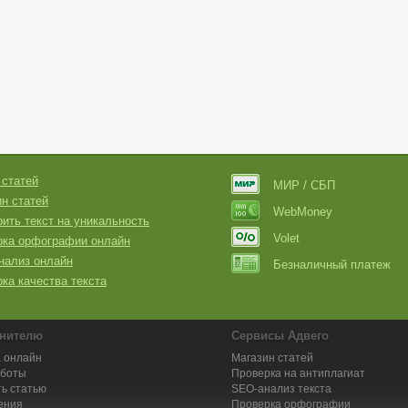
 статей
МИР / СБП
н статей
WebMoney
ить текст на уникальность
Volet
рка орфографии онлайн
нализ онлайн
Безналичный платеж
ка качества текста
нителю
Сервисы Адвего
 онлайн
Магазин статей
аботы
Проверка на антиплагиат
ь статью
SEO-анализ текста
ения
Проверка орфографии