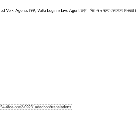
ed Velki Agents লিস্ট, Velki Login ও Live Agent তথ্য। নিরাপদ ও দ্রুত লেনদেনের নিশ্চয়তা
5654-4fce-bbe2-09231adadbbb/translations