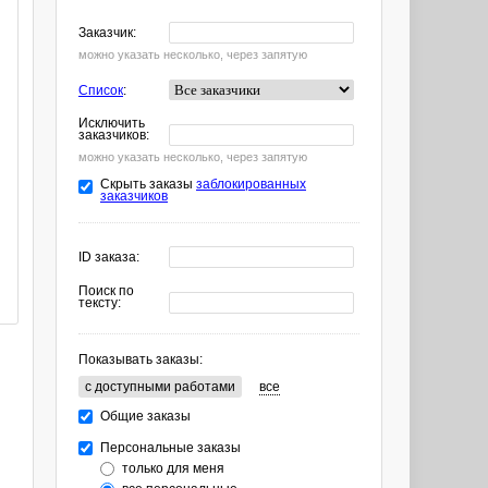
Заказчик:
можно указать несколько, через запятую
Список
:
Исключить
заказчиков:
можно указать несколько, через запятую
Скрыть заказы
заблокированных
заказчиков
ID заказа:
Поиск по
тексту:
Показывать заказы:
c доступными работами
все
Общие заказы
Персональные заказы
только для меня