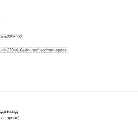
uid=2396902
uid=2304416&do=profile&from=space
ода назад
нее время)