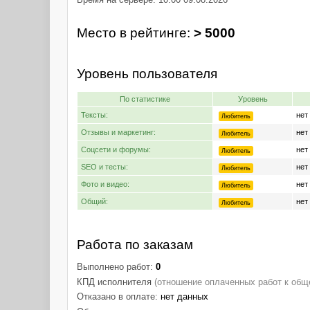
Место в рейтинге:
> 5000
Уровень пользователя
По статистике
Уровень
Тексты:
нет
Любитель
Отзывы и маркетинг:
нет
Любитель
Соцсети и форумы:
нет
Любитель
SEO и тесты:
нет
Любитель
Фото и видео:
нет
Любитель
Общий:
нет
Любитель
Работа по заказам
Выполнено работ:
0
КПД исполнителя
(отношение оплаченных работ к общ
Отказано в оплате:
нет данных