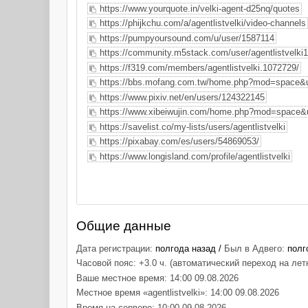
https://www.yourquote.in/velki-agent-d25nq/quotes
https://phijkchu.com/a/agentlistvelki/video-channels
https://pumpyoursound.com/u/user/1587114
https://community.m5stack.com/user/agentlistvelki1
https://f319.com/members/agentlistvelki.1072729/
https://bbs.mofang.com.tw/home.php?mod=space&
https://www.pixiv.net/en/users/124322145
https://www.xibeiwujin.com/home.php?mod=space&
https://savelist.co/my-lists/users/agentlistvelki
https://pixabay.com/es/users/54869053/
https://www.longisland.com/profile/agentlistvelki
Общие данные
Дата регистрации:
полгода назад /
Был в Адвего:
полг
Часовой пояс: +3.0 ч. (автоматический переход на лет
Ваше местное время: 14:00 09.08.2026
Местное время «agentlistvelki»: 14:00 09.08.2026
Время на сервере: 10:00 09.08.2026