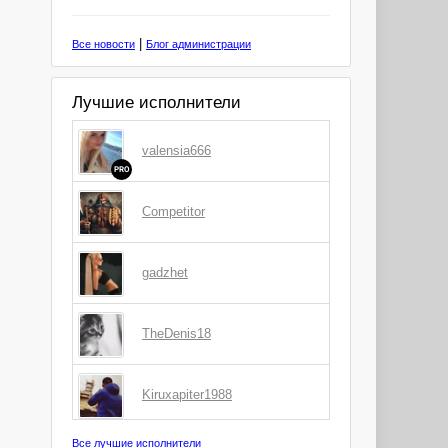
|
Все новости
Блог администрации
Лучшие исполнители
valensia666
PRO
Competitor
gadzhet
TheDenis18
Kiruxapiter1988
Все лучшие исполнители