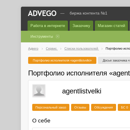
—
биржа контента №1
Работа в интернете
Заказчику
Магазин статей
Инструменты
Адвего
Сервис
Списки пользователей
Портфолио испол
Портфолио исполнителя «agentlistvelki»
Досье заказчика «a
Портфолио исполнителя «agentli
agentlistvelki
Персональный заказ
Отзывы
Обсуждения
БС 0
О себе