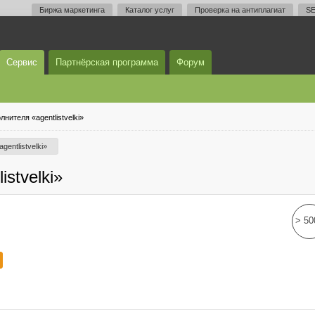
Биржа маркетинга
Каталог услуг
Проверка на антиплагиат
SE
Сервис
Партнёрская программа
Форум
нителя «agentlistvelki»
gentlistvelki»
stvelki»
> 50