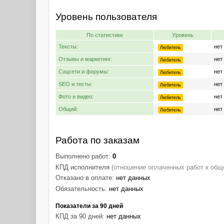
Уровень пользователя
По статистике
Уровень
Тексты:
нет
Любитель
Отзывы и маркетинг:
нет
Любитель
Соцсети и форумы:
нет
Любитель
SEO и тесты:
нет
Любитель
Фото и видео:
нет
Любитель
Общий:
нет
Любитель
Работа по заказам
Выполнено работ:
0
КПД исполнителя
(отношение оплаченных работ к общ
Отказано в оплате:
нет данных
Обязательность:
нет данных
Показатели за 90 дней
КПД за 90 дней:
нет данных