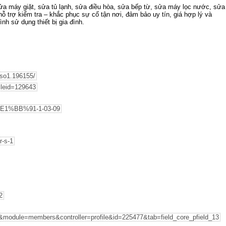
ửa máy giặt, sửa tủ lạnh, sửa điều hòa, sửa bếp từ, sửa máy lọc nước, sửa
ỗ trợ kiểm tra – khắc phục sự cố tận nơi, đảm bảo uy tín, giá hợp lý và
nh sử dụng thiết bị gia đình.
iso1.196155/
ileid=129643
%E1%BB%91-1-03-09
r-s-1
2
&module=members&controller=profile&id=225477&tab=field_core_pfield_13