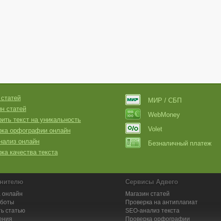
 статей
МИР / СБП
н статей
WebMoney
ить текст на уникальность
Volet
рка орфографии онлайн
нализ онлайн
Безналичный платеж
ка качества текста
нителю
Сервисы Адвего
 онлайн
Магазин статей
аботы
Проверка на антиплагиат
ь статью
SEO-анализ текста
ения
Проверка орфографии