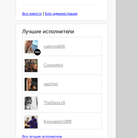
|
Все новости
Блог администрации
Лучшие исполнители
valensia666
PRO
Competitor
gadzhet
TheDenis18
Kiruxapiter1988
Все лучшие исполнители