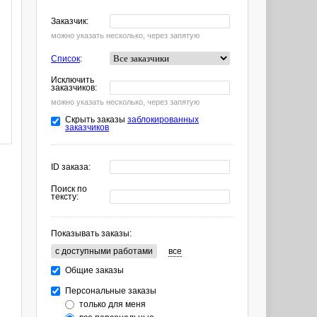
Заказчик:
можно указать несколько, через запятую
Список
:
Исключить
заказчиков:
можно указать несколько, через запятую
Скрыть заказы
заблокированных
заказчиков
ID заказа:
Поиск по
тексту:
Показывать заказы:
c доступными работами
все
Общие заказы
Персональные заказы
только для меня