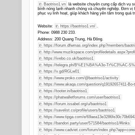
Baotriso1.vn
là website chuyên cung cấp dịch vụ s
bình nóng lạnh nhanh chóng và chuyên nghiệp. Đơn vị h
phục vụ linh hoạt, giúp khách hàng yên tâm trong quá trì
Website:
https://baotriso1.vn/
.
Phone: 0988 230 233.
Address: 200 Quang Trung, Hà Đông.
https://forum.dfwmas.org/index.php?members/baotr
http://www.muzikspace.com/profiledetails.aspx?prof
https://ivebo.co.uk/baotriso1
https://telegra.ph/B%E1%BA%A3o-Tr%C3%AC-S
https://v.gd/RGLw01
https://www.proko.com/@baotriso1/activity
https://www.akaqa.com/question/q19192657411-Bo-t
https://tooter.in/baotriso1
https://phatwalletforums.com/user/baotriso1
https://forum.issabel.org/u/baotriso1
https://savelist.co/profile/users/baotriso1
https://www.tipga.com/e/69aea13e3286fe30c70b694
https://bandori.party/user/571584/baotriso1/#links
https://www.cadviet.com/forum/index.php?app=core