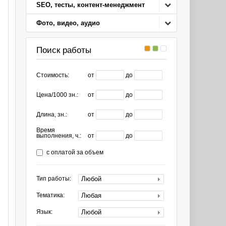
SEO, тесты, контент-менеджмент
Фото, видео, аудио
Поиск работы
Стоимость:
от
до
Цена/1000 зн.:
от
до
Длина, зн.:
от
до
Время
выполнения, ч.:
от
до
с оплатой за объем
Любой
Тип работы:
Любая
Тематика:
Любой
Язык: