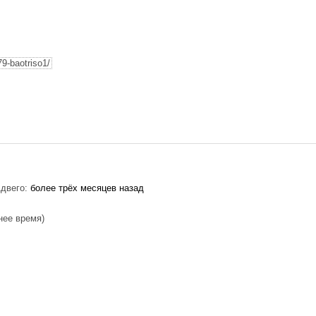
9-baotriso1/
двего:
более трёх месяцев назад
нее время)