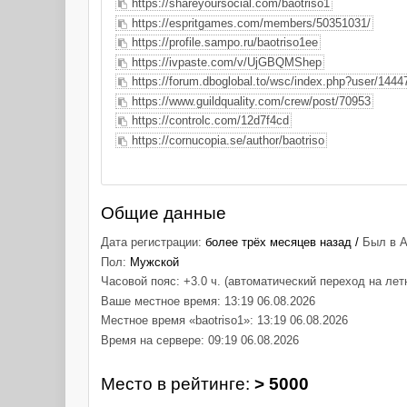
https://shareyoursocial.com/baotriso1
https://espritgames.com/members/50351031/
https://profile.sampo.ru/baotriso1ee
https://ivpaste.com/v/UjGBQMShep
https://forum.dboglobal.to/wsc/index.php?user/14447
https://www.guildquality.com/crew/post/70953
https://controlc.com/12d7f4cd
https://cornucopia.se/author/baotriso
Общие данные
Дата регистрации:
более трёх месяцев назад /
Был в А
Пол:
Мужской
Часовой пояс: +3.0 ч. (автоматический переход на лет
Ваше местное время: 13:19 06.08.2026
Местное время «baotriso1»: 13:19 06.08.2026
Время на сервере: 09:19 06.08.2026
Место в рейтинге:
> 5000