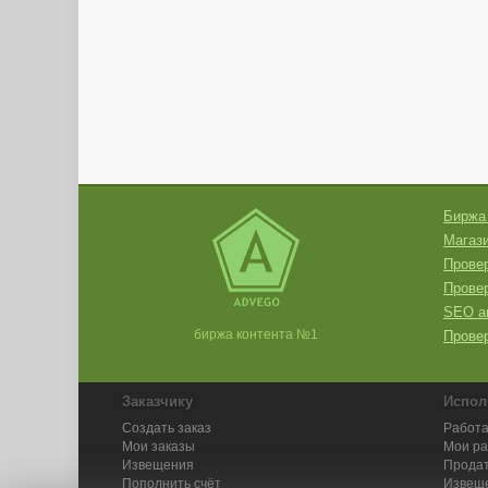
Биржа
Магази
Провер
Прове
SEO а
биржа контента №1
Провер
Заказчику
Испол
Создать заказ
Работа
Мои заказы
Мои р
Извещения
Продат
Пополнить счёт
Извещ