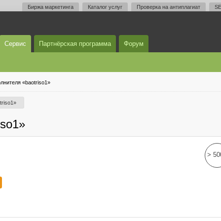
Биржа маркетинга
Каталог услуг
Проверка на антиплагиат
SE
Сервис
Партнёрская программа
Форум
лнителя «baotriso1»
triso1»
iso1»
> 50