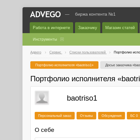
—
биржа контента №1
Работа в интернете
Заказчику
Магазин статей
Инструменты
Адвего
Сервис
Списки пользователей
Портфолио испо
Портфолио исполнителя «baotriso1»
Досье заказчика «bao
Портфолио исполнителя «baotr
baotriso1
Персональный заказ
Отзывы
Обсуждения
БС 0
О себе