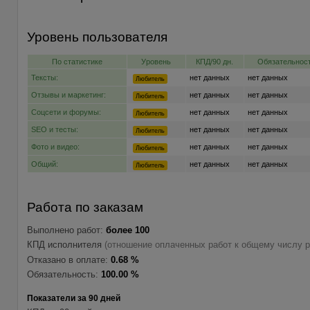
Уровень пользователя
По статистике
Уровень
КПД/90 дн.
Обязательност
Тексты:
нет данных
нет данных
Любитель
Отзывы и маркетинг:
нет данных
нет данных
Любитель
Соцсети и форумы:
нет данных
нет данных
Любитель
SEO и тесты:
нет данных
нет данных
Любитель
Фото и видео:
нет данных
нет данных
Любитель
Общий:
нет данных
нет данных
Любитель
Работа по заказам
Выполнено работ:
более 100
КПД исполнителя
(отношение оплаченных работ к общему числу р
Отказано в оплате:
0.68 %
Обязательность:
100.00 %
Показатели за 90 дней