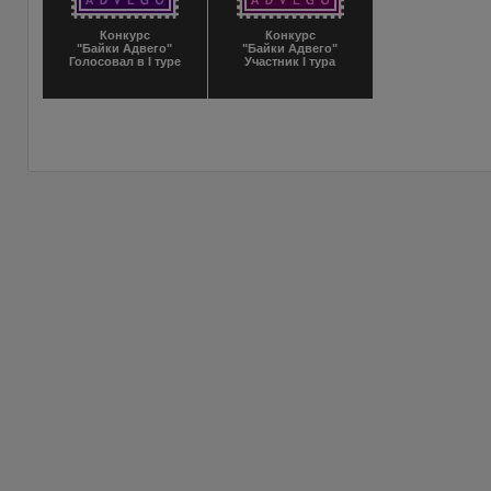
Конкурс
Конкурс
"Байки Адвего"
"Байки Адвего"
Голосовал в I туре
Участник I тура