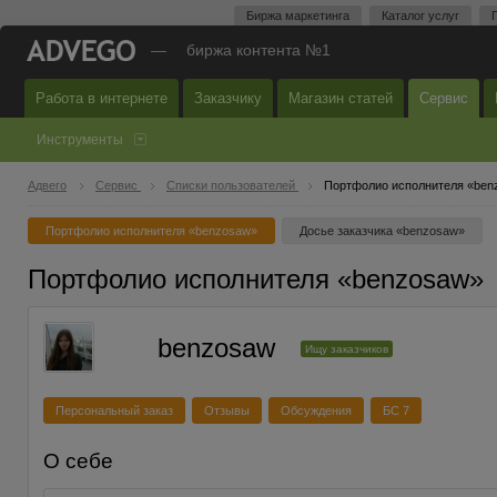
Биржа маркетинга
Каталог услуг
—
биржа контента №1
Работа в интернете
Заказчику
Магазин статей
Сервис
Инструменты
Адвего
Сервис
Списки пользователей
Портфолио исполнителя «ben
Портфолио исполнителя «benzosaw»
Досье заказчика «benzosaw»
Портфолио исполнителя «benzosaw»
benzosaw
Ищу заказчиков
Персональный заказ
Отзывы
Обсуждения
БС 7
О себе