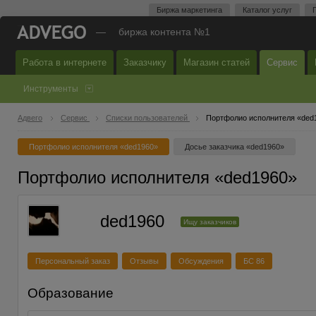
Биржа маркетинга
Каталог услуг
—
биржа контента №1
Работа в интернете
Заказчику
Магазин статей
Сервис
Инструменты
Адвего
Сервис
Списки пользователей
Портфолио исполнителя «ded
Портфолио исполнителя «ded1960»
Досье заказчика «ded1960»
Портфолио исполнителя «ded1960»
ded1960
Ищу заказчиков
Персональный заказ
Отзывы
Обсуждения
БС 86
Образование