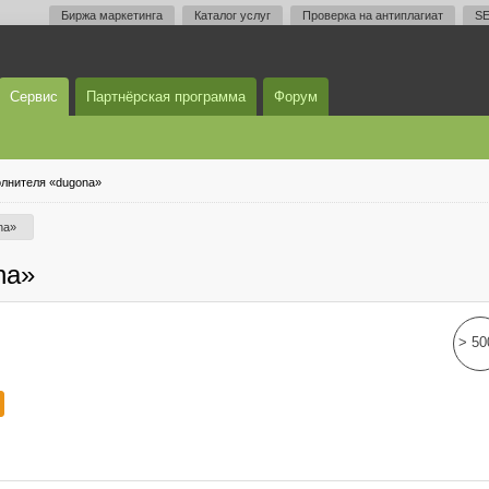
Биржа маркетинга
Каталог услуг
Проверка на антиплагиат
SE
Сервис
Партнёрская программа
Форум
лнителя «dugona»
na»
na»
> 50