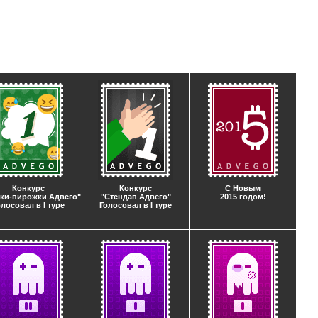
Конкурс
Конкурс
С Новым
ки-пирожки Адвего"
"Стендап Адвего"
2015 годом!
олосовал в I туре
Голосовал в I туре