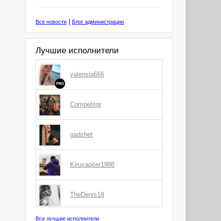
|
Все новости
Блог администрации
Лучшие исполнители
valensia666
PRO
Competitor
gadzhet
Kiruxapiter1988
TheDenis18
Все лучшие исполнители