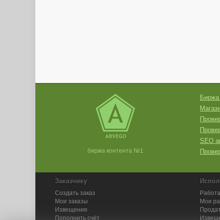
Биржа
Магази
Провер
Прове
SEO а
биржа контента №1
Провер
Заказчику
Испол
Создать заказ
Работа
Мои заказы
Мои р
Извещения
Продат
Пополнить счёт
Извещ