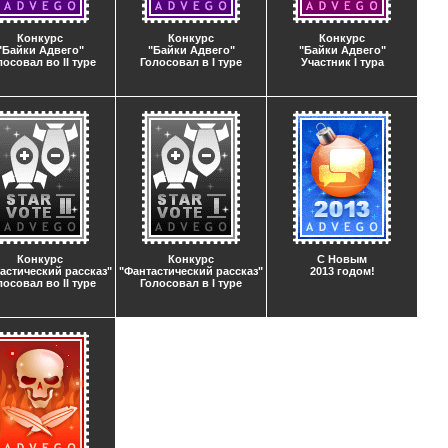
Конкурс
Конкурс
Конкурс
"Байки Адвего"
"Байки Адвего"
"Байки Адвего"
лосовал во II туре
Голосовал в I туре
Участник I тура
Конкурс
Конкурс
С Новым
астический рассказ"
"Фантастический рассказ"
2013 годом!
лосовал во II туре
Голосовал в I туре