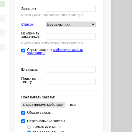
Заказчик:
можно указать несколько, через запятую
Список
:
Исключить
заказчиков:
можно указать несколько, через запятую
Скрыть заказы
заблокированных
заказчиков
ID заказа:
Поиск по
тексту:
Показывать заказы:
c доступными работами
все
Общие заказы
Персональные заказы
только для меня