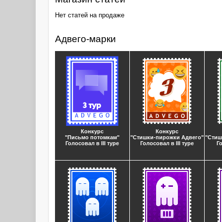
Нет статей на продаже
Адвего-марки
Конкурс
Конкурс
"Письмо потомкам"
"Стишки-пирожки Адвего"
"Стиш
Голосовал в III туре
Голосовал в III туре
Г