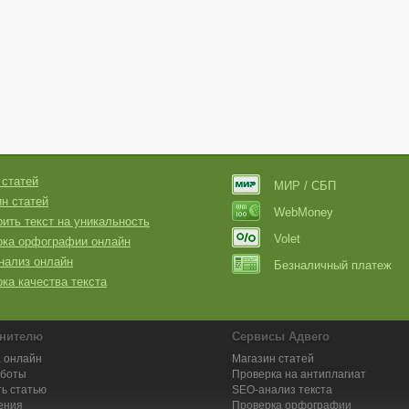
 статей
МИР / СБП
н статей
WebMoney
ить текст на уникальность
Volet
рка орфографии онлайн
нализ онлайн
Безналичный платеж
ка качества текста
нителю
Сервисы Адвего
 онлайн
Магазин статей
аботы
Проверка на антиплагиат
ь статью
SEO-анализ текста
ения
Проверка орфографии