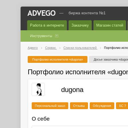
—
биржа контента №1
Работа в интернете
Заказчику
Магазин статей
Инструменты
Адвего
Сервис
Списки пользователей
Портфолио испо
Портфолио исполнителя «dugona»
Досье заказчика «dugo
Портфолио исполнителя «dugo
dugona
Персональный заказ
Отзывы
Обсуждения
БС 7
О себе