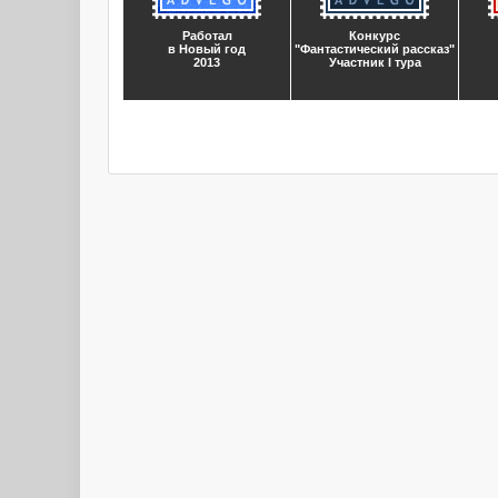
Работал
Конкурс
в Новый год
"Фантастический рассказ"
2013
Участник I тура