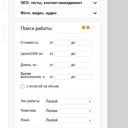
SEO, тесты, контент-менеджмент
Фото, видео, аудио
Поиск работы
Стоимость:
от
до
Цена/1000 зн.:
от
до
Длина, зн.:
от
до
Время
выполнения, ч.:
от
до
с оплатой за объем
Любой
Тип работы:
Любая
Тематика:
Любой
Язык: