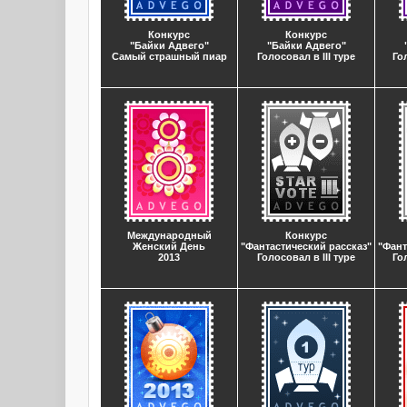
Конкурс
Конкурс
"Байки Адвего"
"Байки Адвего"
Самый страшный пиар
Голосовал в III туре
Го
Международный
Конкурс
Женский День
"Фантастический рассказ"
"Фант
2013
Голосовал в III туре
Го