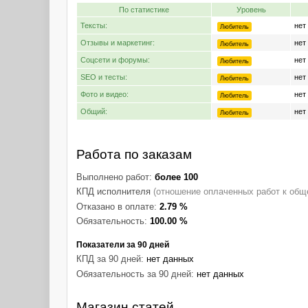
По статистике
Уровень
Тексты:
нет
Любитель
Отзывы и маркетинг:
нет
Любитель
Соцсети и форумы:
нет
Любитель
SEO и тесты:
нет
Любитель
Фото и видео:
нет
Любитель
Общий:
нет
Любитель
Работа по заказам
Выполнено работ:
более 100
КПД исполнителя
(отношение оплаченных работ к общ
Отказано в оплате:
2.79 %
Обязательность:
100.00 %
Показатели за 90 дней
КПД за 90 дней:
нет данных
Обязательность за 90 дней:
нет данных
Магазин статей