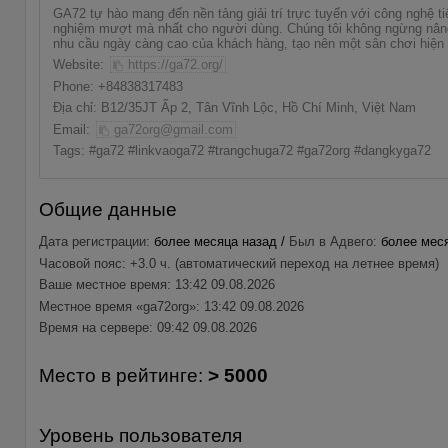
GA72
tự hào mang đến nền tảng giải trí trực tuyến với công nghệ ti
nghiệm mượt mà nhất cho người dùng. Chúng tôi không ngừng nân
nhu cầu ngày càng cao của khách hàng, tạo nên một sân chơi hiện 
Website:
https://ga72.org/
Phone: +84838317483
Địa chỉ: B12/35JT Ấp 2, Tân Vĩnh Lộc, Hồ Chí Minh, Việt Nam
Email:
ga72org@gmail.com
Tags: #ga72 #linkvaoga72 #trangchuga72 #ga72org #dangkyga72
Общие данные
Дата регистрации:
более месяца назад /
Был в Адвего:
более меся
Часовой пояс: +3.0 ч. (автоматический переход на летнее время)
Ваше местное время: 13:42 09.08.2026
Местное время «ga72org»: 13:42 09.08.2026
Время на сервере: 09:42 09.08.2026
Место в рейтинге:
> 5000
Уровень пользователя