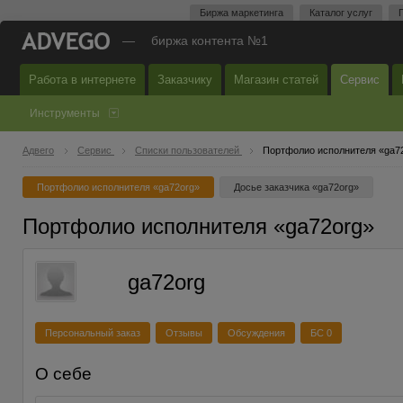
Биржа маркетинга
Каталог услуг
—
биржа контента №1
Работа в интернете
Заказчику
Магазин статей
Сервис
Инструменты
Адвего
Сервис
Списки пользователей
Портфолио исполнителя «ga7
Портфолио исполнителя «ga72org»
Досье заказчика «ga72org»
Портфолио исполнителя «ga72org»
ga72org
Персональный заказ
Отзывы
Обсуждения
БС 0
О себе