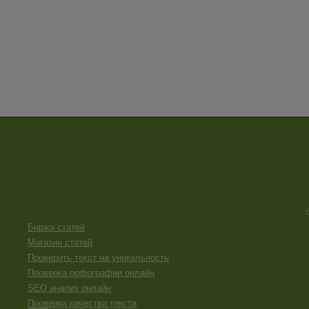
Биржа статей
Магазин статей
Проверить текст на уникальность
Проверка орфографии онлайн
SEO анализ онлайн
Проверка качества текста