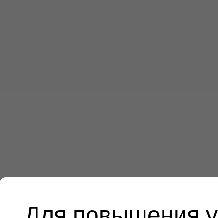
Для повышения у