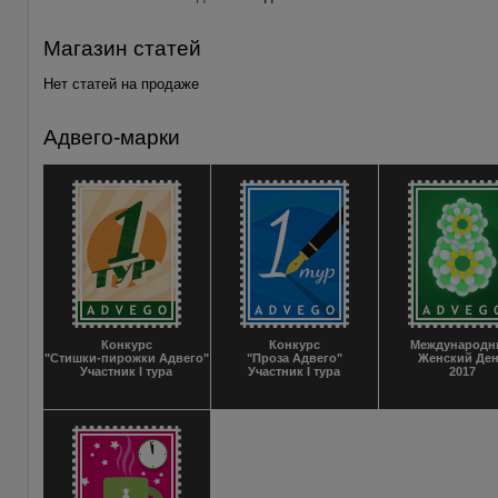
Магазин статей
Нет статей на продаже
Адвего-марки
Конкурс
Конкурс
Международ
"Стишки-пирожки Адвего"
"Проза Адвего"
Женский Де
Участник I тура
Участник I тура
2017