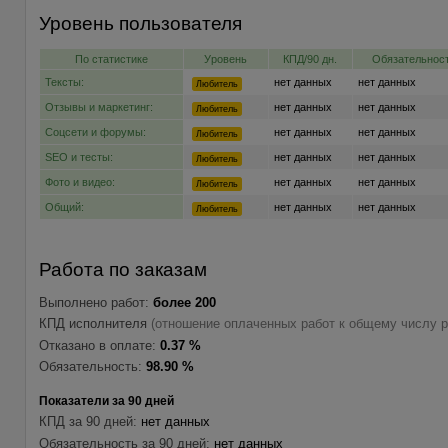
Уровень пользователя
По статистике
Уровень
КПД/90 дн.
Обязательност
Тексты:
нет данных
нет данных
Любитель
Отзывы и маркетинг:
нет данных
нет данных
Любитель
Соцсети и форумы:
нет данных
нет данных
Любитель
SEO и тесты:
нет данных
нет данных
Любитель
Фото и видео:
нет данных
нет данных
Любитель
Общий:
нет данных
нет данных
Любитель
Работа по заказам
Выполнено работ:
более 200
КПД исполнителя
(отношение оплаченных работ к общему числу р
Отказано в оплате:
0.37 %
Обязательность:
98.90 %
Показатели за 90 дней
КПД за 90 дней:
нет данных
Обязательность за 90 дней:
нет данных