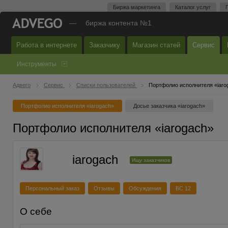
Биржа маркетинга
Каталог услуг
—
биржа контента №1
Работа в интернете
Заказчику
Магазин статей
Сервис
Инструменты
Адвего
Сервис
Списки пользователей
Портфолио исполнителя «iaro
Портфолио исполнителя «iarogach»
Досье заказчика «iarogach»
Портфолио исполнителя «iarogach»
iarogach
Ищу заказчиков
Персональный заказ
Отзывы
Обсуждения
БС 12
О себе