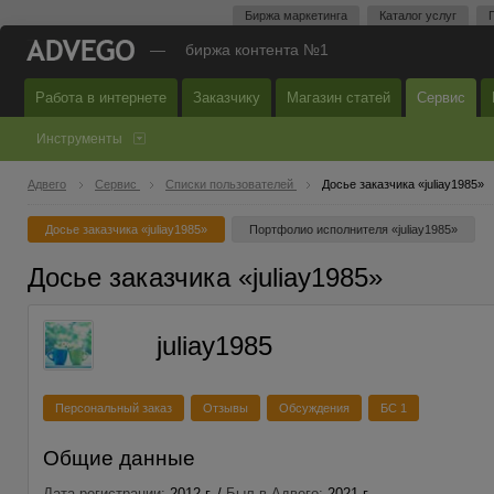
Биржа маркетинга
Каталог услуг
—
биржа контента №1
Работа в интернете
Заказчику
Магазин статей
Сервис
Инструменты
Адвего
Сервис
Списки пользователей
Досье заказчика «juliay1985»
Досье заказчика «juliay1985»
Портфолио исполнителя «juliay1985»
Досье заказчика «juliay1985»
juliay1985
Персональный заказ
Отзывы
Обсуждения
БС 1
Общие данные
Дата регистрации:
2012 г. /
Был в Адвего:
2021 г.