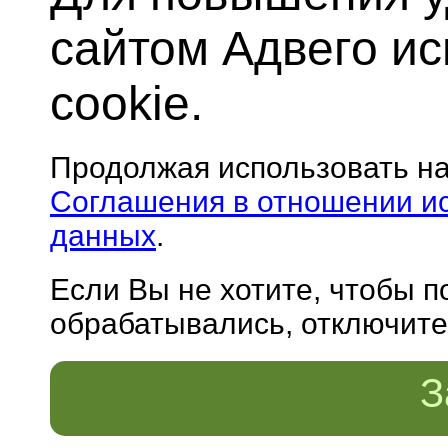
сайтом Адвего и
cookie.
Продолжая использовать н
Соглашения в отношении и
данных
.
Если Вы не хотите, чтобы 
обрабатывались, отключите 
З