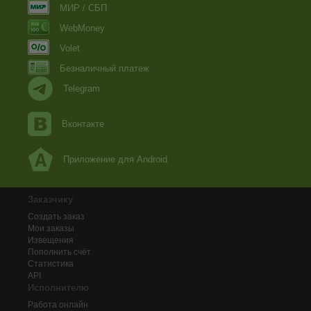
МИР / СБП
WebMoney
Volet
Безналичный платеж
Telegram
Вконтакте
Приложение для Android
Заказчику
Создать заказ
Мои заказы
Извещения
Пополнить счёт
Статистика
API
Исполнителю
Работа онлайн