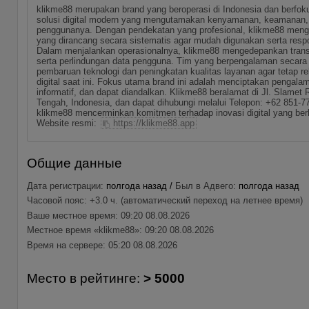
klikme88
merupakan brand yang beroperasi di Indonesia dan berf
solusi digital modern yang mengutamakan kenyamanan, keamanan
penggunanya. Dengan pendekatan yang profesional, klikme88 mengh
yang dirancang secara sistematis agar mudah digunakan serta respo
Dalam menjalankan operasionalnya, klikme88 mengedepankan transpa
serta perlindungan data pengguna. Tim yang berpengalaman secara
pembaruan teknologi dan peningkatan kualitas layanan agar tetap 
digital saat ini. Fokus utama brand ini adalah menciptakan pengalama
informatif, dan dapat diandalkan. Klikme88 beralamat di Jl. Slamet 
Tengah, Indonesia, dan dapat dihubungi melalui Telepon: +62 851-7
klikme88 mencerminkan komitmen terhadap inovasi digital yang berk
Website resmi:
https://klikme88.app
Общие данные
Дата регистрации:
полгода назад /
Был в Адвего:
полгода назад
Часовой пояс: +3.0 ч. (автоматический переход на летнее время)
Ваше местное время: 09:20 08.08.2026
Местное время «klikme88»: 09:20 08.08.2026
Время на сервере: 05:20 08.08.2026
Место в рейтинге:
> 5000