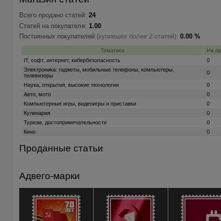
Всего продано статей:
24
Статей на покупателя:
1.00
Постоянных покупателей
(купивших более 2 статей)
:
0.00 %
Тематика
На п
IT, софт, интернет, кибербезопасность
0
Электроника: гаджеты, мобильные телефоны, компьютеры,
0
телевизоры
Наука, открытия, высокие технологии
0
Авто, мото
0
Компьютерные игры, видеоигры и приставки
0
Кулинария
0
Туризм, достопримечательности
0
Кино
0
Проданные статьи
Адвего-марки