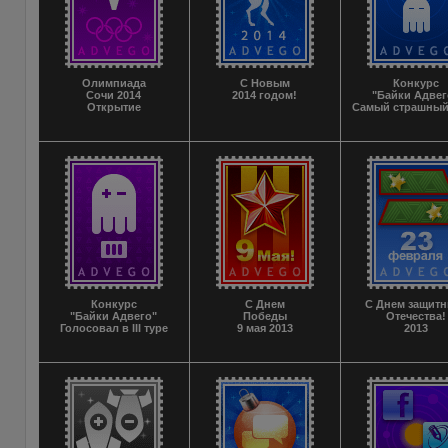
Олимпиада
С Новым
Конкурс
Сочи 2014
2014 годом!
"Байки Адвег
Открытие
Самый страшный
Конкурс
С Днем
С Днем защитн
"Байки Адвего"
Победы
Отечества!
Голосовал в III туре
9 мая 2013
2013