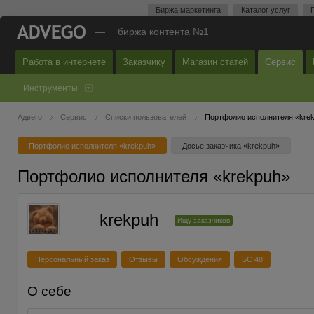
Биржа маркетинга
Каталог услуг
—
биржа контента №1
Работа в интернете
Заказчику
Магазин статей
Сервис
Инструменты
Адвего
Сервис
Списки пользователей
Портфолио исполнителя «kre
Портфолио исполнителя «krekpuh»
Досье заказчика «krekpuh»
Портфолио исполнителя «krekpuh»
krekpuh
Ищу заказчиков
Персональный заказ
Отзывы
Обсуждения
БС 48
О себе