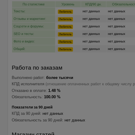
По статистике
Уровень
КПД/90 дн.
Обязательност
Тексты:
нет данных
нет данных
Любитель
Отзывы и маркетинг:
нет данных
нет данных
Любитель
Соцсети и форумы:
нет данных
нет данных
Любитель
SEO и тесты:
нет данных
нет данных
Любитель
Фото и видео:
нет данных
нет данных
Любитель
Общий:
нет данных
нет данных
Любитель
Работа по заказам
Выполнено работ:
более тысячи
КПД исполнителя
(отношение оплаченных работ к общему числу р
Отказано в оплате:
1.48 %
Обязательность:
100.00 %
Показатели за 90 дней
КПД за 90 дней:
нет данных
Обязательность за 90 дней:
нет данных
Магазин статей