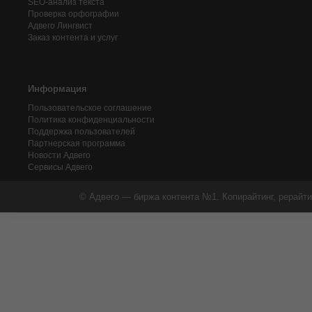
SEO-анализ текста
Проверка орфографии
Адвего
Лингвист
Заказ контента и услуг
Информация
Пользовательское соглашение
Политика конфиденциальности
Поддержка пользователей
Партнерская программа
Новости Адвего
Сервисы Адвего
© Адвего — биржа контента №1. Копирайтинг, рерайти