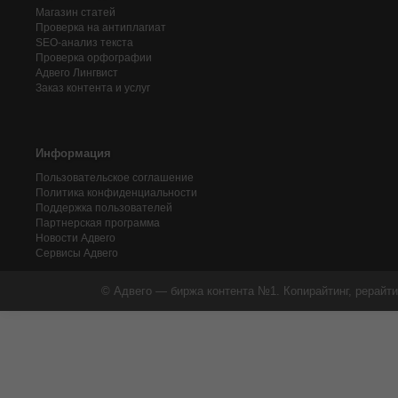
Магазин статей
Проверка на антиплагиат
SEO-анализ текста
Проверка орфографии
Адвего
Лингвист
Заказ контента и услуг
Информация
Пользовательское соглашение
Политика конфиденциальности
Поддержка пользователей
Партнерская программа
Новости Адвего
Сервисы Адвего
© Адвего — биржа контента №1. Копирайтинг, рерайти