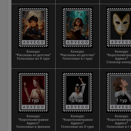
Конкурс
Конкурс
Конкурс
"Рассказы из детства"
"Рассказы из детства"
"Короткометр
Голосовал во II туре
Голосовал в I туре
Адвего"
Спонсор конк
Конкурс
Конкурс
Конкурс
"Короткометражки
"Короткометражки
"Короткометр
Адвего"
Адвего"
Адвего"
Голосовал в финале
Голосовал во II туре
Голосовал в I 