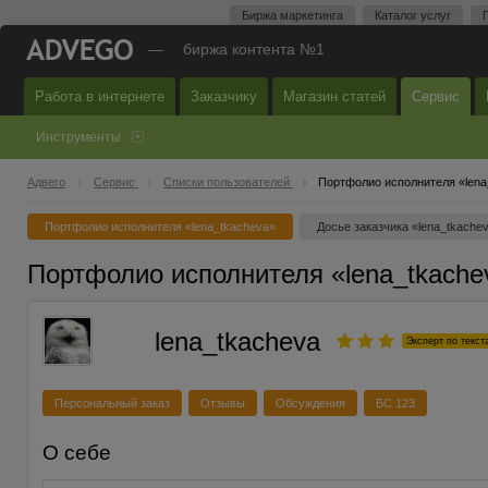
Биржа маркетинга
Каталог услуг
—
биржа контента №1
Работа в интернете
Заказчику
Магазин статей
Сервис
Инструменты
Адвего
Сервис
Списки пользователей
Портфолио исполнителя «lena
Портфолио исполнителя «lena_tkacheva»
Досье заказчика «lena_tkache
Портфолио исполнителя «lena_tkache
lena_tkacheva
Эксперт по текс
Персональный заказ
Отзывы
Обсуждения
БС 123
О себе