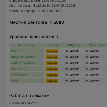
Ваше местное время: 15:45 09.08.2026
Местное время «luck8sbs1»: 15:45 09.08.2026
Время на сервере: 11:45 09.08.2026
Место в рейтинге:
> 5000
Уровень пользователя
По статистике
Уровень
КПД/90 дн.
Обязательност
Тексты:
нет данных
нет данных
Любитель
Отзывы и маркетинг:
нет данных
нет данных
Любитель
Соцсети и форумы:
нет данных
нет данных
Любитель
SEO и тесты:
нет данных
нет данных
Любитель
Фото и видео:
нет данных
нет данных
Любитель
Общий:
нет данных
нет данных
Любитель
Работа по заказам
Выполнено работ:
0