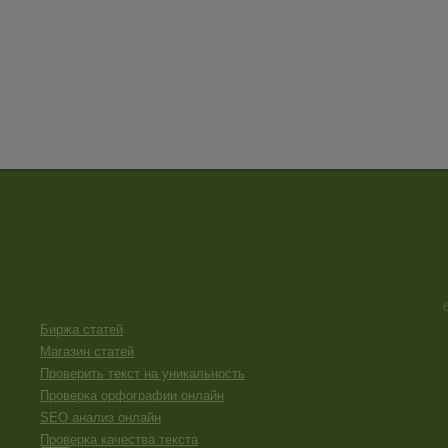
Биржа статей
Магазин статей
Проверить текст на уникальность
Проверка орфографии онлайн
SEO анализ онлайн
Проверка качества текста