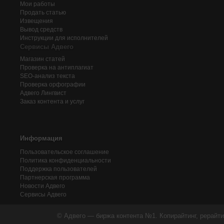
Мои работы
Продать статью
Извещения
Вывод средств
Инструкции для исполнителей
Сервисы Адвего
Магазин статей
Проверка на антиплагиат
SEO-анализ текста
Проверка орфографии
Адвего
Лингвист
Заказ контента и услуг
Информация
Пользовательское соглашение
Политика конфиденциальности
Поддержка пользователей
Партнерская программа
Новости Адвего
Сервисы Адвего
© Адвего — биржа контента №1. Копирайтинг, рерайти