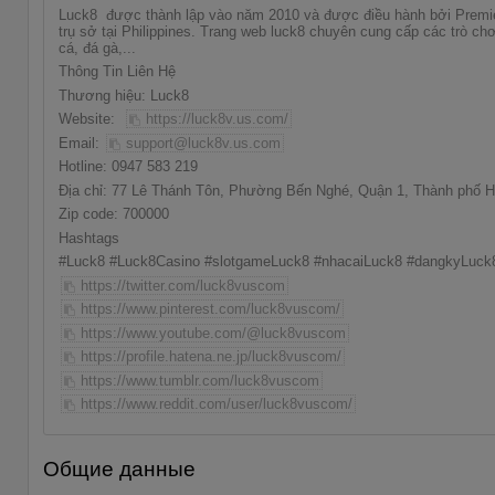
Luck8
được thành lập vào năm 2010 và được điều hành bởi Premier
trụ sở tại Philippines. Trang web luck8 chuyên cung cấp các trò c
cá, đá gà,...
Thông Tin Liên Hệ
Thương hiệu: Luck8
Website:
https://luck8v.us.com/
Email:
support@luck8v.us.com
Hotline: 0947 583 219
Địa chỉ: 77 Lê Thánh Tôn, Phường Bến Nghé, Quận 1, Thành phố H
Zip code: 700000
Hashtags
#Luck8 #Luck8Casino #slotgameLuck8 #nhacaiLuck8 #dangkyLuck
https://twitter.com/luck8vuscom
https://www.pinterest.com/luck8vuscom/
https://www.youtube.com/@luck8vuscom
https://profile.hatena.ne.jp/luck8vuscom/
https://www.tumblr.com/luck8vuscom
https://www.reddit.com/user/luck8vuscom/
Общие данные