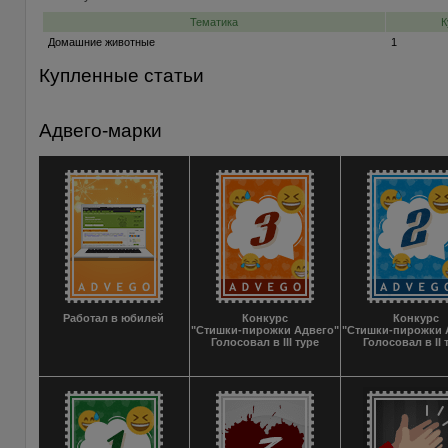
Тематика
К
Домашние животные
1
Купленные статьи
Адвего-марки
Работал в юбилей
Конкурс
Конкурс
"Стишки-пирожки Адвего"
"Стишки-пирожки 
Голосовал в III туре
Голосовал в II 