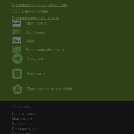
Проверка орфографии онлайн
SEO анализ онлайн
Проверка качества текста
МИР / СБП
WebMoney
Volet
Безналичный платеж
Telegram
Вконтакте
Приложение для Android
Заказчику
Создать заказ
Мои заказы
Извещения
Пополнить счёт
Статистика