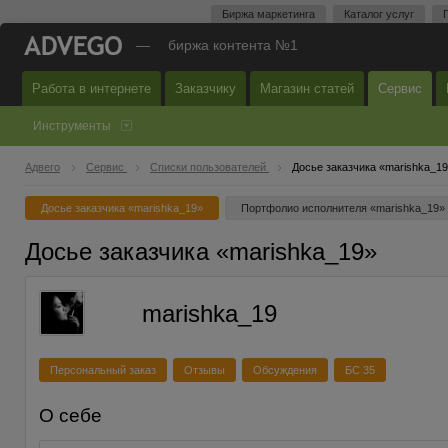
Биржа маркетинга
Каталог услуг
—
биржа контента №1
Работа в интернете
Заказчику
Магазин статей
Сервис
Инструменты
Адвего
Сервис
Списки пользователей
Досье заказчика «marishka_1
Досье заказчика «marishka_19»
Портфолио исполнителя «marishka_19»
Досье заказчика «marishka_19»
marishka_19
Персональный заказ
Отзывы
Обсуждения
БС 35
О себе