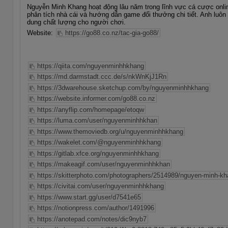
Nguyễn Minh Khang hoạt động lâu năm trong lĩnh vực cá cược online
phân tích nhà cái và hướng dẫn game đổi thưởng chi tiết. Anh lu
dung chất lượng cho người chơi.
Website:
https://go88.co.nz/tac-gia-go88/
https://qiita.com/nguyenminhhkhang
https://md.darmstadt.ccc.de/s/nkWnKjJ1Rn
https://3dwarehouse.sketchup.com/by/nguyenminhhkhang
https://website.informer.com/go88.co.nz
https://anyflip.com/homepage/etoqw
https://luma.com/user/nguyenminhhkhan
https://www.themoviedb.org/u/nguyenminhhkhang
https://wakelet.com/@nguyenminhhkhang
https://gitlab.xfce.org/nguyenminhhkhang
https://makeagif.com/user/nguyenminhhkhan
https://skitterphoto.com/photographers/2514989/nguyen-minh-k
https://civitai.com/user/nguyenminhhkhang
https://www.start.gg/user/d7541e65
https://notionpress.com/author/1491996
https://anotepad.com/notes/dic9nyb7