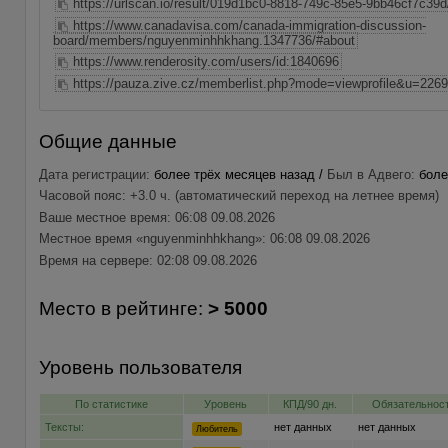
https://urlscan.io/result/019d1bc0-8818-749c-85e5-9bb46cf7c39d
https://www.canadavisa.com/canada-immigration-discussion-
board/members/nguyenminhhkhang.1347736/#about
https://www.renderosity.com/users/id:1840696
https://pauza.zive.cz/memberlist.php?mode=viewprofile&u=226
Общие данные
Дата регистрации:
более трёх месяцев назад /
Был в Адвего:
боле
Часовой пояс: +3.0 ч. (автоматический переход на летнее время)
Ваше местное время: 06:08 09.08.2026
Местное время «nguyenminhhkhang»: 06:08 09.08.2026
Время на сервере: 02:08 09.08.2026
Место в рейтинге:
> 5000
Уровень пользователя
По статистике
Уровень
КПД/90 дн.
Обязательност
Тексты:
нет данных
нет данных
Любитель