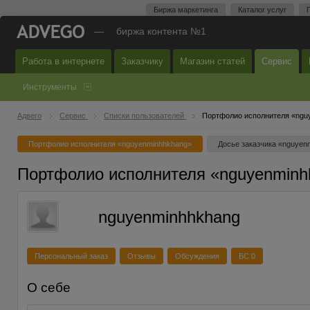
Биржа маркетинга
Каталог услуг
—
биржа контента №1
Работа в интернете
Заказчику
Магазин статей
Сервис
Инструменты
Адвего
Сервис
Списки пользователей
Портфолио исполнителя «ngu
Портфолио исполнителя «nguyenminhhkhang»
Досье заказчика «nguyen
Портфолио исполнителя «nguyenminh
nguyenminhhkhang
Персональный заказ
Отзывы
Обсуждения
БС 0
О себе