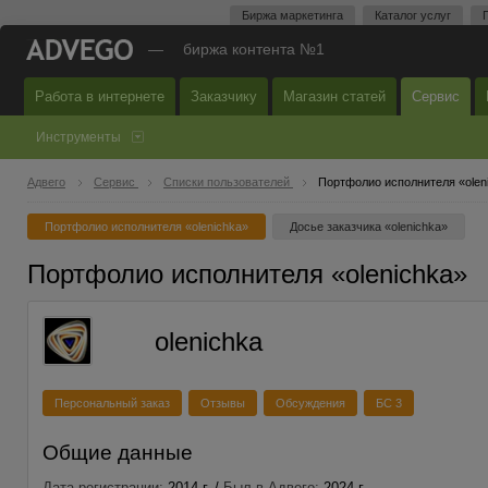
Биржа маркетинга
Каталог услуг
—
биржа контента №1
Работа в интернете
Заказчику
Магазин статей
Сервис
Инструменты
Адвего
Сервис
Списки пользователей
Портфолио исполнителя «olen
Портфолио исполнителя «olenichka»
Досье заказчика «olenichka»
Портфолио исполнителя «olenichka»
olenichka
Персональный заказ
Отзывы
Обсуждения
БС 3
Общие данные
Дата регистрации:
2014 г. /
Был в Адвего:
2024 г.