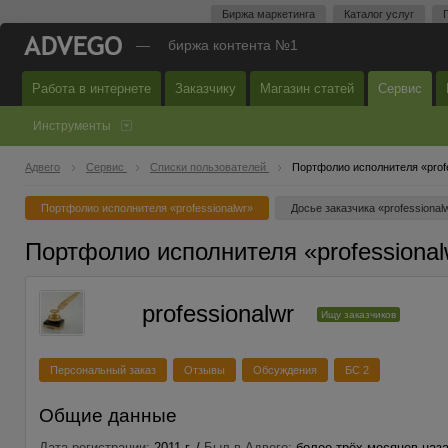
Биржа маркетинга
Каталог услуг
—
биржа контента №1
Работа в интернете
Заказчику
Магазин статей
Сервис
Инструменты
Адвего
Сервис
Списки пользователей
Портфолио исполнителя «prof
Портфолио исполнителя «professionalwr»
Досье заказчика «professional
Портфолио исполнителя «professional
professionalwr
Ищу заказчиков
Персональный заказ
Отзывы
Обсуждения
БС 2
Общие данные
Дата регистрации:
2011 г. /
Был в Адвего:
более трёх месяцев наз