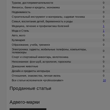
Туризм, достопримечательности
0
Финансы, банки и кредиты, экономика
0
Недвижимость
0
Строительный инструмент и материалы, садовая техника
0
Семья, воспитание детей, беременность и роды
0
Медицина, лечение и профилактика болезней
1
Мода и Стиль
1
Авто, мото
0
Кулинария
0
Образование, учеба, тренинги
0
Электроника: гаджеты, мобильные телефоны, компьютеры,
0
телевизоры
Спорт и спортивный инвентарь, велотехника
0
Непознанное: фэн-шуй, астрология, гороскопы
0
Домашние животные
0
Дизайн и предметы интерьера
0
Отношения, знакомства, личная жизнь
0
Все статьи исполнителя «professionalwr»
10
Проданные статьи
Адвего-марки