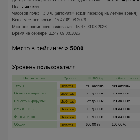
Пол:
Женский
Часовой пояс: +3.0 ч. (автоматический переход на летнее время)
Ваше местное время: 15:47 09.08.2026
Местное время «professionalwr»: 15:47 09.08.2026
Время на сервере: 11:47 09.08.2026
Место в рейтинге:
> 5000
Уровень пользователя
По статистике
Уровень
КПД/90 дн.
Обязательност
Тексты:
нет данных
нет данных
Любитель
Отзывы и маркетинг:
нет данных
нет данных
Любитель
Соцсети и форумы:
нет данных
нет данных
Любитель
SEO и тесты:
нет данных
нет данных
Любитель
Фото и видео:
нет данных
нет данных
Любитель
Общий:
100.00 %
100.00 %
Любитель