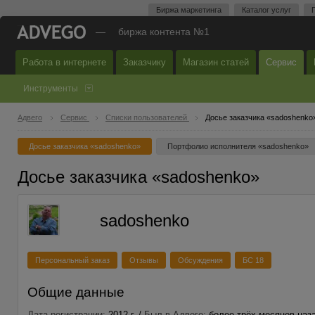
Биржа маркетинга
Каталог услуг
—
биржа контента №1
Работа в интернете
Заказчику
Магазин статей
Сервис
Инструменты
Адвего
Сервис
Списки пользователей
Досье заказчика «sadoshenko
Досье заказчика «sadoshenko»
Портфолио исполнителя «sadoshenko»
Досье заказчика «sadoshenko»
sadoshenko
Персональный заказ
Отзывы
Обсуждения
БС 18
Общие данные
Дата регистрации:
2012 г. /
Был в Адвего:
более трёх месяцев наз