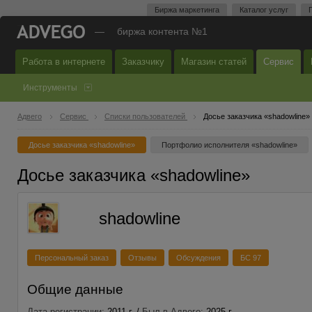
Биржа маркетинга
Каталог услуг
—
биржа контента №1
Работа в интернете
Заказчику
Магазин статей
Сервис
Инструменты
Адвего
Сервис
Списки пользователей
Досье заказчика «shadowline»
Досье заказчика «shadowline»
Портфолио исполнителя «shadowline»
Досье заказчика «shadowline»
shadowline
Персональный заказ
Отзывы
Обсуждения
БС 97
Общие данные
Дата регистрации:
2011 г. /
Был в Адвего:
2025 г.