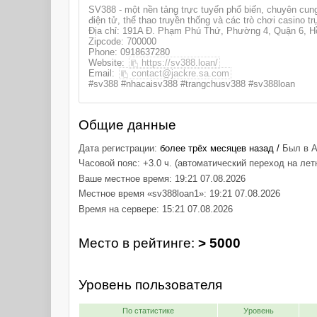
SV388 - một nền tảng trực tuyến phổ biến, chuyên cung
điện tử, thể thao truyền thống và các trò chơi casino tr
Địa chỉ: 191A Đ. Phạm Phú Thứ, Phường 4, Quận 6, H
Zipcode: 700000
Phone: 0918637280
Website:
https://sv388.loan/
Email:
contact@jackre.sa.com
#sv388 #nhacaisv388 #trangchusv388 #sv388loan
Общие данные
Дата регистрации:
более трёх месяцев назад /
Был в А
Часовой пояс: +3.0 ч. (автоматический переход на лет
Ваше местное время: 19:21 07.08.2026
Местное время «sv388loan1»: 19:21 07.08.2026
Время на сервере: 15:21 07.08.2026
Место в рейтинге:
> 5000
Уровень пользователя
По статистике
Уровень