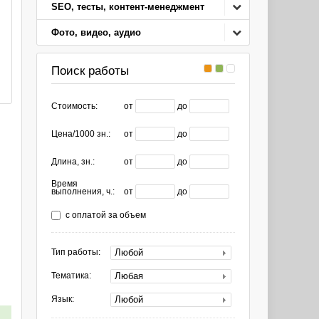
SEO, тесты, контент-менеджмент
Фото, видео, аудио
Поиск работы
Стоимость:
от
до
Цена/1000 зн.:
от
до
Длина, зн.:
от
до
Время
выполнения, ч.:
от
до
с оплатой за объем
Любой
Тип работы:
Любая
Тематика:
Любой
Язык: