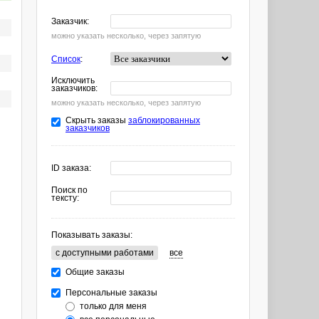
Заказчик:
можно указать несколько, через запятую
Список
:
Исключить
заказчиков:
можно указать несколько, через запятую
Скрыть заказы
заблокированных
заказчиков
ID заказа:
Поиск по
тексту:
Показывать заказы:
c доступными работами
все
Общие заказы
Персональные заказы
только для меня