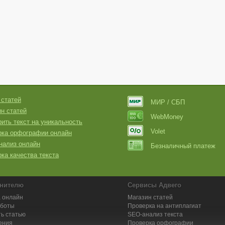
 статей
МИР / СБП
н статей
WebMoney
ить текст на уникальность
Volet
рка орфографии онлайн
нализ онлайн
Безналичный платеж
ка качества текста
нителю
Сервисы Адвего
 онлайн
Магазин статей
аботы
Проверка на антиплагиат
ь статью
SEO-анализ текста
ения
Проверка орфографии