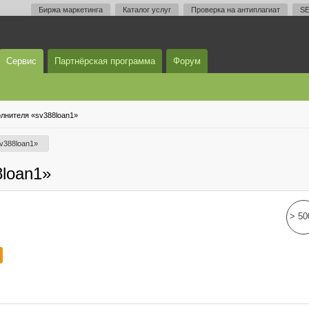
Биржа маркетинга
Каталог услуг
Проверка на антиплагиат
SE
Сервис
Партнёрская программа
Форум
лнителя «sv388loan1»
v388loan1»
loan1»
> 50