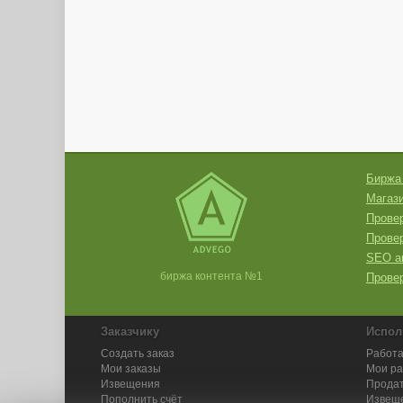
Биржа
Магази
Провер
Прове
SEO а
биржа контента №1
Провер
Заказчику
Испол
Создать заказ
Работа
Мои заказы
Мои р
Извещения
Продат
Пополнить счёт
Извещ