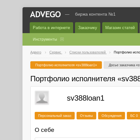
—
биржа контента №1
Работа в интернете
Заказчику
Магазин статей
Инструменты
Адвего
Сервис
Списки пользователей
Портфолио испо
Портфолио исполнителя «sv388loan1»
Досье заказчика «s
Портфолио исполнителя «sv388
sv388loan1
Персональный заказ
Отзывы
Обсуждения
БС 0
О себе