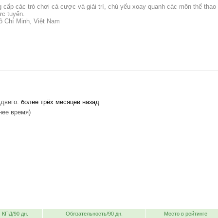
 cấp các trò chơi cá cược và giải trí, chủ yếu xoay quanh các môn thể thao
ực tuyến.
ồ Chí Minh, Việt Nam
двего:
более трёх месяцев назад
нее время)
КПД/90 дн.
Обязательность/90 дн.
Место в рейтинге