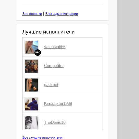
|
Все новости
Блог администрации
Лучшие исполнители
valensia666
PRO
Competitor
gadzhet
Kiruxapiter1988
TheDenis18
Все лучшие исполнители