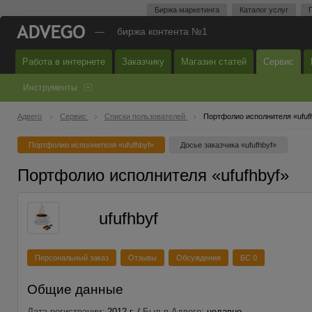
Биржа маркетинга
Каталог услуг
—
биржа контента №1
Работа в интернете
Заказчику
Магазин статей
Сервис
Инструменты
Адвего
Сервис
Списки пользователей
Портфолио исполнителя «ufuf
Портфолио исполнителя «ufufhbyf»
Досье заказчика «ufufhbyf»
Портфолио исполнителя «ufufhbyf»
ufufhbyf
Персональный заказ
Отзывы
Обсуждения
БС 0
Общие данные
Дата регистрации:
2012 г. /
Был в Адвего:
недавно