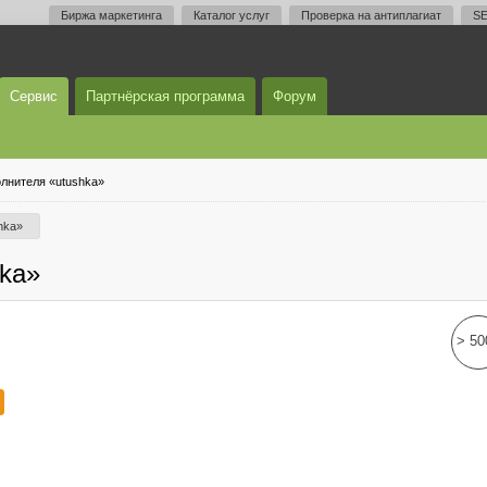
Биржа маркетинга
Каталог услуг
Проверка на антиплагиат
SE
Сервис
Партнёрская программа
Форум
лнителя «utushka»
hka»
ka»
> 50