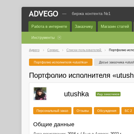
—
биржа контента №1
Работа в интернете
Заказчику
Магазин статей
Инструменты
Адвего
Сервис
Списки пользователей
Портфолио испо
Портфолио исполнителя «utushka»
Досье заказчика «utus
Портфолио исполнителя «utush
utushka
Ищу заказчиков
Персональный заказ
Отзывы
Обсуждения
БС 2
Общие данные
Дата регистрации:
2016 г. /
Был в Адвего:
2022 г.