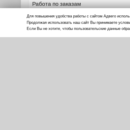
Работа по заказам
Выполнено работ:
около 200
Для повышения удобства работы с сайтом Адвего исполь
КПД исполнителя
(отношение оплаченных работ к общ
Продолжая использовать наш сайт Вы принимаете усло
Отказано в оплате:
0.00 %
Если Вы не хотите, чтобы пользовательские данные обра
Обязательность:
100.00 %
Показатели за 90 дней
КПД за 90 дней:
нет данных
Обязательность за 90 дней:
нет данных
Магазин статей
Нет статей на продаже