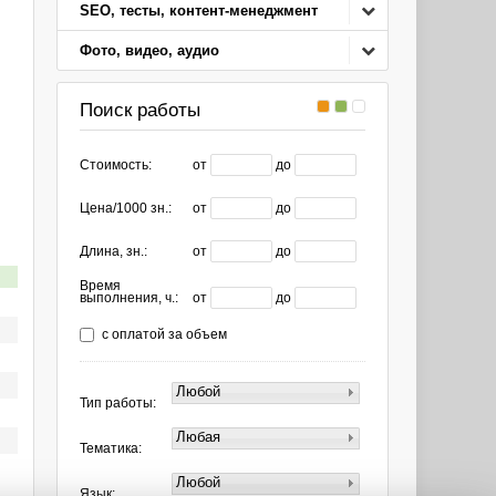
SEO, тесты, контент-менеджмент
Фото, видео, аудио
Поиск работы
Стоимость:
от
до
Цена/1000 зн.:
от
до
Длина, зн.:
от
до
Время
выполнения, ч.:
от
до
с оплатой за объем
Любой
Тип работы:
Любая
Тематика:
Любой
Язык: