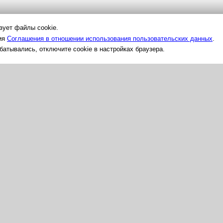
зует файлы cookie.
ему числу работ)
:
100.00 %
вия
Соглашения в отношении использования пользовательских данных
.
батывались, отключите cookie в настройках браузера.