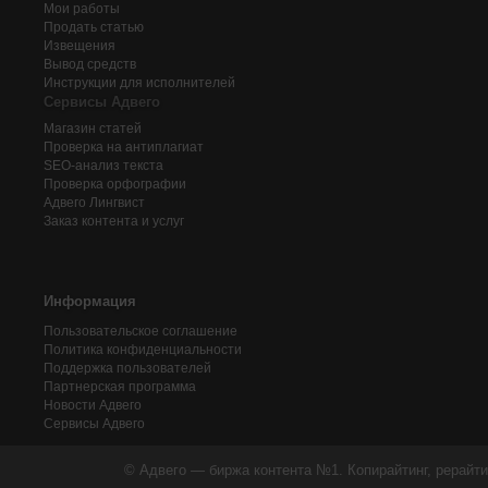
Мои работы
Продать статью
Извещения
Вывод средств
Инструкции для исполнителей
Сервисы Адвего
Магазин статей
Проверка на антиплагиат
SEO-анализ текста
Проверка орфографии
Адвего
Лингвист
Заказ контента и услуг
Информация
Пользовательское соглашение
Политика конфиденциальности
Поддержка пользователей
Партнерская программа
Новости Адвего
Сервисы Адвего
© Адвего — биржа контента №1. Копирайтинг, рерайти