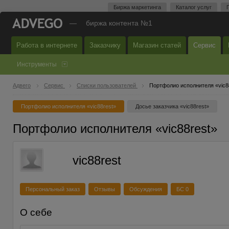
Биржа маркетинга
Каталог услуг
—
биржа контента №1
Работа в интернете
Заказчику
Магазин статей
Сервис
Инструменты
Адвего
Сервис
Списки пользователей
Портфолио исполнителя «vic8
Портфолио исполнителя «vic88rest»
Досье заказчика «vic88rest»
Портфолио исполнителя «vic88rest»
vic88rest
Персональный заказ
Отзывы
Обсуждения
БС 0
О себе