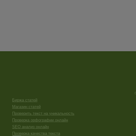
Биржа статей
Магазин статей
Проверить текст на уникальность
Проверка орфографии онлайн
SEO анализ онлайн
Проверка качества текста