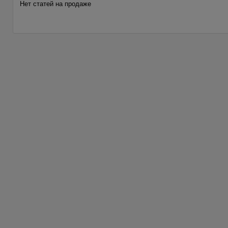
Нет статей на продаже