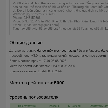
Vic88 khẳng định vị thế là sân chơi giải trí cá cược đẳng cấp, sở 
casino live, thể thao đến nổ hũ và bắn cá. Thương hiệu cam kết v
đa lớp và luôn đồng hành cùng người chơi thông qua dịch vụ hỗ trợ
Website:
https://vic88.rest/
Phone: 0348159306
Price: 5 Ng. 31 P. Văn Phú, Khu đô thị Văn Phú, Kiến Hưng, Hà Nộ
Email:
vic88rest@gmail.com
Tags: #vic88 #vic_88 #vic88rest #thethao_vic88 #casinovic88 #link
Общие данные
Дата регистрации:
более трёх месяцев назад /
Был в Адвего:
боле
Часовой пояс: +3.0 ч. (автоматический переход на летнее время)
Ваше местное время: 17:49 08.08.2026
Местное время «vic88rest»: 17:49 08.08.2026
Время на сервере: 13:49 08.08.2026
Место в рейтинге:
> 5000
Уровень пользователя
По статистике
Уровень
КПД/90 дн.
Обязательност