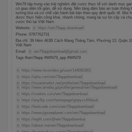
Win79
tập trung vào trải nghiệm đặt cược thực tế với danh mục ga
có giao diện tối giản, dễ sử dụng. Nền tảng đảm bảo an toàn thông t
tường lửa và cơ chế vận hành bài bản theo quy định quốc tế. Mọi 
được thực hiện công khai, nhanh chóng, mang lại sự tin cậy và ch
cược thủ tại Việt Nam.
Website:
https://win79app.download/
Phone: 0787762731
Địa chỉ: 39 Hẻm 463B Cách Mạng Tháng Tám, Phường 13, Quận 10
Việt Nam
Email:
win79appdownload@gmail.com
Tags:#win79app #WIN79_app #WIN79
https://www.nicovideo.jp/user/144081801
https://qiita.com/win79appdownload
https://myanimelist.net/profile/win79appdownload
https://www.ameba.jp/profile/general/win79appdownload/
https://coolors.co/u/win79appdownload
https://anyflip.com/homepage/gnpyvc#About
https://leetcode.com/u/win79appdownload/
https://www.jigsawplanet.com/win79appdownload
https://replit.com/@win79appdownloa
https://about.me/win79appdownload/
https://huggingface.co/win79appdownload