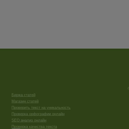
Биржа статей
Магазин статей
Проверить текст на уникальность
Проверка орфографии онлайн
SEO анализ онлайн
Проверка качества текста