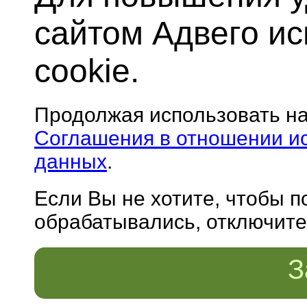
сайтом Адвего и
cookie.
Продолжая использовать н
Соглашения в отношении и
данных
.
Если Вы не хотите, чтобы 
обрабатывались, отключите 
З