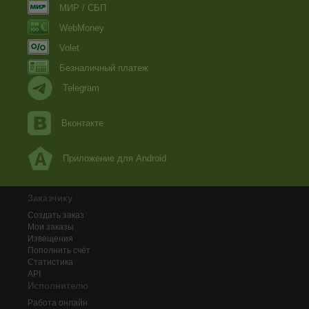
МИР / СБП
WebMoney
Volet
Безналичный платеж
Telegram
Вконтакте
Приложение для Android
Заказчику
Создать заказ
Мои заказы
Извещения
Пополнить счёт
Статистика
API
Исполнителю
Работа онлайн