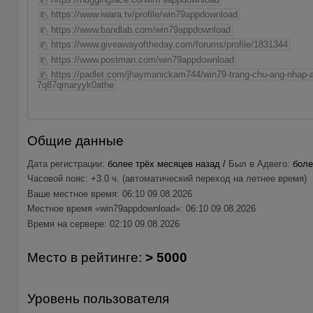
https://www.iwara.tv/profile/win79appdownload
https://www.bandlab.com/win79appdownload
https://www.giveawayoftheday.com/forums/profile/1831344
https://www.postman.com/win79appdownload
https://padlet.com/jhaymanickam744/win79-trang-chu-ang-nhap-
7q87qmaryyk0athe
Общие данные
Дата регистрации:
более трёх месяцев назад /
Был в Адвего:
боле
Часовой пояс: +3.0 ч. (автоматический переход на летнее время)
Ваше местное время: 06:10 09.08.2026
Местное время «win79appdownload»: 06:10 09.08.2026
Время на сервере: 02:10 09.08.2026
Место в рейтинге:
> 5000
Уровень пользователя