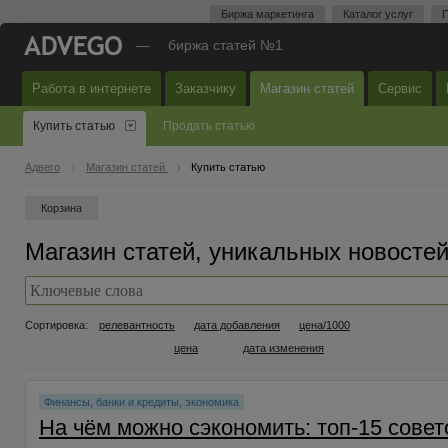
Биржа маркетинга
Каталог услуг
П
—
биржа статей №1
Работа в интернете
Заказчику
Магазин статей
Сервис
Купить статью
Продать статью
Адвего
Магазин статей
Купить статью
Корзина
Магазин статей, уникальных новостей 
Сортировка:
релевантность
дата добавления
цена/1000
цена
дата изменения
Финансы, банки и кредиты, экономика
На чём можно сэкономить: топ-15 совет