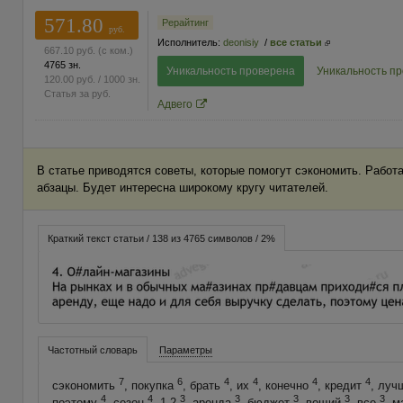
571.80
Рерайтинг
руб.
Исполнитель:
deonisiy
/
все статьи
667.10
руб.
(с ком.)
4765 зн.
Уникальность проверена
Уникальность п
120.00
руб.
/ 1000 зн.
Статья за
руб.
Адвего
В статье приводятся советы, которые помогут сэкономить. Работа
абзацы. Будет интересна широкому кругу читателей.
Краткий текст статьи / 138 из 4765 символов / 2%
Частотный словарь
Параметры
7
6
4
4
4
4
сэкономить
, покупка
, брать
, их
, конечно
, кредит
, лу
4
4
3
3
3
3
3
поэтому
, сезон
, 1-2
, аренда
, бюджет
, вещий
, все
, 