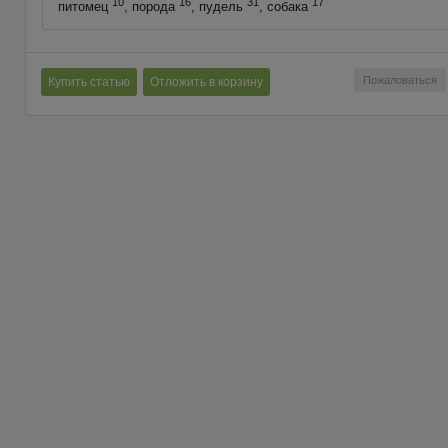
10
16
31
17
питомец
, порода
, пудель
, собака
Пожаловаться
Купить статью
Отложить в корзину