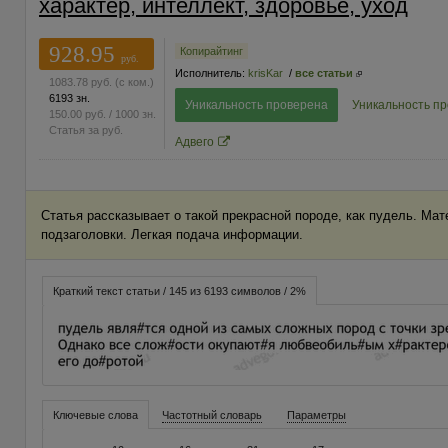
характер, интеллект, здоровье, уход
928.95
Копирайтинг
руб.
Исполнитель:
krisKar
/
все статьи
1083.78
руб.
(с ком.)
6193 зн.
Уникальность проверена
Уникальность п
150.00
руб.
/ 1000 зн.
Статья за
руб.
Адвего
Статья рассказывает о такой прекрасной породе, как пудель. Мат
подзаголовки. Легкая подача информации.
Краткий текст статьи / 145 из 6193 символов / 2%
Ключевые слова
Частотный словарь
Параметры