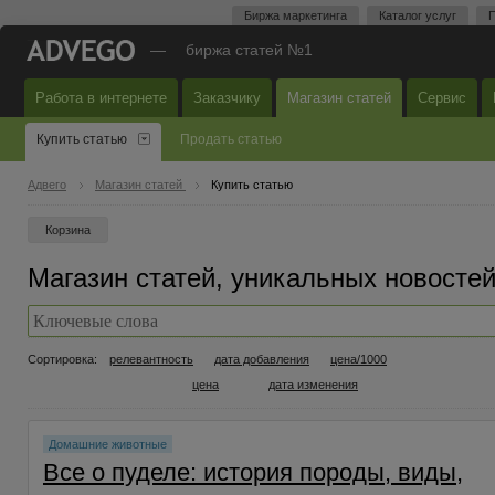
Биржа маркетинга
Каталог услуг
П
—
биржа статей №1
Работа в интернете
Заказчику
Магазин статей
Сервис
Купить статью
Продать статью
Адвего
Магазин статей
Купить статью
Корзина
Магазин статей, уникальных новостей 
Сортировка:
релевантность
дата добавления
цена/1000
цена
дата изменения
Домашние животные
Все о пуделе: история породы, виды,