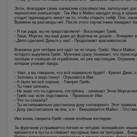
Элли, благодаря своих хакерским способностям, заполучает дос
переносном компьютере . Так Иви и Майкл находят вход в хран
уходит одиннадцать минут на то, чтобы открыть сейф. Они, нак
Времени на разговоры нет. После этого соучастники покидают бан
- Я так рада, вы не представляете! - Восклицает Грейс.
- Тише, Морган, мы ещё даже до фургона не дошли. - Усмиряет е
- Дело сделано! Деньги у нас! - Продолжает красноволосая.
Внезапно для пятёрки всё идёт не по плану. Грейс, Иви и Майкл
которого вырубила Грейс. Мужчина сразу понимает, что происхо
полиции и сообщая об ограблении, но уже настоящем. Охранник
котором уезжает банда.
- Чёрт, а вы говорили, что всё нормально будет! - Кричит Джек,
- Заткнись и веди тачку! - Огрызается Иви.
- А было же всё хорошо. - Говорит Грейс.
- Ты тоже заткнись.
- Не знаю что ты сделала, сестрёнка, - начинает Элли Морган-мл
- Грейс нас всех подставила. - Произносит Иви.
- Что ты сказала?
- Ты не неправильно рассчитала дозу снотворного. Этот громил
- Дозу рассчитывала не она, а я. - Вмешивается Майкл. - Отста
Иви вновь смирила Грейс своим злобным взглядом.
За фургоном устраивается погоня из четырёх полицейских машин
врезаются в кусты и сбивают мусорные баки на тротуарах . Банд
Ребята переодеваются совершенно в другую одежду, берут сумки