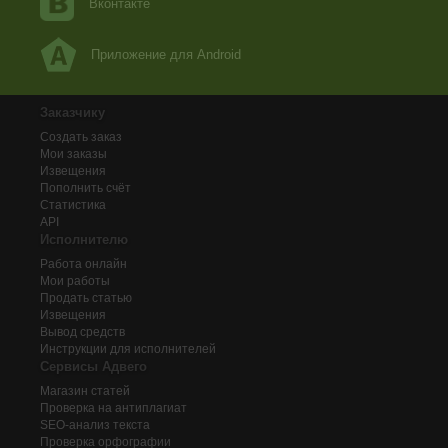
Вконтакте
"потратишь бабки" в исполнении американских грабителе
А вот финальный уровень цинизма оставляет ощущение п
и детей" и фраза о родителе в тюрьме "Пускай еще поси
Приложение для Android
остальное неправдоподобие плохо уравновешивает.
Заказчику
Создать заказ
Мои заказы
Извещения
Пополнить счёт
Статистика
API
Исполнителю
Работа онлайн
Мои работы
Продать статью
Извещения
Вывод средств
Инструкции для исполнителей
Сервисы Адвего
Магазин статей
Проверка на антиплагиат
SEO-анализ текста
Проверка орфографии