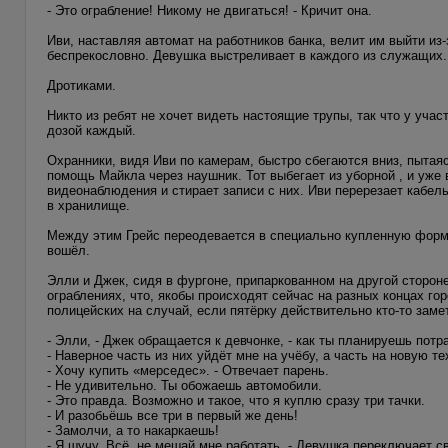
- Это ограбление! Никому не двигаться! - Кричит она.
Иви, наставляя автомат на работников банка, велит им выйти из
беспрекословно. Девушка выстреливает в каждого из служащих.
Дротиками.
Никто из ребят не хочет видеть настоящие трупы, так что у уча
дозой каждый.
Охранники, видя Иви по камерам, быстро сбегаются вниз, пытаяс
помощь Майкла через наушник. Тот выбегает из уборной , и уже
видеонаблюдения и стирает записи с них. Иви перерезает кабел
в хранилище.
Между этим Грейс переодевается в специально купленную форму о
вошёл.
Элли и Джек, сидя в фургоне, припаркованном на другой сторон
ограблениях, что, якобы происходят сейчас на разных концах го
полицейских на случай, если пятёрку действительно кто-то замет
- Элли, - Джек обращается к девчонке, - как ты планируешь пот
- Наверное часть из них уйдёт мне на учёбу, а часть на новую те
- Хочу купить «мерседес». - Отвечает парень.
- Не удивительно. Ты обожаешь автомобили.
- Это правда. Возможно и такое, что я куплю сразу три тачки.
- И разобьёшь все три в первый же день!
- Замолчи, а то накаркаешь!
- Я шучу. Всё, не мешай мне работать. - Девушка переключает с