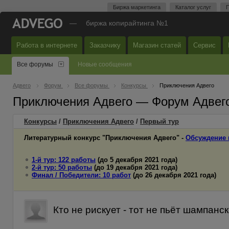
Биржа маркетинга
Каталог услуг
П
—
биржа копирайтинга №1
Работа в интернете
Заказчику
Магазин статей
Сервис
Все форумы
Новые сообщения
Адвего
Форум
Все форумы
Конкурсы
Приключения Адвего
Приключения Адвего — Форум Адвег
Конкурсы
/
Приключения Адвего
/
Первый
тур
Литературный конкурс "Приключения Адвего" -
Обсуждение 
1-й тур: 122 работы
(до 5 декабря 2021 года)
2-й тур: 50 работы
(до 19 декабря 2021 года)
Финал / Победители: 10 работ
(до 26 декабря 2021 года)
Кто не рискует - тот не пьёт шампанс