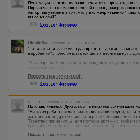
Пунктуация не позволила мне осмыслить происходящее.
Первая часть напоминает плохой перевод американского
Автор, вы уверены в том, что у вас жанр - именно "прикл
киносценарий?
#2
Ответить
/
Цитировать
UlchikKiwi
написала 15.11.2021 в 23:19
"Тот хватается за горло, куда прилетел дротик, начинает
вырубается"... Эээ, он шатался целых десять минут с др
"У главаря их банды уходит одиннадцать минут на то, что
эстонский фильм?
Показать весь комментарий
"На Иви надета чёрная лыжная маска"... Лыжная? Почем
маскарадная и то ладно.
#3
Ответить
/
Цитировать
"Но у них ничего не выходит, ведь брюнетка зовёт на по
из уборной , и уже вдвоём они справляются с охраной"... 
DELETED
написал 16.11.2021 в 13:14
А как вам компания из пяти человек с большими сумками, 
Не очень понятно "Дротиками", в качестве инструмента ф
на фоне пламени?
"Никто из ребят не хочет видеть настоящие трупы, так чт
заготовленные дротики со снотворным с двойной дозой к
Автор, вы так по-киношному всё придумали. Ну, во всяко
Тарантино применил бы для гротеска дротики с эффектом
целый сценарий какого-то фильма. И если бы вы его снима
Гринпису. На этом все... дальше не читал. Зря, конечно, 
забыли прочесть раздел "Оформление прямой речи на пис
написав в ЛПА. Пожалуйста, не воспринимайте комменты 
Показать весь комментарий
не опускайте руки. Новые сценарии - ваше всё;) Держите 