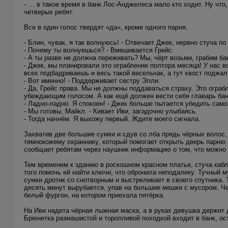
- … в такое время в банк Лос-Анджелеса мало кто ходит. Ну чт
четверых ребят.
Все в один голос твердят «да», кроме одного парня.
- Блин, чувак, я так волнуюсь! - Отвечает Джек, нервно стуча п
- Почему ты волнуешься? - Вмешивается Грейс.
- А ты разве не должна переживать? Мы, чёрт возьми, грабим ба
- Джек, мы планировали это ограбление полтора месяца! У нас в
всех подбадриваешь и весь такой весельчак, а тут хвост поджал
- Вот именно! - Поддерживает сестру Элли.
- Да, Грейс права. Мы не должны поддаваться страху. Это огра
убеждающим голосом. А как ещё должен вести себя главарь ба
- Ладно-ладно. Я спокоен! - Джек больше пытается убедить само
- Мы готовы, Майкл. - Кивает Иви, загадочно улыбаясь.
- Тогда начнём. Я выхожу первый. Ждите моего сигнала.
Захватив две большие сумки и сдув со лба прядь чёрных волос,
темнокожему охраннику, который помогает открыть дверь парню.
сообщает ребятам через наушник информацию о том, что можно д
Тем временем к зданию в роскошном красном платье, стуча кабл
того помочь ей найти ключи, что обронила неподалеку. Тучный м
сумки дротик со снотворным и выстреливает в своего спутника. Т
десять минут вырубается, упав на большие мешки с мусором. Че
белый фургон, на котором приехала пятёрка.
На Иви надета чёрная лыжная маска, а в руках девушка держит д
Брюнетка размашистой и торопливой походкой входит в банк, ос