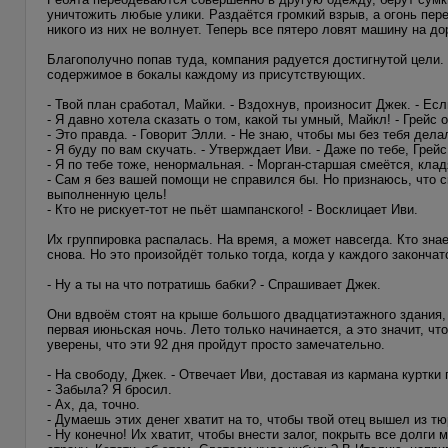
уничтожить любые улики. Раздаётся громкий взрыв, а огонь пере
никого из них не волнует. Теперь все пятеро ловят машину на до
Благополучно попав туда, компания радуется достигнутой цели.
содержимое в бокалы каждому из присутствующих.
- Твой план сработал, Майки. - Вздохнув, произносит Джек. - Есл
- Я давно хотела сказать о том, какой ты умный, Майкл! - Грейс 
- Это правда. - Говорит Элли. - Не знаю, чтобы мы без тебя дела
- Я буду по вам скучать. - Утверждает Иви. - Даже по тебе, Грейс
- Я по тебе тоже, ненормальная. - Морган-старшая смеётся, клад
- Сам я без вашей помощи не справился бы. Но признаюсь, что ск
выполненную цель!
- Кто не рискует-тот не пьёт шампанского! - Восклицает Иви.
Их группировка распалась. На время, а может навсегда. Кто зна
снова. Но это произойдёт только тогда, когда у каждого закончат
- Ну а ты на что потратишь бабки? - Спрашивает Джек.
Они вдвоём стоят на крыше большого двадцатиэтажного здания
первая июньская ночь. Лето только начинается, а это значит, 
уверены, что эти 92 дня пройдут просто замечательно.
- На свободу, Джек. - Отвечает Иви, доставая из кармана куртки 
- Забыла? Я бросил.
- Ах, да, точно.
- Думаешь этих денег хватит на то, чтобы твой отец вышел из т
- Ну конечно! Их хватит, чтобы внести залог, покрыть все долги