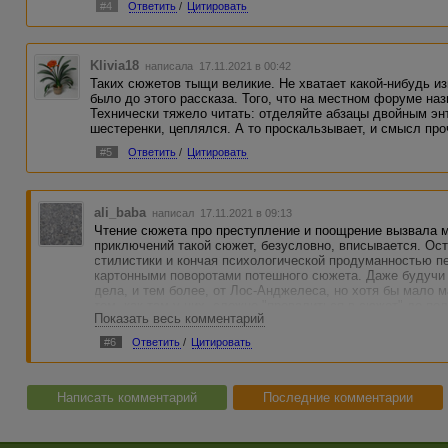
#4
Ответить
/
Цитировать
Klivia18
написала 17.11.2021 в 00:42
Таких сюжетов тыщи великие. Не хватает какой-нибудь изю
было до этого рассказа. Того, что на местном форуме наз
Технически тяжело читать: отделяйте абзацы двойным энт
шестеренки, цеплялся. А то проскальзывает, и смысл про
#5
Ответить
/
Цитировать
ali_baba
написал 17.11.2021 в 09:13
Чтение сюжета про преступление и поощрение вызвала 
приключений такой сюжет, безусловно, вписывается. Ос
стилистики и кончая психологической продуманностью п
картонными поворотами потешного сюжета. Даже будучи 
дела, и тем более, от Лос-Анджелеса, но хотя бы мало
том, как там у них, сложно "провалиться в сюжет" до по
Показать весь комментарий
замыслом.
#6
Ответить
/
Цитировать
Сочетаемость слов:
Ситуация с дамой в красном и охранником и сюром "обро
углом)" — неудачный кейс для ограбления банка...
Написать комментарий
Последние комментарии
Да, и диалог, который начинается не просьбой, а сразу 
действий.