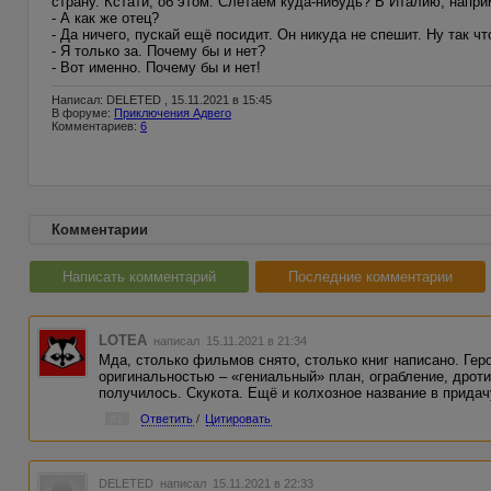
страну. Кстати, об этом. Слетаем куда-нибудь? В Италию, напри
- А как же отец?
- Да ничего, пускай ещё посидит. Он никуда не спешит. Ну так чт
- Я только за. Почему бы и нет?
- Вот именно. Почему бы и нет!
Написал: DELETED , 15.11.2021 в 15:45
В форуме:
Приключения Адвего
Комментариев:
6
Комментарии
Написать комментарий
Последние комментарии
LOTEA
написал 15.11.2021 в 21:34
Мда, столько фильмов снято, столько книг написано. Ге
оригинальностью – «гениальный» план, ограбление, дроти
получилось. Скукота. Ещё и колхозное название в придач
#1
Ответить
/
Цитировать
DELETED
написал 15.11.2021 в 22:33