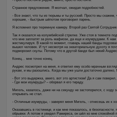
Странное предложение. Я молчал, ожидая подробностей.
- Все знают, что ты из тюрьмы и ты русский. Просто мы скажем,
хорошие, - быстрым шёпотом проговорил парень.
Я вспомнил про тюремную камеру. Второй раз Святой Сотрудни
Так я оказался на колумбийской стрелке. Уже стоя в темноте по
что мне заплатят за роль мафиози, да еще и изумрудами. К нам
жестикулируя. В какой-то момент, главарь нашей банды подозва
вышел человек. И тут несмотря на экваториальную духоту я поч
подморозил скулы. Потому что в другой банде был некий Андрес
Конец… мне точно конец.
Андрес посмотрел на меня, я ответил ему особо мрачным взгля
рукам, и мы разошлись. Когда мы уже ушли достаточно далеко, 
- Вот это выдержка, амиго, вот это артистизм! Да я сам повери
- Где мои изумруды? – оборвал я его тираду.
Мигель, казалось, даже ни на секунду не застопорился, с ходу з
открывать не стал.
- Отличные изумруды, - заверял меня Мигель, - отнесешь их к 
Оказавшись в гостинице, и как мне показалось, в безопасности,
обрывки. А потом я увидел Рамиреса, он шёл ко мне спокойной 