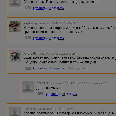
Понравилось. Пока лучшее, что здесь прочитал.
#5
Ответить
/
Цитировать
kapkaner
написал 18.11.2021 в 10:39
Навеяно сюжетом старого и доброго "Романа с камнем", 
приключения и юмор есть, поэтому +
#6
Ответить
/
Цитировать
Klivia18
написала 20.11.2021 в 00:28
Меня захватило. Плюс. Хотя концовка не понравилась. И
и Андрюша оказались одним и тем же лицом)
#7
Ответить
/
Цитировать
/
Скрыть ветку
DELETED
написал 20.11.2021 в 23:32
в ответ на #7
Дельная мысль.
#8
Ответить
/
Цитировать
DELETED
написал 20.11.2021 в 23:34
Хорошо получилось. Некоторые ( практически все) сцены 