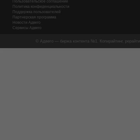
Пользовательское соглашение
Политика конфиденциальности
Поддержка пользователей
Партнерская программа
Новости Адвего
Сервисы Адвего
© Адвего — биржа контента №1. Копирайтинг, рерайти