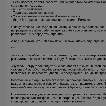
- Если повезёт, то тебя повесят, - улыбнулся мой сокамерник Ра
сразу понял их смысл.
- А… если не повезёт?
- Тогда разделают по частям.
- У вас же смертной казни нет?! – возмутился я.
- Люди Матарифе, - меланхолично отозвался Рамирес.
Я почувствовал, как съеденная накануне свинка куй запросилас
неправдами я выбил себе поездку за счёт своего универа, хвата
расчленили?! А перед тем ограбили.
А ведь я думал, что мои злоключения закончились еще ограблен
***
Дороги в Колумбии просто атас, каких-то двести километров мож
развалиться на куски прямо на ходу. В какой-то момент на доро
«Путааа» - выругался водитель и попытался объехать внезапное 
старенький автобус подвёл, заглох на неровной обочине. Тут ж
попытался заблокировать двери, но предводитель банды пригро
Вооруженные люди быстро оказались в проходе автобуса. Речь п
нужды на революцию и борьбу с фашистским правительством. Че
меня отобрали цепочку, все наличные. (Здесь должен быть расска
Оказавшись в городе, я первым делом отправился в полицию. В
проигнорировали тот факт, что я иностранец из России. Едва я 
спонсировал оппозицию и посадили меня в камеру.