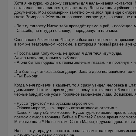
Хотя я не курю, но держу сигареты для налаживания контактов.
оставалась одна сигарета, и зажигалку. Ленивые полицейские н
документов. Мой сокамерник заметно оживился при виде сигареты
глаза Рамиреса. Жестом он попросил сигарету, я, конечно, не о
- За эту сигарету Иисус тебя проведёт прямо в рай, - пообещал 
- Спасибо, но я туда не спешу, - передернул я плечами.
Окон в нашей камере не было, и я быстро потерял счет времени
в том же театральном костюме, в котором я первый раз её и уви
- Прости, моя Колумбина, не добыл я для тебя изумруды.
Алиса молчала, только улыбалась.
- А они бы так подошли к твоим зелёным глазам, - я протянул к 
Это был звук открывшейся двери. Зашли двое полицейских, один
- Ты! Выходи.
Когда меня привели в кабинет, то я сразу увидел человека в шт
дипмиссии. Потом я пригляделся к нему: этот человек больше н
черные бандитские усы и порочное выражение лица. Возможно, я
- Руссо туристо? – на русском спросил он.
- Облико морале, - как пароль автоматически ответил я.
- Какое к черту облико морале! Руссо туристо везде, просто ве
прямом смысле горячим. Война в Египте? Самое время посмотр
Маковые поля?! Но вы и там. Санта Мария, я думал здесь-то в 
На всю эту тираду я просто хлопал глазами, на ходу придумыв
- Изумруды? – резко спросил он.