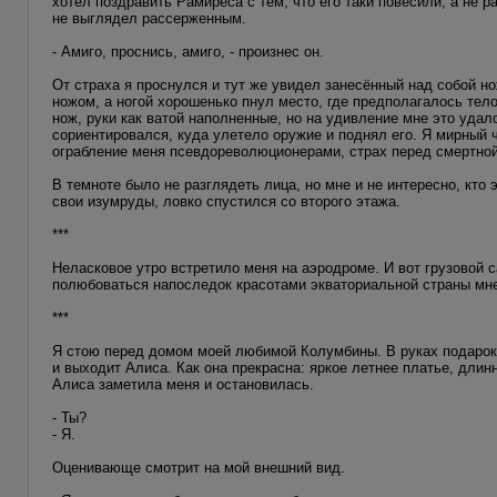
хотел поздравить Рамиреса с тем, что его таки повесили, а не 
не выглядел рассерженным.
- Амиго, проснись, амиго, - произнес он.
От страха я проснулся и тут же увидел занесённый над собой н
ножом, а ногой хорошенько пнул место, где предполагалось тело
нож, руки как ватой наполненные, но на удивление мне это удал
сориентировался, куда улетело оружие и поднял его. Я мирный ч
ограбление меня псевдореволюционерами, страх перед смертной
В темноте было не разглядеть лица, но мне и не интересно, кто 
свои изумруды, ловко спустился со второго этажа.
***
Неласковое утро встретило меня на аэродроме. И вот грузовой 
полюбоваться напоследок красотами экваториальной страны мне 
***
Я стою перед домом моей любимой Колумбины. В руках подарок
и выходит Алиса. Как она прекрасна: яркое летнее платье, длин
Алиса заметила меня и остановилась.
- Ты?
- Я.
Оценивающе смотрит на мой внешний вид.