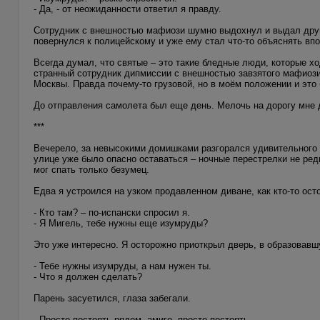
- Да, - от неожиданности ответил я правду.
Сотрудник с внешностью мафиози шумно выдохнул и выдал другую
повернулся к полицейскому и уже ему стал что-то объяснять вп
Всегда думал, что святые – это такие бледные люди, которые х
странный сотрудник дипмиссии с внешностью завзятого мафиози
Москвы. Правда почему-то грузовой, но в моём положении и это 
До отправления самолета был еще день. Мелочь на дорогу мне д
***
Вечерело, за невысокими домишками разгорался удивительного 
улице уже было опасно оставаться – ночные перестрелки не ред
мог спать только безумец.
Едва я устроился на узком продавленном диване, как кто-то ост
- Кто там? – по-испански спросил я.
- Я Мигель, тебе нужны еще изумруды?
Это уже интересно. Я осторожно приоткрыл дверь, в образовав
- Тебе нужны изумруды, а нам нужен ты.
- Что я должен сделать?
Парень засуетился, глаза забегали.
- Просто постоять рядом, амиго, просто постоять.