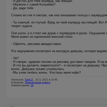
- Я достал для тебя изумруд, как обещал.
- Неужели с самой Колумбии?
- Да, ради тебя.
Словно во сне я смотрю, как она показывает кольцо с изумрудом
- Ты смелый, но глупый. Вряд ли твой изумруд настоящий. Вот 
творит чудеса.
Они ушли, а я стоял как дурак с изумрудом в руках. Ощущение 
Меня вывел из оцепенения женский голос:
- Офигеть, реклама авиадоставки.
Я в недоумении посмотрел на молодую девушку, которая видимо
- Чё?
- Я говорю, здорово похоже на рекламу доставки товаров. Я на 
- И что вы делаете, маркетологи? – я посмотрел на девушку. П
волос. Девушка лукаво улыбнулась.
- Мы учим любить жизнь. Угостишь меня кофе?
Написала:
Tank17
, 15.11.2021 в 15:45
В форуме:
Приключения Адвего
Комментариев:
15