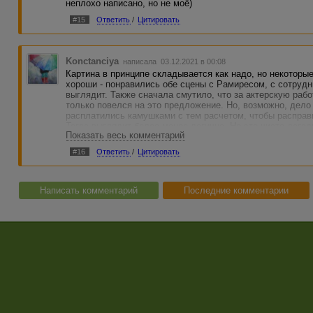
неплохо написано, но не моё)
#15
Ответить
/
Цитировать
Konctanciya
написала 03.12.2021 в 00:08
Картина в принципе складывается как надо, но некоторы
хороши - понравились обе сцены с Рамиресом, с сотруд
выглядит. Также сначала смутило, что за актерскую рабо
только повелся на это предложение. Но, возможно, дело
расплатились камушками с тем расчетом, чтобы расправи
Тогда выглядит более-менее логично. Но это чисто догад
Показать весь комментарий
рассказе, было бы понятнее. Еще мне сомнительно, что 
услышал по звуку, куда упал нож, успел схватить его и 
#16
Ответить
/
Цитировать
сомнительно. Что гг не стал разворачивать сверток, не 
там был булыжник, он вряд ли бы стал качать права. Ото
По стилистике. Застопорилась на "удивительном сочета
волос", а что в этом сочетании удивительного? Я поним
Написать комментарий
Последние комментарии
все вышесказанное, рассказ мне понравился, он вполне 