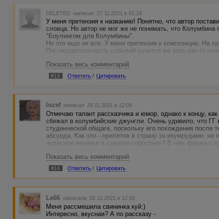
DELETED
написал 27.11.2021 в 01:18
У меня претензия к названию! Понятно, что автор постав
словца. Но автор не мог же не понимать, что Колумбин
"Боулингом для Колумбины".
Но это еще не все. У меня претензия к композиции. На 
Последовательность событий хочется же хоть как-то кон
расчлененкой, то уже во сне (или не во сне?) в гостинице
Показать весь комментарий
получился: нет, я лучше назад, нет, я лучше вперед.
Но и это еще не все. У меня претензия к главному герою
#13
Ответить
/
Цитировать
свою Колумбину за колечко?
У меня претензия к университету - поставшику гангстеро
Ну и это... Кого хоть в гостинице пришили?
Iozef
написал 29.11.2021 в 12:09
Отмечаю талант рассказчика и юмор, однако к концу, как
сбежал в колумбийские джунгли. Очень удивило, что ГГ 
студенческой общаге, поскольку его похождения после 
абсурда. Как это - прилетев в страну за изумрудами, не 
чудесное везенье в схватке спросонок? В чём фишка с 
приторные описания Алисы, но, когда девушка готовит с
Показать весь комментарий
смотрятся более-менее в кассу - "ангел" вдруг отращива
конкретикой ещё надо поработать. На данном этапе проч
#14
Ответить
/
Цитировать
Le66
написала 02.12.2021 в 12:16
Меня рассмешила свининка куй:)
Интересно, вкусная? А по рассказу -