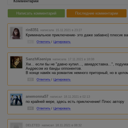
Комментарии
Написать комментарий
Последние комментарии
rin8351
написала 15.11.2021 в 23:27
Криминальное приключение- это даже забавно) плюсик в
#1
Ответить
/
Цитировать
SanzhKseniya
написала 17.11.2021 в 18:08
Хм... если бы не "давно купил..., авиадоставка...", поду
Андресом из банды оппонентов.
В конце намёк на романтик немного приторный, но в цело
#3
Ответить
/
Цитировать
anemonna57
написал 18.11.2021 в 02:13
по крайней мере, здесь есть приключение! Плюс автору
#4
Ответить
/
Цитировать
DELETED
написал 18.11.2021 в 08:32