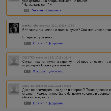
уже детали и на общий замысел не влияет.
"Ну, за замысел!" +
#9
Ответить
/
Цитировать
gaskonets
написал 22.11.2021 в 12:55
Вот зачем вы начали с гнилых зубов? Они мне мешали чит
В первом туре плюс.
#10
Ответить
/
Цитировать
DELETED
написал 22.11.2021 в 21:46
Студентика потянули на стрелку, чтоб просто постоял, а
изумрудов? Сказка да и только.
#11
Ответить
/
Цитировать
DELETED
написал 26.11.2021 в 04:18
Даже не посмотрел, что дали в свертке?! Такое доверие 
стране... Реалистичнее было бы потом увидеть в свертке 
обижайтесь, автор.
#12
Ответить
/
Цитировать