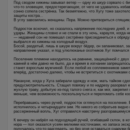
Под сводом хижины завывал ветер — одну из шкур сорвало с бив
что-то зловещее, предостерегающее, от чего не удавалось избав
сонно сопела сестрёнка. Так безмятежно, что Хугу тоже захотело
защиты костра...
В углу завозились женщины. Пора. Можно притвориться спящим, 
Подросток вскочил, но сказалось напряжение последних дней, и
удары. Женщины словно и не спали в эту ночь, карауля, когда н
— недавний сон не помешал сестрёнке присоединиться к обряду.
выбрался из хижины на холодный воздух.
Босой, раздетый, лишь в шкуре вокруг бёдер, он запаниковал, з
направление указал, и под улюлюканье охотников Хуг помчался 
Поселение племени находилось на равнине, защищённой с двух 
камней в нём давно не было, да и время в изгнании запрещалось
станет взрослым мужчиной. Если любой из соплеменников заметит
вперёд, достаточно далеко, чтобы не встретиться с охотниками 
Накануне, когда у Хуга забирали одежду и нож, мать тайком сде
предусмотрительность. Стащил повязку и по надрезу разорвал е
жухлую траву, добытую из-под талого снега и, как мог, закреп
меньше, чем возможность поскользнуться и переломать себе кос
Перебравшись через ручей, подросток оглянулся на поселение.
исполнилось и четырнадцати зим. Но никого из собратьев видно 
рассерженный вопль, Хуг отправился навстречу разгоравшемус
К вечеру он набрёл на подходящий ручей, огибавший склон, в к
нора — пол оказался усеян мелкими косточками, но запаха экск
получалось что-то разглядеть, но без огня оставаться снаружи 