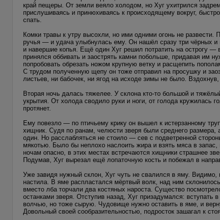
край пещеры. От земли веяло холодом, но Хуг ухитрился задрем
прислушиваясь и принюхиваясь к происходящему вокруг, быстро
спать.
Комки травы к утру высохли, но ими одними огонь не развести.
ручья — и удача улыбнулась ему. Он нашёл сразу три чёрных и 
и навершие копья. Ещё один Хуг решил потратить на острогу —
принялся оббивать и заострять камни побольше, придавая им ну
попробовать обрезать ножом крупную ветку и расщепить попола
С трудом полученную щепу он тоже отправил на просушку и заоз
листьев, ни бабочек, ни ягод на исходе зимы не было. Вздохнув,
Вторая ночь далась тяжелее. У склона кто-то большой и тяжёлы
укрытия. От холода сводило руки и ноги, от голода кружилась го
протянет.
Ему повезло — по птичьему крику он вышел к истерзанному трупу
хищник. Судя по ранам, челюсти зверя были среднего размера,
один. Но расслабляться не стоило — сев с подветренной сторон
мякотью. Было бы неплохо наслоить жира и взять мяса в запас, 
ночам опасно, в этих местах встречаются хищники страшнее зв
Подумав, Хуг вырезал ещё лопаточную кость и побежал в напра
Уже завидя нужный склон, Хуг чуть не свалился в яму. Видимо, 
настила. В яме распластался мёртвый волк, над ним склонилос
вместо лба торчали два костяных нароста. Существо посмотрело 
останками зверя. Отступив назад, Хуг призадумался: вступать в
волчью, но тоже сырую. Чудовище нужно оставить в яме, и верну
Довольный своей сообразительностью, подросток зашагал к сто