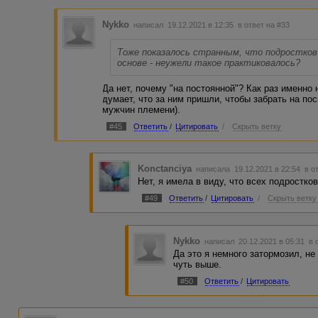
Nykko
написал 19.12.2021 в 12:35
в ответ на #33
Тоже показалось странным, что подростков 
основе - неужели такое практиковалось?
Да нет, почему "на постоянной"? Как раз именно 
думает, что за ним пришли, чтобы забрать на п
мужчин племени).
#45
Ответить
/
Цитировать
/
Скрыть ветку
Konctanciya
написала 19.12.2021 в 22:54
в о
Нет, я имела в виду, что всех подростко
#49
Ответить
/
Цитировать
/
Скрыть ветку
Nykko
написал 20.12.2021 в 05:31
в 
Да это я немного затормозил, не
чуть выше.
#50
Ответить
/
Цитировать