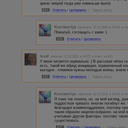
диких зверей тогда уже поменьше было)
#34
Ответить
/
Цитировать
/
Скрыть ветку
Konctanciya
написала 12.12.2021 в 23:04
в от
Пожалуй, соглашусь с вами :)
#38
Ответить
/
Цитировать
Iozef
написал 11.12.2021 в 14:22
в ответ на #33
У меня читается нормально :) В рассказе чётко ск
есть, такой же обряд инициации, ограниченный к
выгодно - племени нужны молодые воины, иначе 
#35
Ответить
/
Цитировать
/
Скрыть ветку
Konctanciya
написала 12.12.2021 в 23:03
в от
Я тоже так поняла, но, на мой взгляд, д
подростков чревато: многие погибнут же
благодаря взаимоподдержке, поэтому пр
таким образом нецелесообразно, на мой в
учитываю другие факторы, поэтому така
существовать.
#37
Ответить
/
Цитировать
/
Скрыть ветку