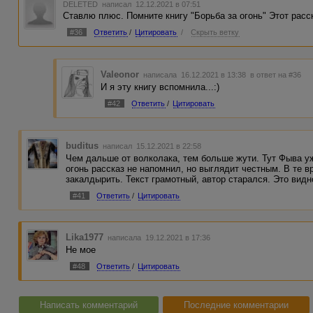
DELETED
написал 12.12.2021 в 07:51
Ставлю плюс. Помните книгу "Борьба за огонь" Этот расс
#36
Ответить
/
Цитировать
/
Скрыть ветку
Valeonor
написала 16.12.2021 в 13:38
в ответ на #36
И я эту книгу вспомнила...:)
#42
Ответить
/
Цитировать
buditus
написал 15.12.2021 в 22:58
Чем дальше от волколака, тем больше жути. Тут Фыва у
огонь рассказ не напомнил, но выглядит честным. В те в
закалдырить. Текст грамотный, автор старался. Это видн
#41
Ответить
/
Цитировать
Lika1977
написала 19.12.2021 в 17:36
Не мое
#48
Ответить
/
Цитировать
Написать комментарий
Последние комментарии