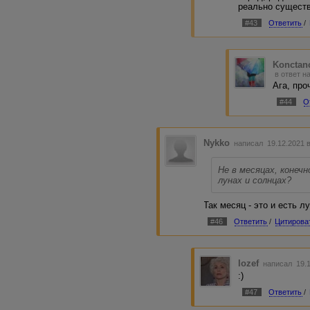
реально сущест
#43
Ответить
/
Konctan
в ответ н
Ага, про
#44
О
Nykko
написал 19.12.2021 
Не в месяцах, конечн
лунах и солнцах?
Так месяц - это и есть лу
#46
Ответить
/
Цитирова
Iozef
написал 19.1
:)
#47
Ответить
/