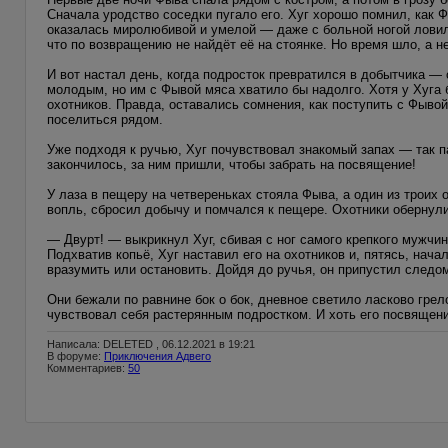
Сначала уродство соседки пугало его. Хуг хорошо помнил, как Ф
оказалась миролюбивой и умелой — даже с больной ногой ловила
что по возвращению не найдёт её на стоянке. Но время шло, а н
И вот настал день, когда подросток превратился в добытчика — 
молодым, но им с Фывой мяса хватило бы надолго. Хотя у Хуга
охотников. Правда, оставались сомнения, как поступить с Фывой
поселиться рядом.
Уже подходя к ручью, Хуг почувствовал знакомый запах — так п
закончилось, за ним пришли, чтобы забрать на посвящение!
У лаза в пещеру на четвереньках стояла Фыва, а один из троих 
вопль, сбросил добычу и помчался к пещере. Охотники обернули
— Двурт! — выкрикнул Хуг, сбивая с ног самого крепкого мужчи
Подхватив копьё, Хуг наставил его на охотников и, пятясь, нач
вразумить или остановить. Дойдя до ручья, он припустил следом
Они бежали по равнине бок о бок, дневное светило ласково грел
чувствовал себя растерянным подростком. И хоть его посвящени
Написала: DELETED , 06.12.2021 в 19:21
В форуме:
Приключения Адвего
Комментариев:
50