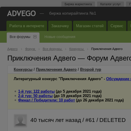
Биржа маркетинга
Каталог услуг
П
—
биржа копирайтинга №1
Работа в интернете
Заказчику
Магазин статей
Сервис
Все форумы
Новые сообщения
Адвего
Форум
Все форумы
Конкурсы
Приключения Адвего
Приключения Адвего — Форум Адвег
Конкурсы
/
Приключения Адвего
/
Второй
тур
Литературный конкурс "Приключения Адвего" -
Обсуждение 
1-й тур: 122 работы
(до 5 декабря 2021 года)
2-й тур: 50 работы
(до 19 декабря 2021 года)
Финал / Победители: 10 работ
(до 26 декабря 2021 года)
40 тысяч лет назад / #61 / DELETED