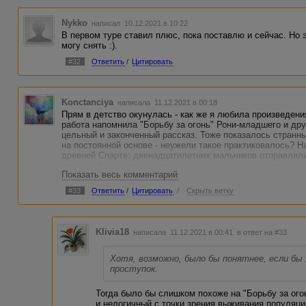
Nykko
написал 10.12.2021 в 10:22
В первом туре ставил плюс, пока поставлю и сейчас. Но э
могу снять :).
#32
Ответить
/
Цитировать
Konctanciya
написала 11.12.2021 в 00:18
Прям в детство окунулась - как же я любила произведени
работа напомнила "Борьбу за огонь" Рони-младшего и дру
цельный и законченный рассказ. Тоже показалось странны
на постоянной основе - неужели такое практиковалось? 
древней Спарте: двенадцатилетних мальчиков отправляли
должны были продержаться там месяц, лишь потом счит
Показать весь комментарий
есть, буду считать, что это вот такое суровое племя. Хо
Хуга изгнали за какой-либо проступок.
#33
Ответить
/
Цитировать
/
Скрыть ветку
Klivia18
написала 11.12.2021 в 00:41
в ответ на #33
Хотя, возможно, было бы понятнее, если бы Х
проступок.
Тогда было бы слишком похоже на "Борьбу за ого
и нелогичный с точки зрения выживания популяци