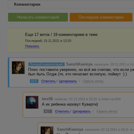
Комментарии
Написать комментарий
Последние комментарии
Еще 17 веток / 19 комментариев в темe
Последний:
15.11.2021 в 13:20
Показать
SanzhKseniya
Лучший комментарий
написала 29.11.2021 в 14
Плюс поставила уверенно, но всё же считаю, что если 
был быть Олдж (те, кто печатает вслепую, поймут :) )
#19
Ответить
/
Цитировать
/
Скрыть ветку
lerx56
написал 07.12.2021 в 15:15
в ответ на #19
А их ребенка назовут Куверти)
#27
Ответить
/
Цитировать
/
Скрыть ветку
SanzhKseniya
написала 07.12.2021 в 16:11
в 