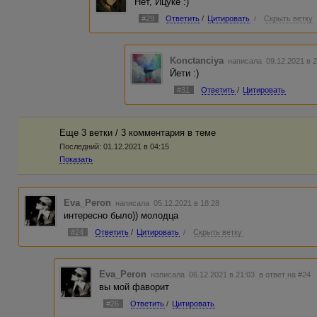
Нет, Йцуке :)
#29
Ответить
/
Цитировать
/
Скрыть ветку
Konctanciya
написала 09.12.2021 в 
Йети :)
#31
Ответить
/
Цитировать
Еще 3 ветки / 3 комментария в темe
Последний:
01.12.2021 в 04:15
Показать
Eva_Peron
написала 05.12.2021 в 18:28
интересно было)) молодца
#24
Ответить
/
Цитировать
/
Скрыть ветку
Eva_Peron
написала 06.12.2021 в 21:03
в ответ на #24
вы мой фаворит
#26
Ответить
/
Цитировать