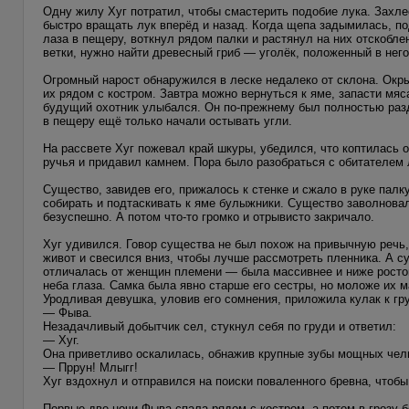
Одну жилу Хуг потратил, чтобы смастерить подобие лука. Захле
быстро вращать лук вперёд и назад. Когда щепа задымилась, по
лаза в пещеру, воткнул рядом палки и растянул на них отскобле
ветки, нужно найти древесный гриб — уголёк, положенный в него
Огромный нарост обнаружился в леске недалеко от склона. Окры
их рядом с костром. Завтра можно вернуться к яме, запасти мяс
будущий охотник улыбался. Он по-прежнему был полностью раздет
в пещеру ещё только начали остывать угли.
На рассвете Хуг пожевал край шкуры, убедился, что коптилась 
ручья и придавил камнем. Пора было разобраться с обитателем 
Существо, завидев его, прижалось к стенке и сжало в руке палк
собирать и подтаскивать к яме булыжники. Существо заволновал
безуспешно. А потом что-то громко и отрывисто закричало.
Хуг удивился. Говор существа не был похож на привычную речь,
живот и свесился вниз, чтобы лучше рассмотреть пленника. А су
отличалась от женщин племени — была массивнее и ниже ростом
неба глаза. Самка была явно старше его сестры, но моложе их м
Уродливая девушка, уловив его сомнения, приложила кулак к гр
— Фыва.
Незадачливый добытчик сел, стукнул себя по груди и ответил:
— Хуг.
Она приветливо оскалилась, обнажив крупные зубы мощных челю
— Пррун! Млыгг!
Хуг вздохнул и отправился на поиски поваленного бревна, чтоб
Первые две ночи Фыва спала рядом с костром, а потом в грозу б