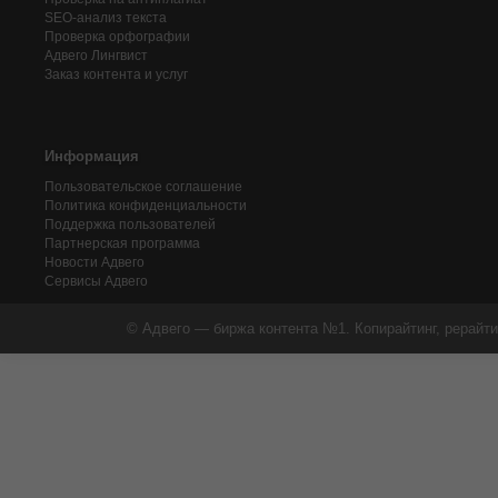
SEO-анализ текста
Проверка орфографии
Адвего
Лингвист
Заказ контента и услуг
Информация
Пользовательское соглашение
Политика конфиденциальности
Поддержка пользователей
Партнерская программа
Новости Адвего
Сервисы Адвего
© Адвего — биржа контента №1. Копирайтинг, рерайти