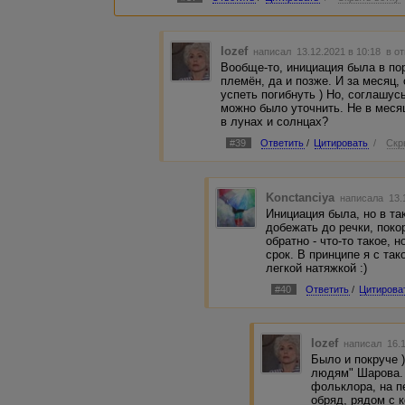
Iozef
написал 13.12.2021 в 10:18
в о
Вообще-то, инициация была в по
племён, да и позже. И за месяц,
успеть погибнуть ) Но, соглашусь
можно было уточнить. Не в месяц
в лунах и солнцах?
#39
Ответить
/
Цитировать
/
Скр
Konctanciya
написала 13.
Инициация была, но в та
добежать до речки, поко
обратно - что-то такое, 
срок. В принципе я с так
легкой натяжкой :)
#40
Ответить
/
Цитирова
Iozef
написал 16.1
Было и покруче 
людям" Шарова. К
фольклора, на п
обряд, рядом с к