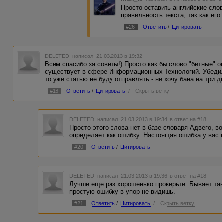
Просто оставить английские слов
правильность текста, так как ег
#26
Ответить
/
Цитировать
DELETED
написал 21.03.2013 в 19:32
Всем спасибо за советы!) Просто как бы слово "битные" он
существует в сфере Информационных Технологий. Убедилс
то уже статью не буду отправлять - не хочу бана на три дн
#18
Ответить
/
Цитировать
/
Скрыть ветку
DELETED
написал 21.03.2013 в 19:34
в ответ на #18
Просто этого слова нет в базе словаря Адвего, в
определяет как ошибку. Настоящая ошибка у вас в
#20
Ответить
/
Цитировать
DELETED
написал 21.03.2013 в 19:36
в ответ на #18
Лучше еще раз хорошенько проверьте. Бывает так
простую ошибку в упор не видишь.
#21
Ответить
/
Цитировать
/
Скрыть ветку