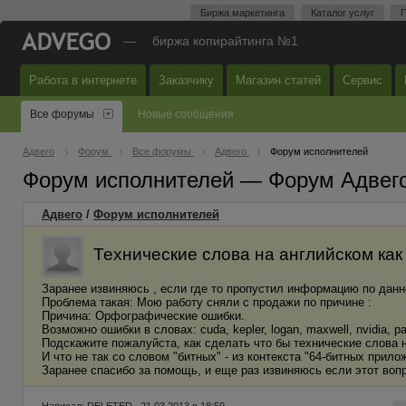
Биржа маркетинга
Каталог услуг
П
—
биржа копирайтинга №1
Работа в интернете
Заказчику
Магазин статей
Сервис
Все форумы
Новые сообщения
Адвего
Форум
Все форумы
Адвего
Форум исполнителей
Форум исполнителей — Форум Адвег
Адвего
/
Форум исполнителей
Технические слова на английском ка
Заранее извиняюсь , если где то пропустил информацию по данн
Проблема такая: Мою работу сняли с продажи по причине :
Причина: Орфографические ошибки.
Возможно ошибки в словах: cuda, kepler, logan, maxwell, nvidia, pa
Подскажите пожалуйста, как сделать что бы технические слова н
И что не так со словом "битных" - из контекста "64-битных прило
Заранее спасибо за помощь, и еще раз извиняюсь если этот вопро