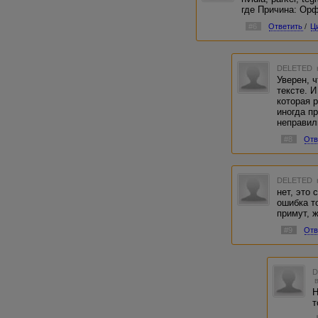
где Причина: Ор
#6
Ответить
/
Ц
DELETED
Уверен, 
тексте. И
которая 
иногда п
неправил
#8
Отв
DELETED
нет, это 
ошибка т
примут, ж
#9
Отв
Н
т