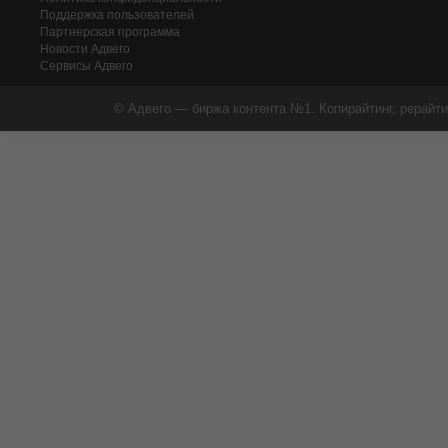
Поддержка пользователей
Партнерская программа
Новости Адвего
Сервисы Адвего
© Адвего — биржа контента №1. Копирайтинг, рерайти