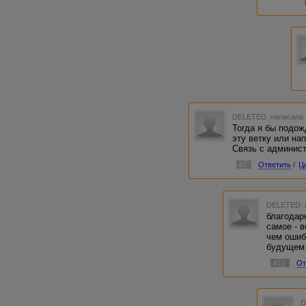
DELETED
написала 
Тогда я бы подож
эту ветку или на
Связь с админист
#7
Ответить
/
Ц
DELETED
благодар
самое - 
чем ошиб
будущем:
#10
От