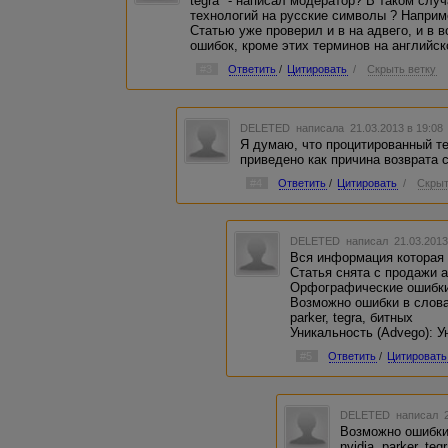
tegra" - написал модератор? В таком слу
технологий на русские символы ? Например
Статью уже проверил и в на адвего, и в в
ошибок, кроме этих терминов на английск
#3
Ответить
/
Цитировать
/
Скрыть ветку
DELETED
написала 21.03.2013 в 19:0
Я думаю, что процитированный те
приведено как причина возврата 
#4
Ответить
/
Цитировать
/
Скрыт
DELETED
написал 21.03.2013
Вся информация которая 
Статья снята с продажи 
Орфографические ошибк
Возможно ошибки в словах:
parker, tegra, битных
Уникальность (Advego): 
#5
Ответить
/
Цитировать
DELETED
написал 2
Возможно ошибки в
nvidia, parker, t