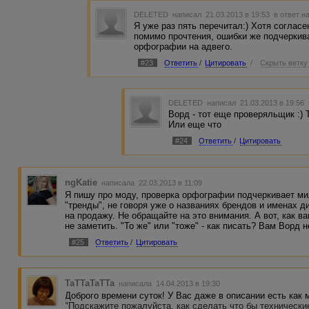
DELETED
написал 21.03.2013 в 19:53
в ответ н
Я уже раз пять перечитал:) Хотя согласе
помимо прочтения, ошибки же подчеркив
орфографии на адвего.
#23
Ответить
/
Цитировать
/
Скрыть ветку
DELETED
написал 21.03.2013 в 19:56
Ворд - тот еще проверяльщик :) Т
Или еще что
#24
Ответить
/
Цитировать
ngKatie
написала 22.03.2013 в 11:09
Я пишу про моду, проверка орфографии подчеркивает мил
"тренды", не говоря уже о названиях брендов и именах 
на продажу. Не обращайте на это внимания. А вот, как 
не заметить. "То же" или "тоже" - как писать? Вам Ворд н
#25
Ответить
/
Цитировать
TaTTaTaTTa
написала 14.04.2013 в 19:30
Доброго времени суток! У Вас даже в описании есть как
"Подскажите пожалуйста, как сделать что бы технически