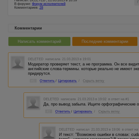
Написал: DELETED , 21.03.2013 в 18:59
В форуме:
Форум исполнителей
Комментариев:
28
Комментарии
Написать комментарий
Последние комментарии
DELETED
написала 21.03.2013 в 19:01
Модератор проверяет текст, а не программа. Он все види
английские слова-термины. которые реально не имеют эк
придерутся.
#1
Ответить
/
Цитировать
/
Скрыть ветку
DELETED
написала 21.03.2013 в 19:02
в ответ на #1
Да, про вывод забыла. Ищите орфографические 
#2
Ответить
/
Цитировать
/
Скрыть ветку
DELETED
написал 21.03.2013 в 19:06
в ответ на
И текст: "Возможно ошибки в словах: cuda, 