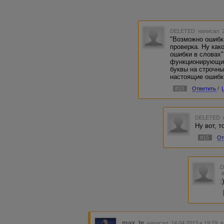
DELETED
написал 2
"Возможно ошибк
проверка. Ну ка
ошибки в словах"
функционирующим
буквы на строчны
настоящие ошибк
#13
Ответить
/
DELETED
Ну вот, т
#15
От
:
max_te
написал 14.04.2013 в 19:19
в