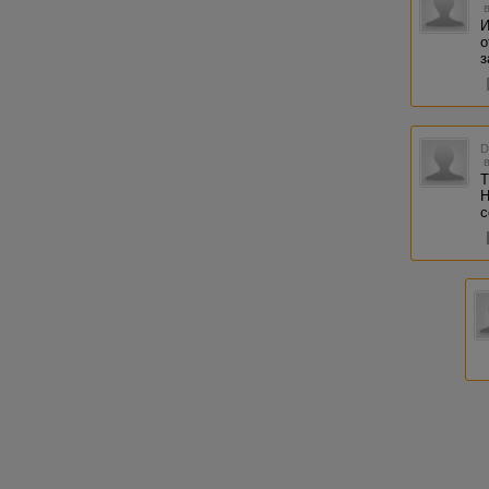
И
о
з
Т
Н
с