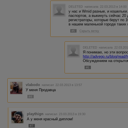
DELETED
написала 22.03.2013 в 14:0
у нас и Wmid разные, и кошельки
паспортов, а выкинуть сейчас 20 
регистраторы, которые берут по 1
в нашем маленькой городе таких п
#5
Скрыть ветку
DELETED
написала 22.03.201
Я понимаю, но эти вопро
http://advego.ru/blog/read/
Обсуждением на открыто
#6
vlabodo
написал 22.03.2013 в 13:57
У меня Продавца
#4
playthign
написал 23.03.2013 в 19:30
А у меня красный диплом!
#7