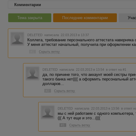
Комментарии
Тема закрыта
Последние комментарии
Учас
DELETED
написала 22.03.2013 в 13:37
Коллега, требование персонального аттестата наверняка
У меня аттестат начальный, получила при оформлении кар
#1
Скрыть ветку
DELETED
написала 22.03.2013 в 13:54
в ответ на #1
да, по причине того, что аккаунт моей сестры прин
такого банка нет(((( а оформить персональный ат
долларов...
#2
Скрыть ветку
DELETED
написала 22.03.2013 в 13:56
в ответ н
мы с ней работаем с одного компьютера, 
((( А тут еще и это...((((
#3
Скрыть ветку