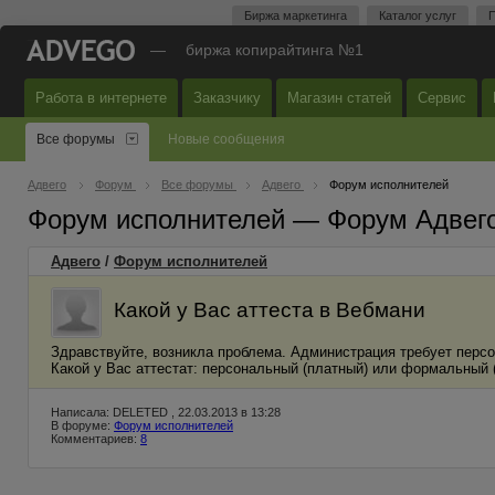
Биржа маркетинга
Каталог услуг
П
—
биржа копирайтинга №1
Работа в интернете
Заказчику
Магазин статей
Сервис
Все форумы
Новые сообщения
Адвего
Форум
Все форумы
Адвего
Форум исполнителей
Форум исполнителей — Форум Адвег
Адвего
/
Форум исполнителей
Какой у Вас аттеста в Вебмани
Здравствуйте, возникла проблема. Администрация требует персон
Какой у Вас аттестат: персональный (платный) или формальный
Написала: DELETED , 22.03.2013 в 13:28
В форуме:
Форум исполнителей
Комментариев:
8