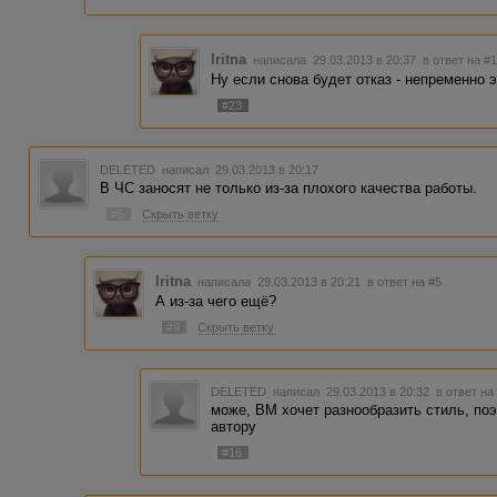
Iritna
написала 29.03.2013 в 20:37
в ответ на #
Ну если снова будет отказ - непременно э
#23
DELETED
написал 29.03.2013 в 20:17
В ЧС заносят не только из-за плохого качества работы.
#5
Скрыть ветку
Iritna
написала 29.03.2013 в 20:21
в ответ на #5
А из-за чего ещё?
#9
Скрыть ветку
DELETED
написал 29.03.2013 в 20:32
в ответ на
може, ВМ хочет разнообразить стиль, по
автору
#16