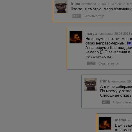
Iritna
написала 29.03.2013 в 20:28
в о
Что-то, я смотрю, мало жалующи
#12
Скрыть ветку
marya
написала 29.03.2013 
На форуме, кстати, много
отказ неправомерным.
ht
А на форуме Вас поддерж
немало ))) О занесении в
не занимаются.
#17
Скрыть ветку
Iritna
написала 29.
А я и не собираю
По-моему у этого
Сплошные отказы
#20
Скрыть ветк
marya
на
Вам выше
откажут в