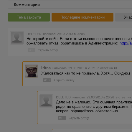
Комментарии
Тема закрыта
Последние комментарии
Учас
DELETED
написал 29.03.2013 в 20:08
Не терзайте себя. Если статьи выполнены качественно и 
обжаловать отказ, обратившись в Администрацию:
http://
#1
Скрыть ветку
Iritna
написала 29.03.2013 в 20:21
в ответ на #1
Жаловаться как то не привыкла. Хотя... Обидно.(
#10
Скрыть ветку
DELETED
написал 29.03.2013 в 20:26
в ответ на
Дело не в жалобах. Это обычная практика
роде, по сравнению с другими биржами. Та
неправ, обращайтесь обязательно.
#11
Скрыть ветку