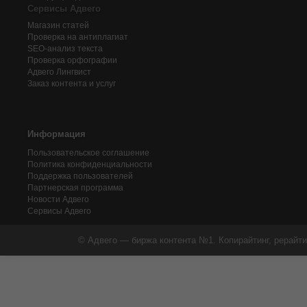
Сервисы Адвего
Магазин статей
Проверка на антиплагиат
SEO-анализ текста
Проверка орфографии
Адвего
Лингвист
Заказ контента и услуг
Информация
Пользовательское соглашение
Политика конфиденциальности
Поддержка пользователей
Партнерская программа
Новости Адвего
Сервисы Адвего
© Адвего — биржа контента №1. Копирайтинг, рерайти