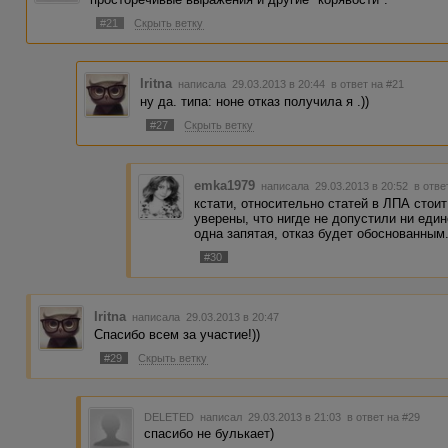
#21
Скрыть ветку
Iritna
написала 29.03.2013 в 20:44
в ответ на #21
ну да. типа: ноне отказ получила я .))
#27
Скрыть ветку
emka1979
написала 29.03.2013 в 20:52
в отве
кстати, относительно статей в ЛПА стои
уверены, что нигде не допустили ни еди
одна запятая, отказ будет обоснованным..
#30
Iritna
написала 29.03.2013 в 20:47
Спасибо всем за участие!))
#29
Скрыть ветку
DELETED
написал 29.03.2013 в 21:03
в ответ на #29
спасибо не булькает)