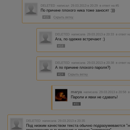
DELETED
написал 29.03.2013 в 20:29
в ответ на #5
По причине плохого ника тоже заносят :)))
#15
Скрыть ветку
DELETED
написала 29.03.2013 в 20:33
в ответ н
Ага, по одежке встречают :)
#18
DELETED
написала 29.03.2013 в 20:38
в ответ н
А по причине плохого пароля?)
#24
Скрыть ветку
marya
написала 29.03.2013 в 20:58
в
Пароли и явки не сдавать!
#31
DELETED
написала 29.03.2013 в 20:35
Под низким качеством текста обычно подразумеваются "н
просторечивые выражения и другие "корявости".