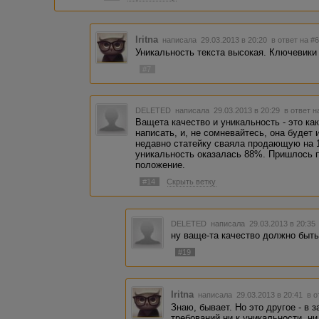
Iritna
написала 29.03.2013 в 20:20
в ответ на #
Уникальность текста высокая. Ключевики
#7
DELETED
написала 29.03.2013 в 20:29
в ответ н
Ващета качество и уникальность - это ка
написать, и, не сомневайтесь, она будет
недавно статейку сваяла продающую на 12
уникальность оказалась 88%. Пришлось п
положение.
#14
Скрыть ветку
DELETED
написала 29.03.2013 в 20:3
ну ваще-та качество должно быт
#19
Iritna
написала 29.03.2013 в 20:41
в о
Знаю, бывает. Но это другое - в
требований ни к уникальности, ни