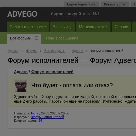
Биржа маркетинга
Каталог услуг
П
—
биржа копирайтинга №1
Работа в интернете
Заказчику
Магазин статей
Сервис
Все форумы
Новые сообщения
Адвего
Форум
Все форумы
Адвего
Форум исполнителей
Форум исполнителей — Форум Адвег
Адвего
/
Форум исполнителей
Что будет - оплата или отказ?
Здравствуйте! Хочу поделиться ситуацией, с которой я впервые 
ещё 2 его работы. Работы он ещё не проверил. Интересно, ждать 
Написала:
Iritna
, 29.03.2013 в 20:00
В форуме:
Форум исполнителей
Комментариев:
36