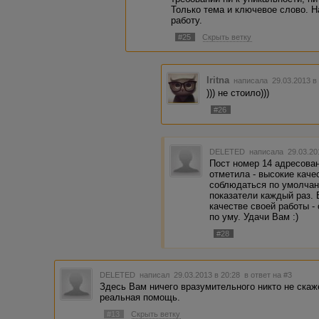
Только тема и ключевое слово. Н
работу.
#25
Скрыть ветку
Iritna
написала 29.03.2013 в
))) не стоило)))
#26
DELETED
написала 29.03.20
Пост номер 14 адресован
отметила - высокие каче
соблюдаться по умолчан
показатели каждый раз. 
качестве своей работы -
по уму. Удачи Вам :)
#28
DELETED
написал 29.03.2013 в 20:28
в ответ на #3
Здесь Вам ничего вразумительного никто не скаж
реальная помощь.
#13
Скрыть ветку