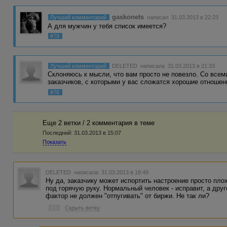
gaskonets
Лучший комментарий
написал 31.03.2013 в 22:23
А для мужчин у тебя список имеется?
#79
Лучший комментарий
DELETED
написала 31.03.2013 в 21:33
Склоняюсь к мысли, что вам просто не повезло. Со всем
заказчиков, с которыми у вас сложатся хорошие отноше
#76
Еще 2 ветки / 2 комментария в темe
Последний:
31.03.2013 в 15:07
Показать
DELETED
написала 31.03.2013 в 18:49
Ну да, заказчику может испортить настроение просто плох
под горячую руку. Нормальный человек - исправит, а дру
фактор не должен "отпугивать" от биржи. Не так ли?
#3
Скрыть ветку