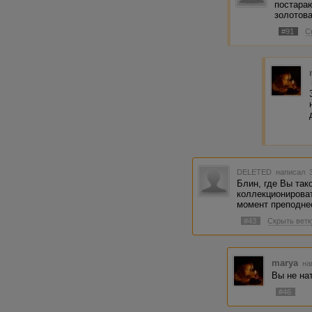
постараю
золотов
#91
С
DELETED
написал 3
Блин, где Вы так
коллекционирова
момент преподне
#43
Скрыть ветк
marya
на
Вы не на
#46