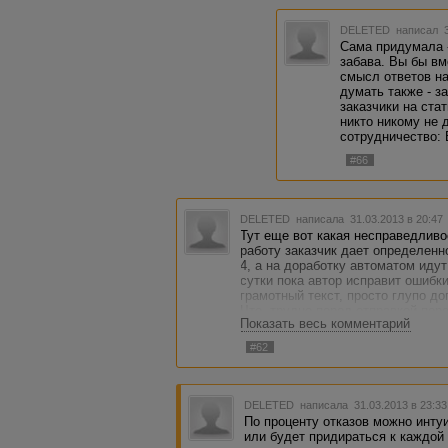
DELETED
написал 3
Сама придумала 
забава. Вы бы вм
смысл ответов на
думать также - з
заказчики на ста
никто никому не
сотрудничество: В
#66
DELETED
написала 31.03.2013 в 20:4
Тут еще вот какая несправедливос
работу заказчик дает определенн
4, а на доработку автоматом идут
сутки пока автор исправит ошибк
грамотный текст, просто глупо до
Что, трудно перед отправкой пер
Показать весь комментарий
#62
DELETED
написала 31.03.2013 в 23:3
По проценту отказов можно инту
или будет придираться к каждой 