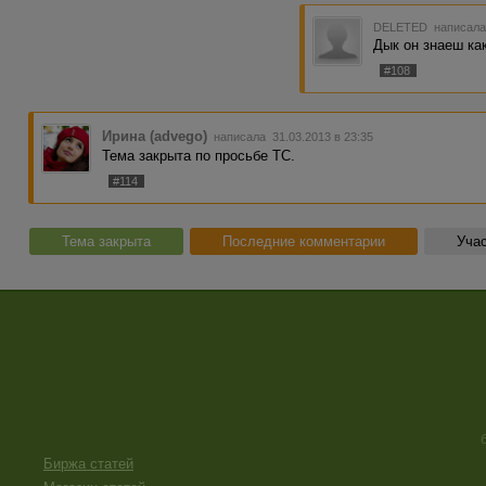
DELETED
написала
Дык он знаеш как
#108
Ирина (advego)
написала 31.03.2013 в 23:35
Тема закрыта по просьбе ТС.
#114
Тема закрыта
Последние комментарии
Учас
Биржа статей