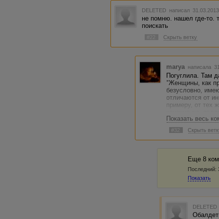
DELETED
написал 31.03.2013
не помню. нашел где-то. 
поискать
#22
Скрыть ветку
marya
написала 31
Погуглила. Там 
"Женщины, как п
безусловно, имею
отличаются от ин
примеру, от тех 
конечно же, явля
Показать весь к
несколько женск
тесную связь с 
#32
Скрыть ветк
случае речь пойд
какие женские им
обществе на уро
Определить котир
Еще 8 ком
рейтинг, наверня
Последний:
Яндекс – самые п
Показать
DELETED
Обалдеть