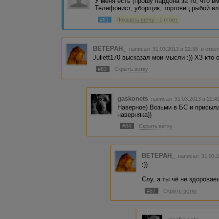
У меня есть (прошу пардона за то, что 
Телефонист, уборщик, торговец рыбой и
#81
Показать ветку - 1 ответ
BETEPAH_
написал 31.03.2013 в 22:38
в ответ
Juliett170 высказал мои мысли :)) ХЗ кто 
#83
Скрыть ветку
gaskonets
написал 31.03.2013 в 22:
Наверное) Возьми в БС и присыла
наверняка))
#84
Скрыть ветку
BETEPAH_
написал 31.03.
:))
Слу, а ты чё не здоровае
#87
Скрыть ветку