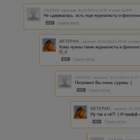
DELETED
написала 31.03.2013 в 22:41
в ответ на #78
Не сдержалась: есть еще журналисты и филологи!
#85
Скрыть ветку
BETEPAH_
написал 31.03.2013 в 22:44
в ответ
Кому нужны такие журналисты и филолог
О_о
#86
Скрыть ветку
DELETED
написала 31.03.2013 в 22:4
Петрович! Вы очень суровы :)
#88
Скрыть ветку
BETEPAH_
написал 31.03.
Ну так а чё?! :) И прафф 
#89
Скрыть ветку