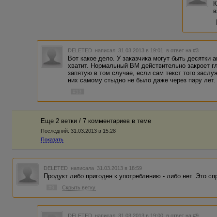
К
в
DELETED
написал 31.03.2013 в 19:01
в ответ на #3
Вот какое дело. У заказчика могут быть десятки а
хватит. Нормальный ВМ действительно закроет 
запятую в том случае, если сам текст того заслуж
них самому стыдно не было даже через пару лет.
#13
Еще 2 ветки / 7 комментариев в темe
Последний:
31.03.2013 в 15:28
Показать
DELETED
написала 31.03.2013 в 18:59
Продукт либо пригоден к употреблению - либо нет. Это с
#9
Скрыть ветку
DELETED
написал 31.03.2013 в 19:00
в ответ на #9