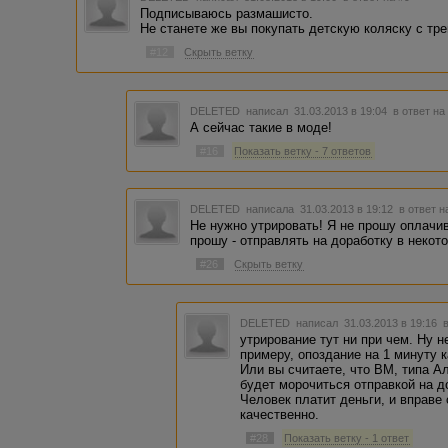
Подписываюсь размашисто.
Не станете же вы покупать детскую коляску с тр
#12
Скрыть ветку
DELETED
написал 31.03.2013 в 19:04
в ответ на
А сейчас такие в моде!
#16
Показать ветку - 7 ответов
DELETED
написала 31.03.2013 в 19:12
в ответ н
Не нужно утрировать! Я не прошу оплачи
прошу - отправлять на доработку в некот
#26
Скрыть ветку
DELETED
написал 31.03.2013 в 19:16
утрирование тут ни при чем. Ну н
примеру, опоздание на 1 минуту 
Или вы считаете, что ВМ, типа Ал
будет морочиться отправкой на д
Человек платит деньги, и вправе
качественно.
#28
Показать ветку - 1 ответ