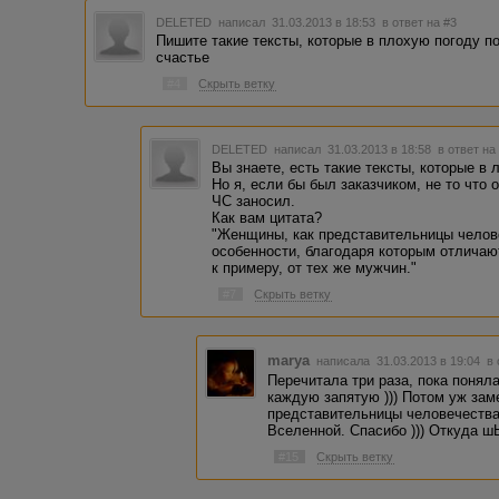
DELETED
написал 31.03.2013 в 18:53
в ответ на #3
Пишите такие тексты, которые в плохую погоду п
счастье
#4
Скрыть ветку
DELETED
написал 31.03.2013 в 18:58
в ответ на
Вы знаете, есть такие тексты, которые в
Но я, если бы был заказчиком, не то что 
ЧС заносил.
Как вам цитата?
"Женщины, как представительницы челов
особенности, благодаря которым отличаю
к примеру, от тех же мужчин."
#7
Скрыть ветку
marya
написала 31.03.2013 в 19:04
в 
Перечитала три раза, пока понял
каждую запятую ))) Потом уж зам
представительницы человечества
Вселенной. Спасибо ))) Откуда 
#15
Скрыть ветку