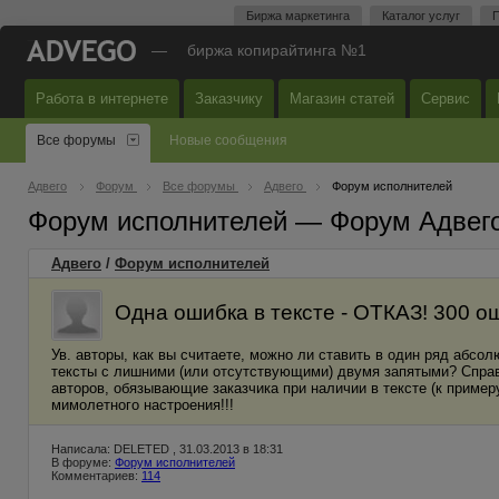
Биржа маркетинга
Каталог услуг
П
—
биржа копирайтинга №1
Работа в интернете
Заказчику
Магазин статей
Сервис
Все форумы
Новые сообщения
Адвего
Форум
Все форумы
Адвего
Форум исполнителей
Форум исполнителей — Форум Адвег
Адвего
/
Форум исполнителей
Одна ошибка в тексте - ОТКАЗ! 300 
Ув. авторы, как вы считаете, можно ли ставить в один ряд абс
тексты с лишними (или отсутствующими) двумя запятыми? Спра
авторов, обязывающие заказчика при наличии в тексте (к примеру
мимолетного настроения!!!
Написала: DELETED , 31.03.2013 в 18:31
В форуме:
Форум исполнителей
Комментариев:
114