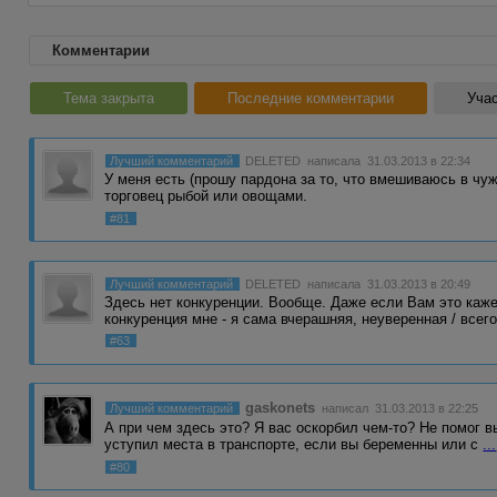
Комментарии
Тема закрыта
Последние комментарии
Учас
Лучший комментарий
DELETED
написала 31.03.2013 в 22:34
У меня есть (прошу пардона за то, что вмешиваюсь в чу
торговец рыбой или овощами.
#81
Лучший комментарий
DELETED
написала 31.03.2013 в 20:49
Здесь нет конкуренции. Вообще. Даже если Вам это каж
конкуренция мне - я сама вчерашняя, неуверенная / всег
#63
gaskonets
Лучший комментарий
написал 31.03.2013 в 22:25
А при чем здесь это? Я вас оскорбил чем-то? Не помог в
уступил места в транспорте, если вы беременны или с
...
#80