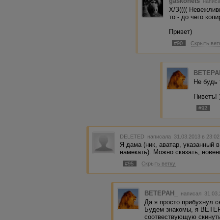
gaskonets
написа
Х/З(((( Невежлив
то - до чего коп
Привет)
#90
Скрыть вет
BETEPA
Не будь т
Пиветъ! 
#92
DELETED
написала 31.03.2013 в 23:0
Я дама (ник, аватар, указанный
намекать). Можно сказать, новень
#95
Скрыть ветку
BETEPAH_
написал 31.03.
Да я просто прибухнул с
Будем знакомы, я ВЕТЕР
соотвествующую скинуть