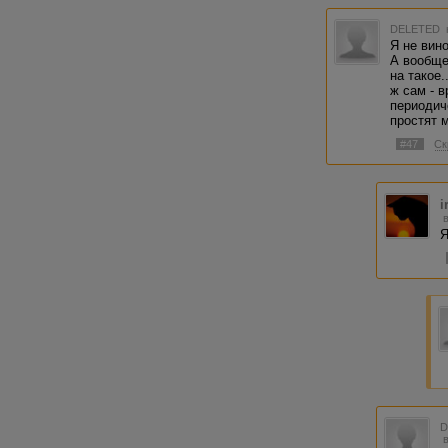
DELETED
Я не вино
А вообще
на такое.
ж сам - в
периодич
простят 
#47
Ск
i
Я