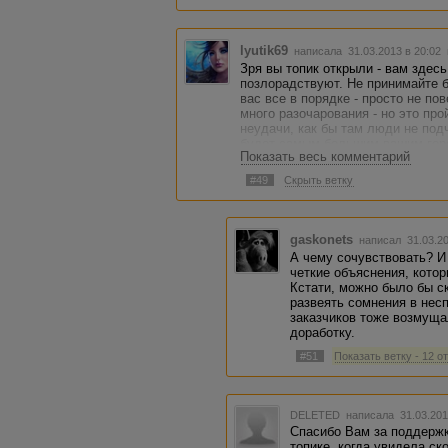
lyutik69
написала 31.03.2013 в 20:02
Зря вы топик открыли - вам здес
позлорадствуют. Не принимайте бл
вас все в порядке - просто не по
много разочарования - но это про
неудачи, как бы там люди не под
будет самым большим вашим горем
Показать весь комментарий
#49
Скрыть ветку
gaskonets
написал 31.03.2
А чему сочувствовать? И
четкие объяснения, кото
Кстати, можно было бы с
развеять сомнения в нес
заказчиков тоже возмуща
доработку.
#51
Показать ветку - 12 о
DELETED
написала 31.03.201
Спасибо Вам за поддержк
топике, когда увидела ск