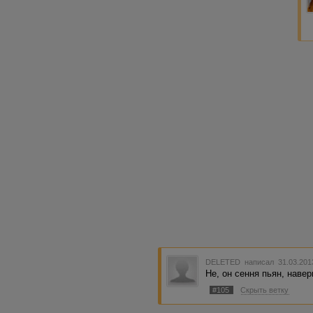
DELETED
написал 31.03.201
Не, он сення пьян, навер
#105
Скрыть ветку