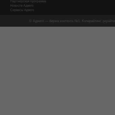
Партнерская программа
Новости Адвего
Сервисы Адвего
© Адвего — биржа контента №1. Копирайтинг, рерайти