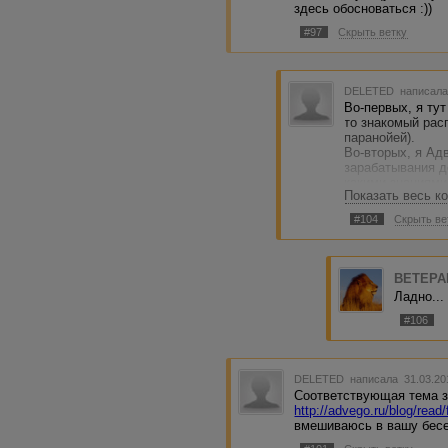
здесь обосноваться :))
#97
Скрыть ветку
DELETED
написала
Во-первых, я тут 
то знакомый рас
паранойей).
Во-вторых, я Ад
зарабатывания д
какими знаниями,
Показать весь к
же... Так вот, я
помогала мне в р
#104
Скрыть ве
денешься, а вот 
Я и на форуме то
предложений раб
BETEPA
Ладно... 
#106
DELETED
написала 31.03.20
Соответствующая тема 
http://advego.ru/blog/read
вмешиваюсь в вашу бесе