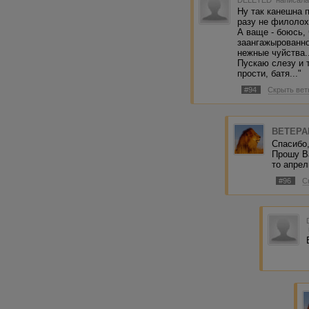
DELETED
написала
Ну так канешна 
разу не филолох 
А ваще - боюсь, 
заангажырованно
нежные чуйства.
Пускаю слезу и т
прости, батя..."
#94
Скрыть вет
BETEPA
Спасибо,
Прошу В
то апрел
#96
С