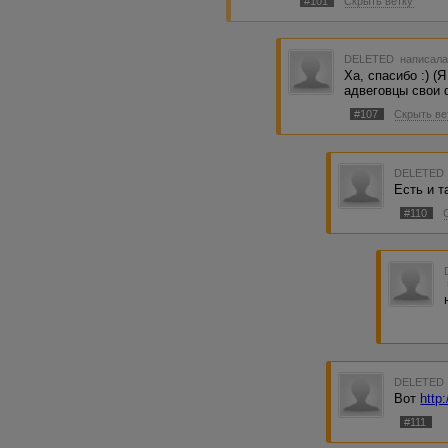
#101
Скрыть ветку
DELETED
написала
Ха, спасибо :) (
адвеговцы свои 
#107
Скрыть ве
DELETED
Есть и т
#110
DELETED
Вот
http
#111