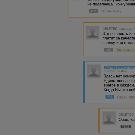
не поделаешь, конкуренци
#52
Скрыть ветку
DELETED
написал 3
Это не злость и 
платит за качест
свалку или в маг
#53
Показать вет
Лучший коммента
в ответ на #52
Здесь нет конку
Единственная ко
врагов в каждом,
Когда Вы это по
#63
Скрыть вет
DELETED
Оооо, ка
#103