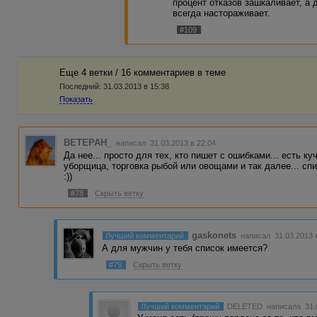
процент отказов зашкаливает, а 
всегда настораживает.
#109
Еще 4 ветки / 16 комментариев в темe
Последний:
31.03.2013 в 15:38
Показать
BETEPAH_
написал 31.03.2013 в 22:04
Да нее... просто для тех, кто пишет с ошибками... есть к
уборщица, торговка рыбой или овощами и так далее... спис
:))
#78
Скрыть ветку
gaskonets
Лучший комментарий
написал 31.03.2013 
А для мужчин у тебя список имеется?
#79
Скрыть ветку
Лучший комментарий
DELETED
написала 31.