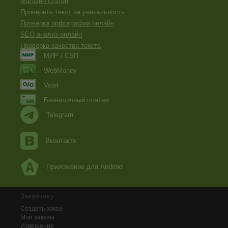
Магазин статей
Проверить текст на уникальность
Проверка орфографии онлайн
SEO анализ онлайн
Проверка качества текста
МИР / СБП
WebMoney
Volet
Безналичный платеж
Telegram
Вконтакте
Приложение для Android
Заказчику
Создать заказ
Мои заказы
Извещения