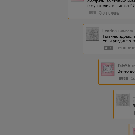
смотреть, то сколько инт
покупатели это читают? 
#9
Скрыть ветку
Leorina
написала 2
Татьяна, здравст
Если увидите это
#13
Скрыть ветк
TatySh
на
Вечер до
#14
Ск
L
Д