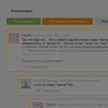
Комментарии
Тема закрыта
Последние комментарии
Учас
TatySh
написала 05.04.2010 в 18:58
Так это еще что... Вот у меня в одной статье слово "мате
превратилось в "материть". Там же слово "мира" (от "мир"
купленных статей слово "из-за" система трансформировала
за". Приходится только надеяться на понимание покупат
какие-то недоработки.
Показать весь комментарий
#1
Скрыть ветку
DELETED
написала 05.04.2010 в 19:59
в ответ на #1
а что за слово "иза-за"?))))
#4
Скрыть ветку
TatySh
написала 05.04.2010 в 20:27
в ответ на