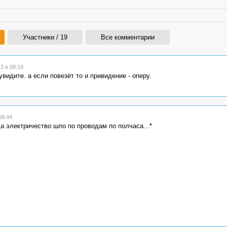
Участники / 19
Все комментарии
3 в 09:19
видите. а если повезёт то и привидение - оперу.
08:44
а электричество шло по проводам по полчаса...*