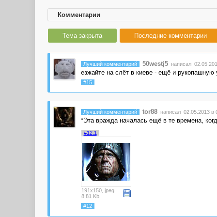
Комментарии
Тема закрыта
Последние комментарии
50westj5
Лучший комментарий
написал 02.05.201
езжайте на слёт в киеве - ещё и рукопашную у
#15
tor88
Лучший комментарий
написал 02.05.2013 в 
*Эта вражда началась ещё в те времена, когд
#12.1
191x150, jpeg
8.81 Kb
#12