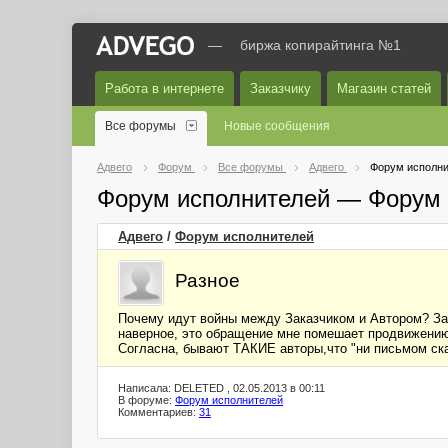
—
биржа копирайтинга №1
Работа в интернете
Заказчику
Магазин статей
Все форумы
Новые сообщения
Адвего
Форум
Все форумы
Адвего
Форум исполни
Форум исполнителей — Форум 
Адвего
/
Форум исполнителей
Разное
Почему идут войны между Заказчиком и Автором? Зак
наверное, это обращение мне помешает продвижению 
Согласна, бывают ТАКИЕ авторы,что "ни письмом сказ
Написала: DELETED , 02.05.2013 в 00:11
В форуме:
Форум исполнителей
Комментариев:
31