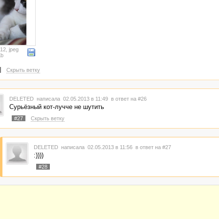
12, jpeg
Kb
Скрыть ветку
DELETED
написала 02.05.2013 в 11:49
в ответ на #26
Сурьёзный кот-лучче не шутить
#27
Скрыть ветку
DELETED
написала 02.05.2013 в 11:56
в ответ на #27
:))))
#28