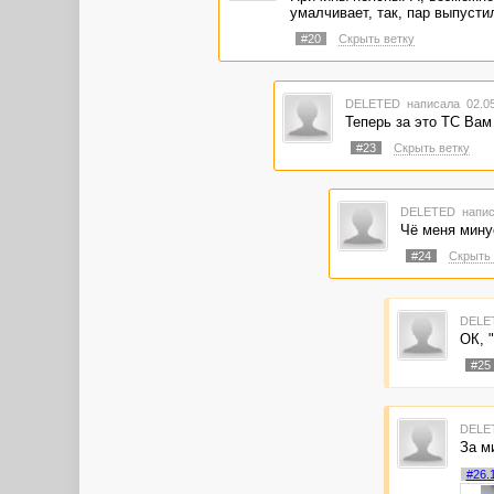
умалчивает, так, пар выпусти
#20
Скрыть ветку
DELETED
написала 02.05
Теперь за это ТС Вам
#23
Скрыть ветку
DELETED
напис
Чё меня мину
#24
Скрыть 
DELE
ОК, 
#25
DELE
За м
#26.