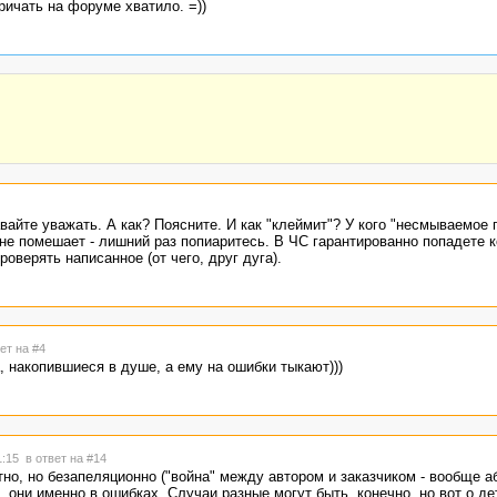
ричать на форуме хватило. =))
вайте уважать. А как? Поясните. И как "клеймит"? У кого "несмываемое 
е помешает - лишний раз попиаритесь. В ЧС гарантированно попадете к
оверять написанное (от чего, друг дуга).
ет на #4
, накопившиеся в душе, а ему на ошибки тыкают)))
1:15
в ответ на #14
о, но безапеляционно ("война" между автором и заказчиком - вообще а
 они именно в ошибках. Случаи разные могут быть, конечно, но вот о д