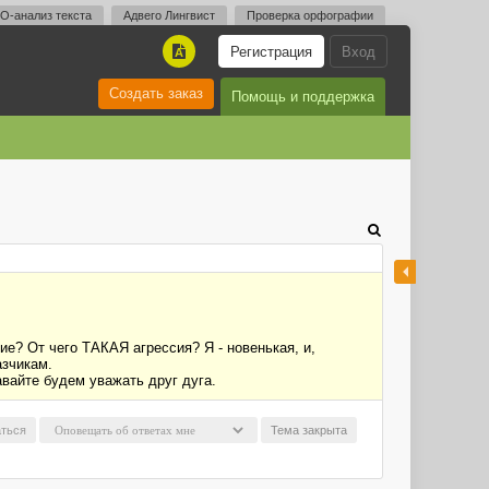
O-анализ текста
Адвего Лингвист
Проверка орфографии
Регистрация
Вход
A
Создать заказ
Помощь и поддержка
е? От чего ТАКАЯ агрессия? Я - новенькая, и,
азчикам.
авайте будем уважать друг дуга.
ться
Тема закрыта