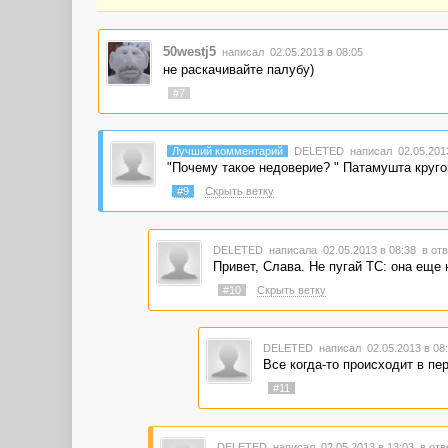
50westj5
написал 02.05.2013 в 08:05
не раскачивайте палубу)
#7
Лучший комментарий
DELETED
написал 02.05.2013
"Почему такое недоверие? " Патамушта круг
#9
Скрыть ветку
DELETED
написала 02.05.2013 в 08:38
в отв
Привет, Слава. Не пугай ТС: она еще
#10
Скрыть ветку
DELETED
написал 02.05.2013 в 0
Все когда-то происходит в перв
#11
DELETED
написал 02.05.2013 в 13:03
в отв