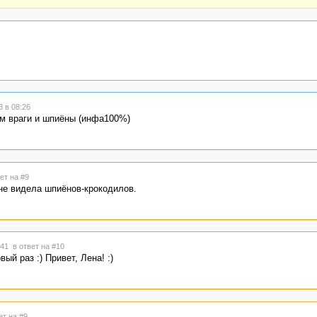
 в 08:26
ом враги и шпиёны (инфа100%)
ет на #9
 не видела шпиёнов-крокодилов.
8:41
в ответ на #10
ый раз :) Привет, Лена! :)
ет на #9