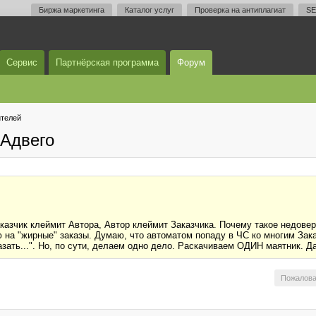
Биржа маркетинга
Каталог услуг
Проверка на антиплагиат
SE
Сервис
Партнёрская программа
Форум
телей
Адвего
азчик клеймит Автора, Автор клеймит Заказчика. Почему такое недовери
на "жирные" заказы. Думаю, что автоматом попаду в ЧС ко многим Зак
ать...". Но, по сути, делаем одно дело. Раскачиваем ОДИН маятник. Д
Пожалова