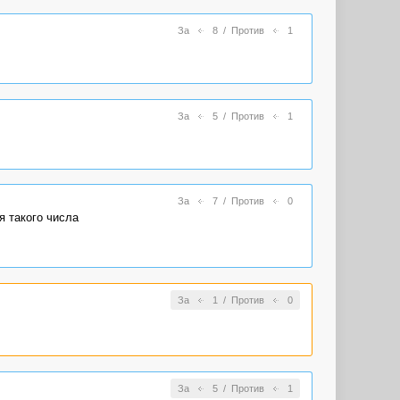
За
8
/
Против
1
За
5
/
Против
1
За
7
/
Против
0
я такого числа
За
1
/
Против
0
За
5
/
Против
1