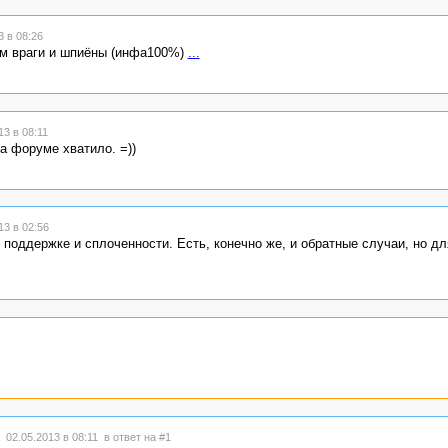
 в 08:26
ом враги и шпиёны (инфа100%)
...
3 в 08:11
а форуме хватило. =))
3 в 02:56
 поддержке и сплоченности. Есть, конечно же, и обратные случаи, но дл
 02.05.2013 в 08:11
в ответ на #1