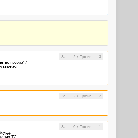
За
2
/
Против
3
пятно позора"?
о многим
За
2
/
Против
2
За
0
/
Против
1
бсурд.
еталях ТС