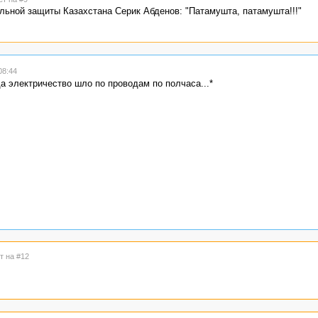
альной защиты Казахстана Серик Абденов: "Патамушта, патамушта!!!"
08:44
а электричество шло по проводам по полчаса...*
т на #12