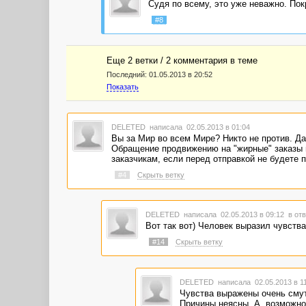
Судя по всему, это уже неважно. Пок
#8
Еще 2 ветки / 2 комментария в темe
Последний:
01.05.2013 в 20:52
Показать
DELETED
написала 02.05.2013 в 01:04
Вы за Мир во всем Мире? Никто не против. Да
Обращение продвижению на "жирные" заказы н
заказчикам, если перед отправкой не будете пр
#4
Скрыть ветку
DELETED
написала 02.05.2013 в 09:12
в отв
Вот так вот) Человек выразил чувства
#14
Скрыть ветку
DELETED
написала 02.05.2013 в 1
Чувства выражены очень смутн
Причины неясны. А, возможно,