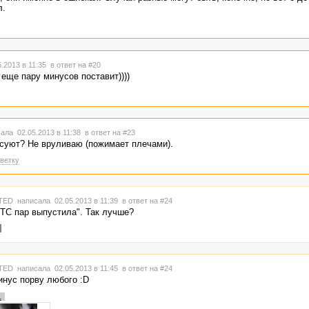
л.
.2013 в 11:35
в ответ на #20
 еще пару минусов поставит))))
ала 02.05.2013 в 11:38
в ответ на #23
суют? Не вруливаю (пожимает плечами).
ветку
TED
написала 02.05.2013 в 11:39
в ответ на #24
"ТС пар выпустила". Так лучше?
TED
написала 02.05.2013 в 11:45
в ответ на #24
инус порву любого :D
1