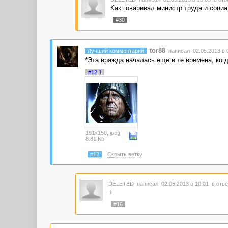
Как говаривал министр труда и соци
#30
tor88
Лучший комментарий
написал 02.05.2013 в 
*Эта вражда началась ещё в те времена, когд
#12.1
191x150, jpeg
8.81 Kb
#12
Скрыть ветку
DELETED
написал 02.05.2013 в 10:01
в отве
+
#16