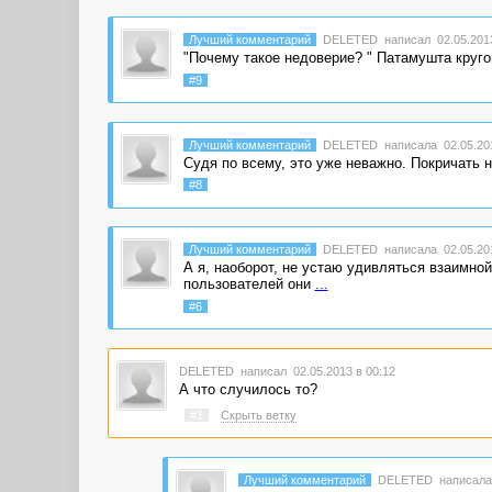
Лучший комментарий
DELETED
написал 02.05.2013
"Почему такое недоверие? " Патамушта круг
#9
Лучший комментарий
DELETED
написала 02.05.201
Судя по всему, это уже неважно. Покричать н
#8
Лучший комментарий
DELETED
написала 02.05.201
А я, наоборот, не устаю удивляться взаимной
пользователей они
...
#6
DELETED
написал 02.05.2013 в 00:12
А что случилось то?
#1
Скрыть ветку
Лучший комментарий
DELETED
написала