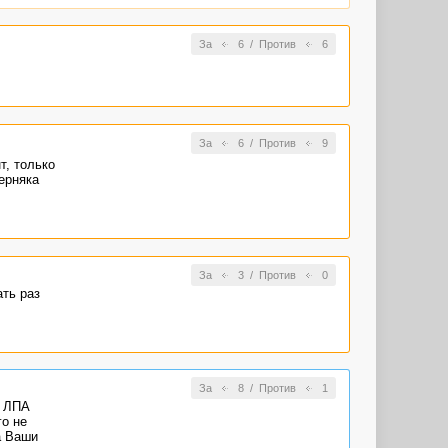
За
6
/
Против
6
За
6
/
Против
9
, только
ерняка
За
3
/
Против
0
ать раз
За
8
/
Против
1
в ЛПА
го не
а Ваши