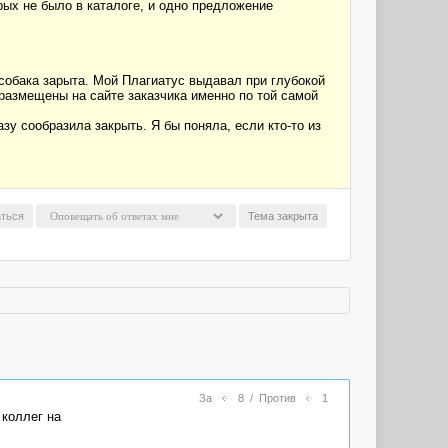
орых не было в каталоге, и одно предложение
 собака зарыта. Мой Плагиатус выдавал при глубокой
 размещены на сайте заказчика именно по той самой
зу сообразила закрыть. Я бы поняла, если кто-то из
ться
Тема закрыта
За
8
/
Против
1
 коллег на