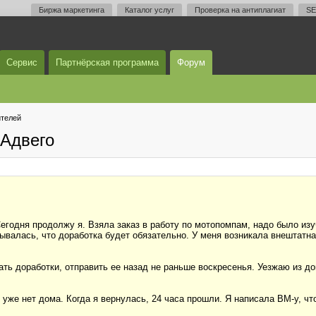
Биржа маркетинга
Каталог услуг
Проверка на антиплагиат
SE
Сервис
Партнёрская программа
Форум
телей
Адвего
годня продолжу я. Взяла заказ в работу по мотопомпам, надо было изу
валась, что доработка будет обязательно. У меня возникала внештатная
ать доработки, отправить ее назад не раньше воскресенья. Уезжаю из до
я уже нет дома. Когда я вернулась, 24 часа прошли. Я написала ВМ-у, ч