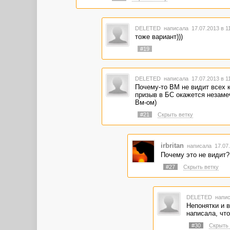
DELETED
написала 17.07.2013 в 1
тоже вариант)))
#19
DELETED
написала 17.07.2013 в 1
Почему-то ВМ не видит всех 
призыв в БС окажется незамеч
Вм-ом)
#21
Скрыть ветку
irbritan
написала 17.07.
Почему это не видит?
#27
Скрыть ветку
DELETED
напис
Непонятки и в
написала, что
#30
Скрыть 