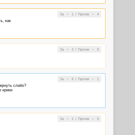
За
1
/
Против
4
ь, как
За
2
/
Против
0
За
6
/
Против
1
вернуть слабо?
е крики
За
1
/
Против
0