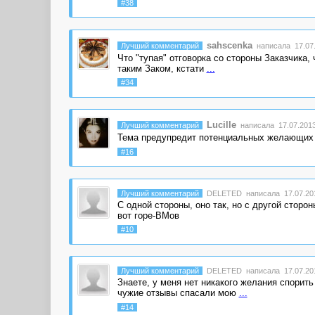
#38
sahscenka
Лучший комментарий
написала 17.07.
Что "тупая" отговорка со стороны Заказчика,
таким Заком, кстати
...
#34
Lucille
Лучший комментарий
написала 17.07.2013
Тема предупредит потенциальных желающих п
#16
Лучший комментарий
DELETED
написала 17.07.201
С одной стороны, оно так, но с другой стор
вот горе-ВМов
#10
Лучший комментарий
DELETED
написала 17.07.201
Знаете, у меня нет никакого желания спорить
чужие отзывы спасали мою
...
#14