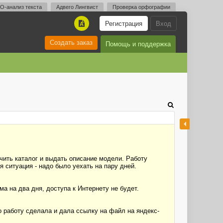
O-анализ текста
Адвего Лингвист
Проверка орфографии
Регистрация
Вход
A
Создать заказ
Помощь и поддержка
чить каталог и выдать описание модели. Работу
 ситуация - надо было уехать на пару дней.
ма на два дня, доступа к Интернету не будет.
то работу сделала и дала ссылку на файл на яндекс-