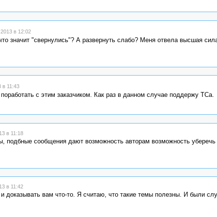
2013 в 12:02
 что значит "свернулись"? А развернуть слабо? Меня отвела высшая сила
 в 11:43
оработать с этим заказчиком. Как раз в данном случае поддержу ТСа.
3 в 11:18
оны, подбные сообщения дают возможность авторам возможность уберечь 
3 в 11:42
 и доказывать вам что-то. Я считаю, что такие темы полезны. И были слу