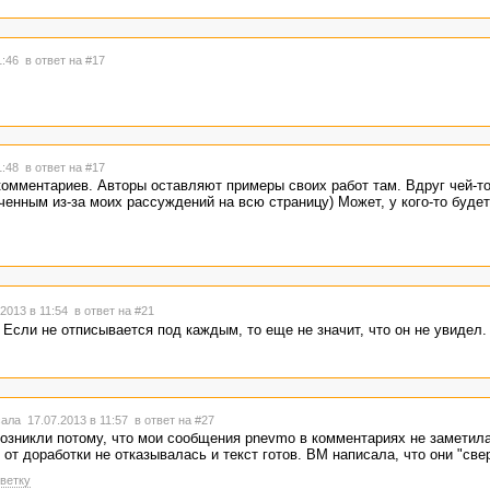
1:46
в ответ на #17
1:48
в ответ на #17
комментариев. Авторы оставляют примеры своих работ там. Вдруг чей-т
енным из-за моих рассуждений на всю страницу) Может, у кого-то будет
2013 в 11:54
в ответ на #21
 Если не отписывается под каждым, то еще не значит, что он не увидел.
ала 17.07.2013 в 11:57
в ответ на #27
озникли потому, что мои сообщения pnevmo в комментариях не заметила.
 от доработки не отказывалась и текст готов. ВМ написала, что они "све
ветку