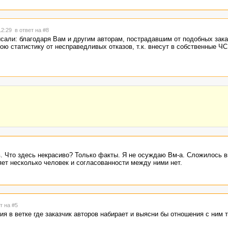
12:29
в ответ на #8
сали: благодаря Вам и другим авторам, пострадавшим от подобных зака
ою статистику от несправедливых отказов, т.к. внесут в собственные ЧС
ов. Что здесь некрасиво? Только факты. Я не осуждаю Вм-а. Сложилось 
яет несколько человек и согласованности между ними нет.
т на #5
я в ветке где заказчик авторов набирает и выясни бы отношения с ним 