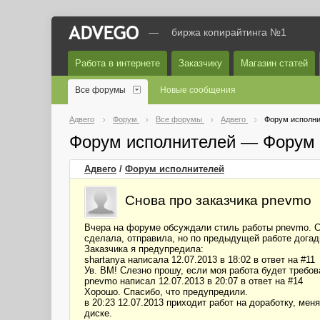
—
биржа копирайтинга №1
Работа в интернете
Заказчику
Магазин статей
Все форумы
Новые сообщения
Адвего
Форум
Все форумы
Адвего
Форум исполни
Форум исполнителей — Форум 
Адвего
/
Форум исполнителей
Снова про заказчика pnevmo
Вчера на форуме обсуждали стиль работы pnevmo. Се
сделала, отправила, но по предыдущей работе догады
Заказчика я предупредила:
shartanya написала 12.07.2013 в 18:02 в ответ на #11
Ув. ВМ! Слезно прошу, если моя работа будет требов
pnevmo написал 12.07.2013 в 20:07 в ответ на #14
Хорошо. Спасибо, что предупредили.
в 20:23 12.07.2013 приходит работ на доработку, мен
диске.