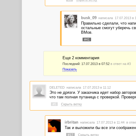
busk_09
написала 17.07.2013 в 
Правильно сделали, что напи
остальные смогут уберечь св
ВМов.
#41
Еще 2 комментария
Последний:
17.07.2013 в 07:52
в ответ на #3
Показать
DELETED
написала 17.07.2013 в 11:12
Это не дрязги. У заказчика идет набор автор
что там полная путаница с проверкой. Провер
#5
Скрыть ветку
irbritan
написала 17.07.2013 в 11:44
в отве
Так и выложили бы все эти соображени
#17
Скрыть ветку