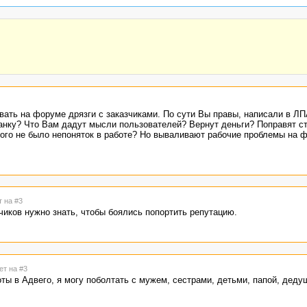
ть на форуме дрязги с заказчиками. По сути Вы правы, написали в ЛП
анку? Что Вам дадут мысли пользователей? Вернут деньги? Поправят ст
 кого не было непоняток в работе? Но вываливают рабочие проблемы на 
т на #3
чиков нужно знать, чтобы боялись попортить репутацию.
ет на #3
оты в Адвего, я могу поболтать с мужем, сестрами, детьми, папой, деду