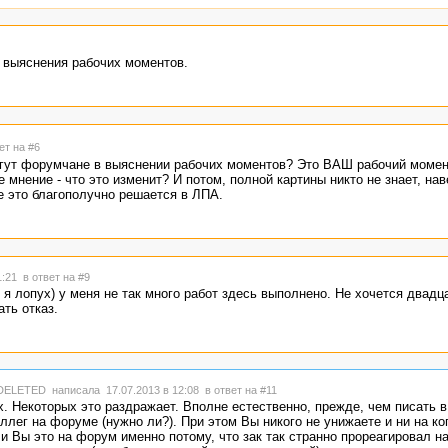
я выяснения рабочих моментов.
ет на #6
гут форумчане в выяснении рабочих моментов? Это ВАШ рабочий момент
нение - что это изменит? И потом, полной картины никто не знает, нав
се это благополучно решается в ЛПА.
1:21
в ответ на #9
м я лопух) у меня не так много работ здесь выполнено. Не хочется двадц
ть отказ.
DELETED
написала 17.07.2013 в 12:08
в ответ на #11
х. Некоторых это раздражает. Вполне естественно, прежде, чем писать 
лег на форуме (нужно ли?). При этом Вы никого не унижаете и ни на ко
и Вы это на форум именно потому, что зак так странно прореагировал н