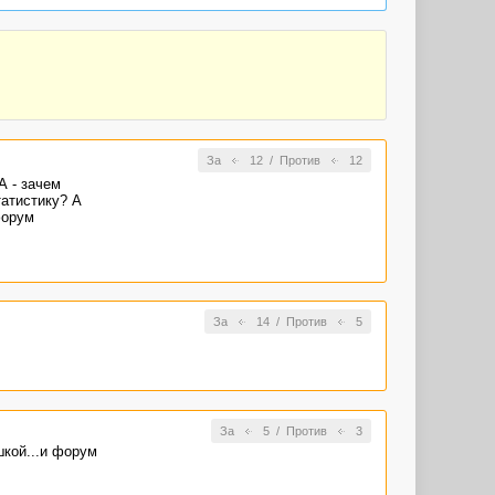
За
12
/
Против
12
А - зачем
атистику? А
форум
За
14
/
Против
5
За
5
/
Против
3
шкой...и форум