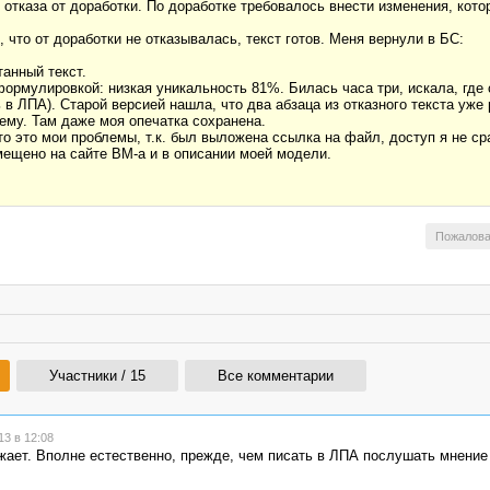
е отказа от доработки. По доработке требовалось внести изменения, кот
 что от доработки не отказывалась, текст готов. Меня вернули в БС:
танный текст.
формулировкой: низкая уникальность 81%. Билась часа три, искала, где
в ЛПА). Старой версией нашла, что два абзаца из отказного текста уже
тему. Там даже моя опечатка сохранена.
 это мои проблемы, т.к. был выложена ссылка на файл, доступ я не сра
мещено на сайте ВМ-а и в описании моей модели.
Пожалова
Участники / 15
Все комментарии
3 в 12:08
ажает. Вполне естественно, прежде, чем писать в ЛПА послушать мнение