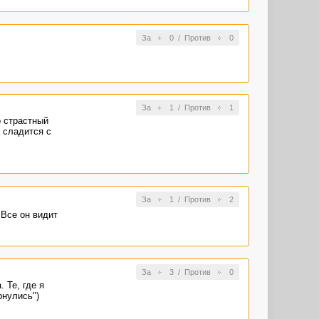
За
0
/
Против
0
За
1
/
Против
1
о страстный
 сладится с
За
1
/
Против
2
 Все он видит
За
3
/
Против
0
 Те, где я
рнулись")