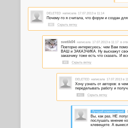
DELETED
написала 17.07.2013 в 11:14
Почему-то я считала, что форум и создан дл
#6
Скрыть ветку
svetik04
написала 17.07.2013 в 11:17
в отв
Повторно интересуюсь: чем Вам помо
ВАШ и ЗАКАЗЧИКА. Ну выскажут свое м
заказчику тоже есть что сказать. И в
#9
Скрыть ветку
DELETED
написала 17.07.2013 в 1
Хочу узнать от авторов: в че
переделывать работу и получа
#11
Скрыть ветку
Лучший комментарий
Вы, как раз, НЕ лопу
послушать мнение кол
клевещете. А вынесл