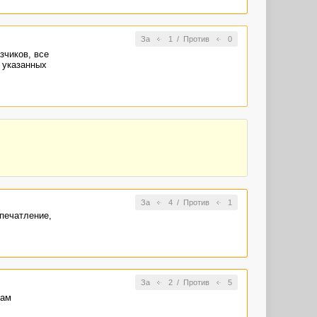
За
1
/
Против
0
зчиков, все
 указанных
За
4
/
Против
1
впечатление,
За
2
/
Против
5
там