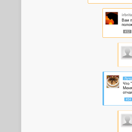
irbrit
Вам п
полож
#32
Лучш
Что 
Меня
отча
#34