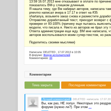
13:59 16.07.2013 мне отказывают в оплате по причин
показалось ВМ-у слишком длинным.
Я нашла тему, где Вм набирал авторов, написала там,
pnevmo написал вчера в 17:17 в ответ на #35
shartanya, возьмите заказ снова и разместите дорабо
Отправляю доработанный текст, приходит возврат с 
проверке от 93-100% (причину еще пытаюсь выяснить 
модели, что писала я. Никто из авторов не брал эту 
Ответа администрации еще жду. ВМ мне написала, что
авторов воспользовался моим супер-текстом, но раз
Поделитесь своими мыслями)
Написала: DELETED , 17.07.2013 в 10:05
В форуме:
Форум исполнителей
Комментариев:
44
Комментарии
Тема закрыта
Последние комментарии
Лучший комментарий
DELETED
написала 17.07.201
Вы, как раз, НЕ лопух. Некоторых это раздр
форуме (нужно ли?). При этом
...