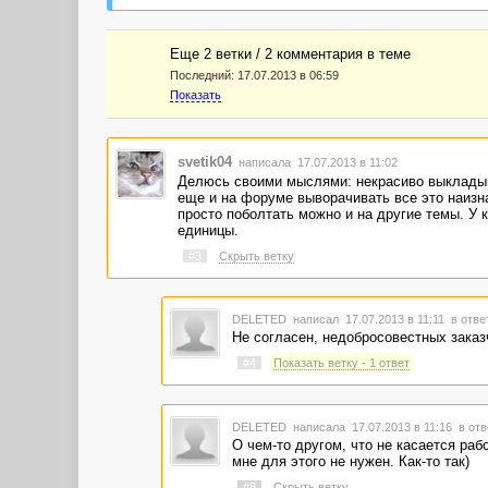
Еще 2 ветки / 2 комментария в темe
Последний:
17.07.2013 в 06:59
Показать
svetik04
написала 17.07.2013 в 11:02
Делюсь своими мыслями: некрасиво выкладыва
еще и на форуме выворачивать все это наизн
просто поболтать можно и на другие темы. У
единицы.
#3
Скрыть ветку
DELETED
написал 17.07.2013 в 11:11
в отве
Не согласен, недобросовестных заказ
#4
Показать ветку - 1 ответ
DELETED
написала 17.07.2013 в 11:16
в отв
О чем-то другом, что не касается раб
мне для этого не нужен. Как-то так)
#8
Скрыть ветку